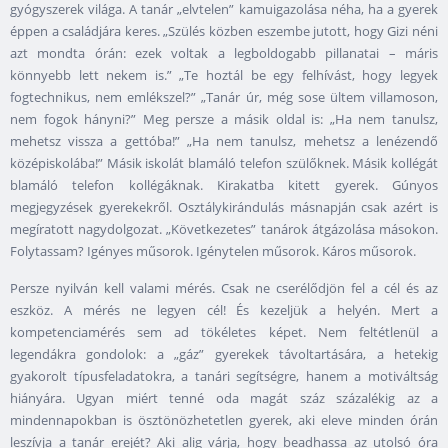
gyógyszerek világa. A tanár „elvtelen” kamuigazolása néha, ha a gyerek
éppen a családjára keres. „Szülés közben eszembe jutott, hogy Gizi néni
azt mondta órán: ezek voltak a legboldogabb pillanatai – máris
könnyebb lett nekem is.” „Te hoztál be egy felhívást, hogy legyek
fogtechnikus, nem emlékszel?” „Tanár úr, még sose ültem villamoson,
nem fogok hányni?” Meg persze a másik oldal is: „Ha nem tanulsz,
mehetsz vissza a gettóba!” „Ha nem tanulsz, mehetsz a lenézendő
középiskolába!” Másik iskolát blamáló telefon szülőknek. Másik kollégát
blamáló telefon kollégáknak. Kirakatba kitett gyerek. Gúnyos
megjegyzések gyerekekről. Osztálykirándulás másnapján csak azért is
megíratott nagydolgozat. „Következetes” tanárok átgázolása másokon.
Folytassam? Igényes műsorok. Igénytelen műsorok. Káros műsorok.
Persze nyilván kell valami mérés. Csak ne cserélődjön fel a cél és az
eszköz. A mérés ne legyen cél! És kezeljük a helyén. Mert a
kompetenciamérés sem ad tökéletes képet. Nem feltétlenül a
legendákra gondolok: a „gáz” gyerekek távoltartására, a hetekig
gyakorolt típusfeladatokra, a tanári segítségre, hanem a motiváltság
hiányára. Ugyan miért tenné oda magát száz százalékig az a
mindennapokban is ösztönözhetetlen gyerek, aki eleve minden órán
leszívja a tanár erejét? Aki alig várja, hogy beadhassa az utolsó óra