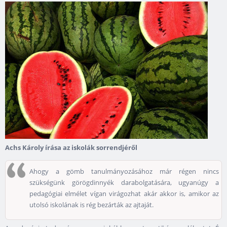
Achs Károly írása az iskolák sorrendjéről
Ahogy a gömb tanulmányozásához már régen nincs
szükségünk görögdinnyék darabolgatására, ugyanúgy a
pedagógiai elmélet vígan virágozhat akár akkor is, amikor az
utolsó iskolának is rég bezárták az ajtaját.