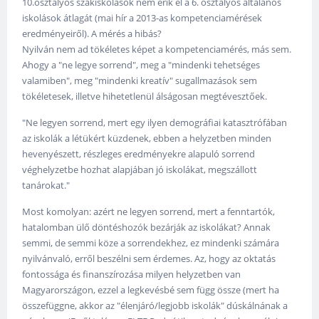
10.osztályos szakiskolások nem érik el a 6. osztályos általános
iskolások átlagát (mai hír a 2013-as kompetenciamérések
eredményeiről). A mérés a hibás?
Nyilván nem ad tökéletes képet a kompetenciamérés, más sem.
Ahogy a "ne legye sorrend", meg a "mindenki tehetséges
valamiben", meg "mindenki kreatív" sugallmazások sem
tökéletesek, illetve hihetetlenül álságosan megtévesztőek.
"Ne legyen sorrend, mert egy ilyen demográfiai katasztrófában
az iskolák a létükért küzdenek, ebben a helyzetben minden
hevenyészett, részleges eredményekre alapuló sorrend
véghelyzetbe hozhat alapjában jó iskolákat, megszállott
tanárokat."
Most komolyan: azért ne legyen sorrend, mert a fenntartók,
hatalomban ülő döntéshozók bezárják az iskolákat? Annak
semmi, de semmi köze a sorrendekhez, ez mindenki számára
nyilvánvaló, erről beszélni sem érdemes. Az, hogy az oktatás
fontossága és finanszírozása milyen helyzetben van
Magyarországon, ezzel a legkevésbé sem függ össze (mert ha
összefüggne, akkor az "élenjáró/legjobb iskolák" dúskálnának a