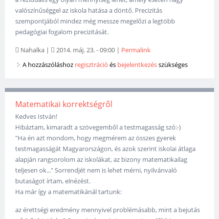
valószínűséggel az iskola hatása a döntő. Precizitás
szempontjából mindez még messze megelőzi a legtöbb
pedagógiai fogalom precizitását.
Nahalka
|
2014. máj. 23. - 09:00
|
Permalink
A hozzászóláshoz
regisztráció
és
bejelentkezés
szükséges
Matematikai korrektségről
Kedves István!
Hibáztam, kimaradt a szövegemből a testmagasság szó:-)
"Ha én azt mondom, hogy megmérem az összes gyerek
testmagasságát Magyarországon, és azok szerint iskolai átlaga
alapján rangsorolom az iskolákat, az bizony matematikailag
teljesen ok..." Sorrendjét nem is lehet mérni, nyilvánvaló
butaságot írtam, elnézést.
Ha már így a matematikánál tartunk:
az érettségi eredmény mennyivel problémásabb, mint a bejutás