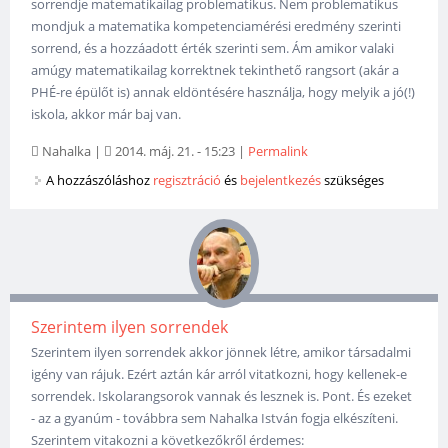
sorrendje matematikailag problematikus. Nem problematikus
mondjuk a matematika kompetenciamérési eredmény szerinti
sorrend, és a hozzáadott érték szerinti sem. Ám amikor valaki
amúgy matematikailag korrektnek tekinthető rangsort (akár a
PHÉ-re épülőt is) annak eldöntésére használja, hogy melyik a jó(!)
iskola, akkor már baj van.
Nahalka
|
2014. máj. 21. - 15:23
|
Permalink
A hozzászóláshoz
regisztráció
és
bejelentkezés
szükséges
Szerintem ilyen sorrendek
Szerintem ilyen sorrendek akkor jönnek létre, amikor társadalmi
igény van rájuk. Ezért aztán kár arról vitatkozni, hogy kellenek-e
sorrendek. Iskolarangsorok vannak és lesznek is. Pont. És ezeket
- az a gyanúm - továbbra sem Nahalka István fogja elkészíteni.
Szerintem vitakozni a következőkről érdemes: