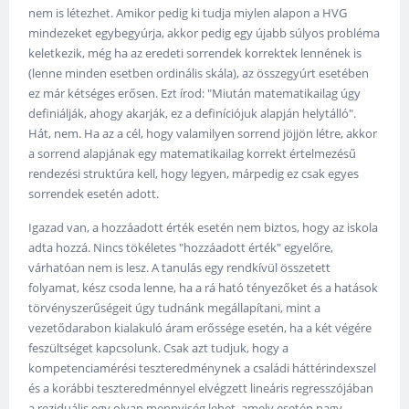
nem is létezhet. Amikor pedig ki tudja miylen alapon a HVG
mindezeket egybegyúrja, akkor pedig egy újabb súlyos probléma
keletkezik, még ha az eredeti sorrendek korrektek lennének is
(lenne minden esetben ordinális skála), az összegyúrt esetében
ez már kétséges erősen. Ezt írod: "Miután matematikailag úgy
definiálják, ahogy akarják, ez a definíciójuk alapján helytálló".
Hát, nem. Ha az a cél, hogy valamilyen sorrend jöjjön létre, akkor
a sorrend alapjának egy matematikailag korrekt értelmezésű
rendezési struktúra kell, hogy legyen, márpedig ez csak egyes
sorrendek esetén adott.
Igazad van, a hozzáadott érték esetén nem biztos, hogy az iskola
adta hozzá. Nincs tökéletes "hozzáadott érték" egyelőre,
várhatóan nem is lesz. A tanulás egy rendkívül összetett
folyamat, kész csoda lenne, ha a rá ható tényezőket és a hatások
törvényszerűségeit úgy tudnánk megállapítani, mint a
vezetődarabon kialakuló áram erőssége esetén, ha a két végére
feszültséget kapcsolunk. Csak azt tudjuk, hogy a
kompetenciamérési teszteredménynek a családi háttérindexszel
és a korábbi teszteredménnyel elvégzett lineáris regresszójában
a reziduális egy olyan mennyiség lehet, amely esetén nagy