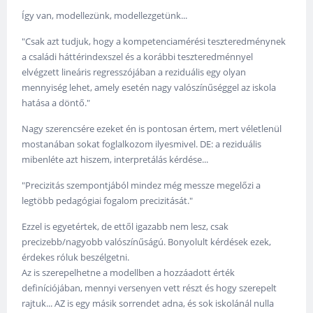
Így van, modellezünk, modellezgetünk...
"Csak azt tudjuk, hogy a kompetenciamérési teszteredménynek
a családi háttérindexszel és a korábbi teszteredménnyel
elvégzett lineáris regresszójában a reziduális egy olyan
mennyiség lehet, amely esetén nagy valószínűséggel az iskola
hatása a döntő."
Nagy szerencsére ezeket én is pontosan értem, mert véletlenül
mostanában sokat foglalkozom ilyesmivel. DE: a reziduális
mibenléte azt hiszem, interpretálás kérdése...
"Precizitás szempontjából mindez még messze megelőzi a
legtöbb pedagógiai fogalom precizitását."
Ezzel is egyetértek, de ettől igazabb nem lesz, csak
precizebb/nagyobb valószínűságú. Bonyolult kérdések ezek,
érdekes róluk beszélgetni.
Az is szerepelhetne a modellben a hozzáadott érték
definíciójában, mennyi versenyen vett részt és hogy szerepelt
rajtuk... AZ is egy másik sorrendet adna, és sok iskolánál nulla