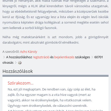
lesznek jó néhányan, akik hiába tudnak már rengeteget a szakmáról, a
lényegről, mégis a KLIK által kirendelten távoli városokba utazgatnak,
hogy az ebédeltetésnél felügyeljenek, miközben a középszerűek kezébe
kerül az ifjúság. És ez ugyanúgy lesz a lista elején és végén levő iskolák
nyomulásra képtelen drága kollégáival: a sorrend megléte esetén sehol
sem kellenek a sorból kilógó fazonok.
Néha még matektanárként is azt mondom, jobb a görögdinnyét
darabolgatni, mint absztrakt gömbökről elmélkedni.
A szerzőről:
Achs Károly
A hozzászóláshoz
regisztráció
és
bejelentkezés
szükséges
60701
olvasás
Hozzászólások
Szórakozom...
Na, ezt jól megkaptam. De rendben van, úgy szép az élet, ha
zajlik. És ha egyszer magam is a vita híve vagyok (mert az
vagyok!), akkor ne érzékenykedjek, ha vitatkoznak velem.
Úgyhogy nem érzékenykedek, de válaszolni szeretnék.
Azt hiszem, elkövettem egy nagy hibát. A tanulmányom legelején