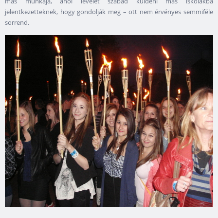
más munkája, ahol levelet szabad küldeni más iskolákba
jelentkezetteknek, hogy gondolják meg – ott nem érvényes semmiféle
sorrend.