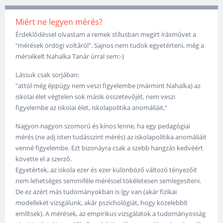
Miért ne legyen mérés?
Érdeklődéssel olvastam a remek stílusban megírt írásművet a
"mérések ördögi voltáról". Sajnos nem tudok egyetérteni, még a
mérsékelt Nahalka Tanár úrral sem:-)
Lássuk csak sorjában:
"attól még éppúgy nem veszi figyelembe (mármint Nahalka) az
iskolai élet végtelen sok másik összetevőjét, nem veszi
figyelembe az iskolai élet, iskolapolitika anomáliáit,"
Nagyon nagyon szomorú és kínos lenne, ha egy pedagógiai
mérés (ne adj isten tudásszint mérés) az iskolapolitika anomáliáit
venné figyelembe. Ezt bizonáyra csak a szebb hangzás kedvéért
követte el a szerző.
Egyetértek, az iskola ezer és ezer különböző változó tényezőit
nem lehetséges semmiféle méréssel tökéletesen semlegesíteni.
De ez azért más tudományokban is így van (akár fizikai
modelleket vizsgálunk, akár pszichológiát, hogy közelebbít
említsek). A mérések, az empirikus vizsgálatok a tudományosság