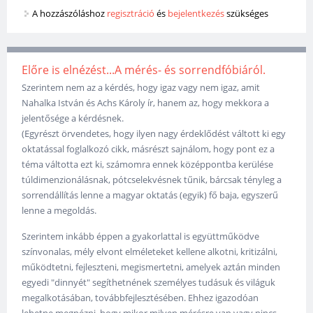
A hozzászóláshoz
regisztráció
és
bejelentkezés
szükséges
Előre is elnézést...A mérés- és sorrendfóbiáról.
Szerintem nem az a kérdés, hogy igaz vagy nem igaz, amit
Nahalka István és Achs Károly ír, hanem az, hogy mekkora a
jelentősége a kérdésnek.
(Egyrészt örvendetes, hogy ilyen nagy érdeklődést váltott ki egy
oktatással foglalkozó cikk, másrészt sajnálom, hogy pont ez a
téma váltotta ezt ki, számomra ennek középpontba kerülése
túldimenzionálásnak, pótcselekvésnek tűnik, bárcsak tényleg a
sorrendállítás lenne a magyar oktatás (egyik) fő baja, egyszerű
lenne a megoldás.
Szerintem inkább éppen a gyakorlattal is együttműködve
színvonalas, mély elvont elméleteket kellene alkotni, kritizálni,
működtetni, fejleszteni, megismertetni, amelyek aztán minden
egyedi "dinnyét" segíthetnének személyes tudásuk és világuk
megalkotásában, továbbfejlesztésében. Ehhez igazodóan
lehetne megnézni, hogy mikor milyen mérésre van vagy nincs