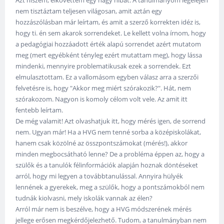
nem tisztáztam teljesen világosan, amit aztán egy
hozzászólásban már leírtam, és amit a szerző korrekten idéz is,
hogy ti. én sem akarok sorrendeket. Le kellett volna írnom, hogy
a pedagógiai hozzáadott érték alapú sorrendet azért mutatom
meg (mert egyébként tényleg ezért mutattam meg), hogy lássa
mindenki, mennyire problematikusak ezek a sorrendek. Ezt
elmulasztottam. Ez a vallomásom egyben válasz arra a szerzői
felvetésre is, hogy "Akkor meg miért szórakozik?". Hát, nem
szórakozom. Nagyon is komoly célom volt vele. Az amit itt
fentebb leírtam.
De még valamit! Azt olvashatjuk itt, hogy mérés igen, de sorrend
nem. Ugyan már! Ha a HVG nem tenné sorba a középiskolákat,
hanem csak közölné az összpontszámokat (mérés!), akkor
minden megbocsátható lenne? De a probléma éppen az, hogy a
szülők és a tanulók félinformációk alapján hoznak döntéseket
arról, hogy mi legyen a továbbtanulással. Annyira hülyék
lennének a gyerekek, meg a szülők, hogy a pontszámokból nem
tudnák kiolvasni, mely iskolák vannak az élen?
Arról már nem is beszélve, hogy a HVG módszerének mérés
jellege erősen megkérdőjelezhető. Tudom, a tanulmányban nem