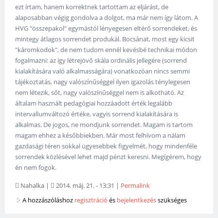
ezt írtam, hanem korrektnek tartottam az eljárást, de
alaposabban végig gondolva a dolgot, ma már nem így látom. A
HVG "összepakol" egymástól lényegesen eltérő sorrendeket, és
mintegy átlagos sorrendet produkál. Bocsánat, most egy kicsit
"káromkodok", de nem tudom ennél kevésbé technikai módon
fogalmazni: az így létrejövő skála ordinális jellegére (sorrend
kialakítására való alkalmasságára) vonatkozóan nincs semmi
tájékoztatás, nagy valószínűséggel ilyen igazolás ténylegesen
nem létezik, sőt, nagy valószínűséggel nem is alkotható. Az
általam használt pedagógiai hozzáadott érték legalább
intervallumváltozó értéke, vagyis sorrend kialakítására is
alkalmas. De jogos, ne mondjunk sorrendet. Magam is tartom
magam ehhez a későbbiekben. Már most felhívom a nálam
gazdasági téren sokkal ügyesebbek figyelmét, hogy mindenféle
sorrendek közlésével lehet majd pénzt keresni. Megígérem, hogy
én nem fogok.
Nahalka
|
2014. máj. 21. - 13:31
|
Permalink
A hozzászóláshoz
regisztráció
és
bejelentkezés
szükséges