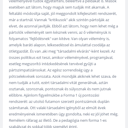
véleményével tudok egyetérteni, beleértve a példákat is. Mások
esetében azt látom, hogy maguk sem tudják mit akarnak. A
feltaláló módosítja saját, jól meggondolt kifejlesztett rendszerét,
már a startnál. Vannak "kritikusok" akik szintén pártolják az
elvet, de azonnal javítják. Ebből azt látom, hogy nem lehet még a
pártolók véleményét sem késznek venni, az ő véleményük is
folyamatos "fejlődésnek" van kitéve. Van olyan vélemény is,
amelyik baráti alapon, lelkesedéssel és ámulattal csodálja az
ötletgazdát. És van ,aki meg "társadalmi elvárás"-ként kezeli. Az
összes politikus ezt teszi, amikor véleményével, programjával,
esetleg megszorító intézkedésének tervével gyűjti a
pártszimpatizánsokat. Az egész sorrendiség ügy a
pótcselekvések sorozata. Azok mondják akiknek lehet szava, de
nem tudják a tutit, ezért társadalmi vitát generálnak, aztán
osztanak, szoroznak, pontoznak és súlyoznak és nem jutnak
előbbre. Ajánlom figyelmükbe a Forma 1 új pontozási
rendszerét: az utolsó futamon szerzett pontszámok duplán
számítanak. Ott valaki társadalmi igényből az elmúlt évek
eredményeinek ismeretében úgy gondolta, neki ez jól jöhet még.
Remélem ráfarag az illető. De a pedagógia nem forma 1-es
szabályzat és sokkal több személyt érint.