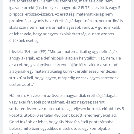
a felsőoktatásba? Semmivel szerintem, mert az előbbi sem
igazán korrekt (lásd melyik a nagyobb: 2 ELTE-s felvételi, vagy 5
piripocsi erőszak-észak?). Az érettségi matematikailag nem
problémás, ugyanis ha az érettségi átlagot nézem, nem ordinális
skála szerintem, hanem annál magasabb rendű. A gond inkább
az lehet vele, hogy az egyes iskolák érettségijei nem azonos
értékűek esetleg...
Idézlek: "Ezt írod (FP): "Miután matematikailag úgy definiálják,
ahogy akarják, ez a definíciójuk alapján helytálló". Hát, nem. Ha
az a cél, hogy valamilyen sorrend jöjjön létre, akkor a sorrend
alapjának egy matematikailag korrekt értelmezésű rendezési
struktúra kell, hogy legyen, márpedig ez csak egyes sorrendek
esetén adott."
Hát nem. Ha veszem az összes magyar diák érettségi átlagát,
vagy akár felvételi pontszámait, és azt nagyság szerint
sorbarendezem, az matematikailag teljesen korrekt, előbbi 1 és 5
közötti, utóbbi 0 és talán 480 pont közötti eredményeket ad.
Gond inkább az lehet, hogy Kis Pista felvételi pontszámába
beleszámító tizenegyedikes matek ötöse egy komolyabb