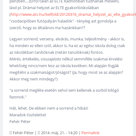
pénzben... (Erről talán az ELTE Radnótiban tudnának mesélni,
lásd pl. Drámai helyzet az ELTE gyakorlóiskoláiban
(
http://www.atv.hu/belfold/20120316_dramai_helyzet_az_elte_gyakorlo
"csodacipőben futópályán haladók" - tényleg azt gondolja a
szerző, hogy ez általános ma hazánkban??
Legyen sorrend, verseny, elvárás, munka, teljesítmény - akkor is,
ha minden ez ellen szól, akkor is, ha ez az egész iskola dolog csak
az iskolákban tanítóknak (netán tanulóknak) fontos.
Mérés, értékelés, visszajelzés nélkül semmiféle szakmai érvelési
lehetőség nincs/nem lesz az iskola kezében. Mi alapján fogják
megítélni a szakmaiságot/jóságot? (Ja, hogy most se az alapján?
Akkor meg nem mindegy?)
"a sorrend megléte esetén sehol sem kellenek a sorból kilógó
fazonok."
Hát, lehet. De ebben nem a sorrend a hibás!
Maradok tisztelettel:
Fehér Péter
Fehér Péter
|
2014. máj. 21. - 14:20
|
Permalink