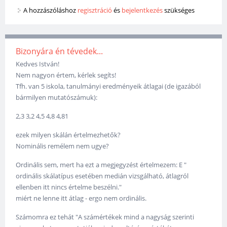
A hozzászóláshoz
regisztráció
és
bejelentkezés
szükséges
Bizonyára én tévedek...
Kedves István!
Nem nagyon értem, kérlek segíts!
Tfh. van 5 iskola, tanulmányi eredményeik átlagai (de igazából
bármilyen mutatószámuk):
2,3 3,2 4,5 4,8 4,81
ezek milyen skálán értelmezhetők?
Nominális remélem nem ugye?
Ordinális sem, mert ha ezt a megjegyzést értelmezem: E "
ordinális skálatípus esetében medián vizsgálható, átlagról
ellenben itt nincs értelme beszélni."
miért ne lenne itt átlag - ergo nem ordinális.
Számomra ez tehát "A számértékek mind a nagyság szerinti