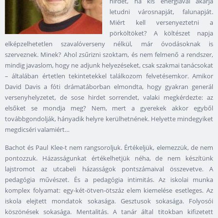
hirdet, ha kis energiával akarja
letudni városnapját, falunapját.
Miért kell versenyeztetni a
pörköltöket? A költészet napja
elképzelhetetlen szavalóverseny nélkül, már óvodásoknak is
szerveznek. Minek? Ahol zsűrizni szoktam, és nem felmenő a rendszer,
mindig javaslom, hogy ne adjunk helyezéseket, csak szakmai tanácsokat
– általában értetlen tekintetekkel találkozom felvetésemkor. Amikor
David Davis a fóti drámatáborban elmondta, hogy gyakran generál
versenyhelyzetet, de sose hirdet sorrendet, valaki megkérdezte: az
elsőket se mondja meg? Nem, mert a gyerekek akkor egyből
továbbgondolják, hányadik helyre kerülhetnének. Helyette mindegyiket
megdicséri valamiért…
Bachot és Paul Klee-t nem rangsoroljuk. Értékeljük, elemezzük, de nem
pontozzuk. Házasságunkat értékelhetjük néha, de nem készítünk
lajstromot az utcabeli házasságok pontszámaival összevetve. A
pedagógia művészet. És a pedagógia intimitás. Az iskolai munka
komplex folyamat: egy-két-ötven-ötszáz elem kiemelése esetleges. Az
iskola elejtett mondatok sokasága. Gesztusok sokasága. Folyosói
köszönések sokasága. Mentalitás. A tanár által titokban kifizetett