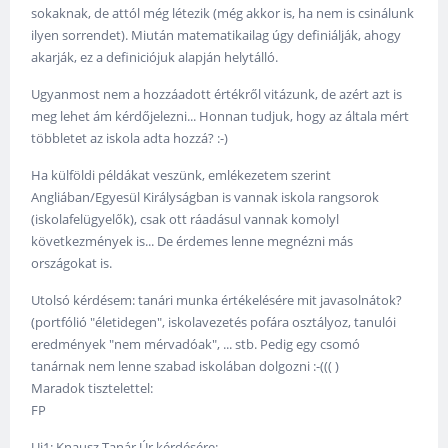
sokaknak, de attól még létezik (még akkor is, ha nem is csinálunk
ilyen sorrendet). Miután matematikailag úgy definiálják, ahogy
akarják, ez a definiciójuk alapján helytálló.
Ugyanmost nem a hozzáadott értékről vitázunk, de azért azt is
meg lehet ám kérdőjelezni... Honnan tudjuk, hogy az általa mért
többletet az iskola adta hozzá? :-)
Ha külföldi példákat veszünk, emlékezetem szerint
Angliában/Egyesül Királyságban is vannak iskola rangsorok
(iskolafelügyelők), csak ott ráadásul vannak komolyl
következmények is... De érdemes lenne megnézni más
országokat is.
Utolsó kérdésem: tanári munka értékelésére mit javasolnátok?
(portfólió "életidegen", iskolavezetés pofára osztályoz, tanulói
eredmények "nem mérvadóak", ... stb. Pedig egy csomó
tanárnak nem lenne szabad iskolában dolgozni :-((( )
Maradok tisztelettel:
FP
Ui1: Knausz Tanár Úr kérdésére: