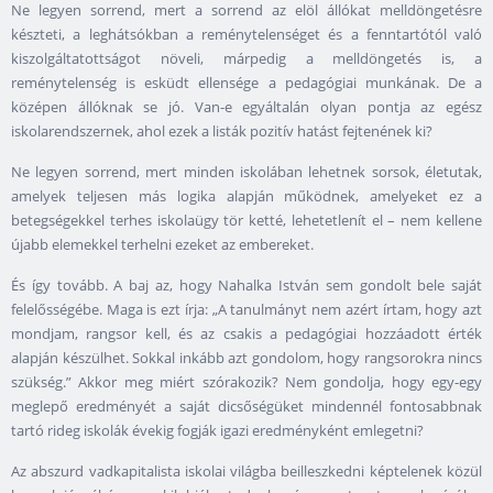
Ne legyen sorrend, mert a sorrend az elöl állókat melldöngetésre
készteti, a leghátsókban a reménytelenséget és a fenntartótól való
kiszolgáltatottságot növeli, márpedig a melldöngetés is, a
reménytelenség is esküdt ellensége a pedagógiai munkának. De a
középen állóknak se jó. Van-e egyáltalán olyan pontja az egész
iskolarendszernek, ahol ezek a listák pozitív hatást fejtenének ki?
Ne legyen sorrend, mert minden iskolában lehetnek sorsok, életutak,
amelyek teljesen más logika alapján működnek, amelyeket ez a
betegségekkel terhes iskolaügy tör ketté, lehetetlenít el – nem kellene
újabb elemekkel terhelni ezeket az embereket.
És így tovább. A baj az, hogy Nahalka István sem gondolt bele saját
felelősségébe. Maga is ezt írja: „A tanulmányt nem azért írtam, hogy azt
mondjam, rangsor kell, és az csakis a pedagógiai hozzáadott érték
alapján készülhet. Sokkal inkább azt gondolom, hogy rangsorokra nincs
szükség.” Akkor meg miért szórakozik? Nem gondolja, hogy egy-egy
meglepő eredményét a saját dicsőségüket mindennél fontosabbnak
tartó rideg iskolák évekig fogják igazi eredményként emlegetni?
Az abszurd vadkapitalista iskolai világba beilleszkedni képtelenek közül