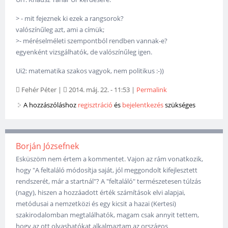
> - mit fejeznek ki ezek a rangsorok?
valószínűleg azt, ami a címük;
>- méréselméleti szempontból rendben vannak-e?
egyenként vizsgálhatók, de valószínűleg igen.
Ui2: matematika szakos vagyok, nem politikus :-))
Fehér Péter
|
2014. máj. 22. - 11:53
|
Permalink
A hozzászóláshoz
regisztráció
és
bejelentkezés
szükséges
Borján Józsefnek
Esküszöm nem értem a kommentet. Vajon az rám vonatkozik,
hogy "A feltaláló módosítja saját, jól meggondolt kifejlesztett
rendszerét, már a startnál"? A "feltaláló" természetesen túlzás
(nagy), hiszen a hozzáadott érték számítások elvi alapjai,
metódusai a nemzetközi és egy kicsit a hazai (Kertesi)
szakirodalomban megtalálhatók, magam csak annyit tettem,
hogy az ott olvashatókat alkalmaztam az országos