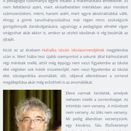
A pedagógia tudománya egyre inkább a matematikára emlékeztet. És
nem feltétlenül azért, mert elviselhetetlen mértékben akar mindent
számszerűsíteni, mérni, hanem azért, mert egyre absztraktabbá válik.
Ahogy a gömb tanulmányozásához már régen nincs szükségünk
görögdinnyék darabolgatására, ugyanúgy a pedagógiai elmélet vígan
virágozhat akár akkor is, amikor az utolsó iskolának is rég bezárták az
ajtaját.
Kicsit ez az érzésem
Nahalka István iskolasorrendjének
megjelenése
után is. Mert hiába tesz újabb szempontot a sokunk által kárhoztatott
régi mérések mellé, attól még éppúgy nem veszi figyelembe az iskolai
élet végtelen sok másik összetevőjét, nem veszi figyelembe az iskolai
élet, iskolapolitika anomáliáit, sőt, céljaival ellentétesen a sorrend
megállapítása akár még erősítheti is az anomáliákat.
Eleve vannak területek, amelyek
nehezen viselik a sorrendiséget. Az
intimitás nem verseny. A művészet
nem verseny. Az ízlés nem verseny.
Mi pedig állandóan versenyzünk:
egy kisváros, falu főzőversenyt