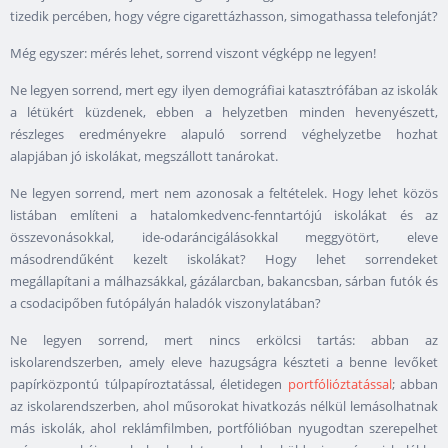
tizedik percében, hogy végre cigarettázhasson, simogathassa telefonját?
Még egyszer: mérés lehet, sorrend viszont végképp ne legyen!
Ne legyen sorrend, mert egy ilyen demográfiai katasztrófában az iskolák
a létükért küzdenek, ebben a helyzetben minden hevenyészett,
részleges eredményekre alapuló sorrend véghelyzetbe hozhat
alapjában jó iskolákat, megszállott tanárokat.
Ne legyen sorrend, mert nem azonosak a feltételek. Hogy lehet közös
listában említeni a hatalomkedvenc-fenntartójú iskolákat és az
összevonásokkal, ide-odaráncigálásokkal meggyötört, eleve
másodrendűként kezelt iskolákat? Hogy lehet sorrendeket
megállapítani a málhazsákkal, gázálarcban, bakancsban, sárban futók és
a csodacipőben futópályán haladók viszonylatában?
Ne legyen sorrend, mert nincs erkölcsi tartás: abban az
iskolarendszerben, amely eleve hazugságra készteti a benne levőket
papírközpontú túlpapíroztatással, életidegen
portfólióztatással
; abban
az iskolarendszerben, ahol műsorokat hivatkozás nélkül lemásolhatnak
más iskolák, ahol reklámfilmben, portfólióban nyugodtan szerepelhet