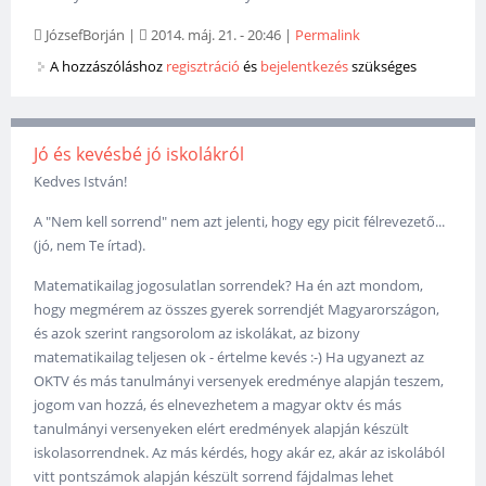
JózsefBorján
|
2014. máj. 21. - 20:46
|
Permalink
A hozzászóláshoz
regisztráció
és
bejelentkezés
szükséges
Jó és kevésbé jó iskolákról
Kedves István!
A "Nem kell sorrend" nem azt jelenti, hogy egy picit félrevezető...
(jó, nem Te írtad).
Matematikailag jogosulatlan sorrendek? Ha én azt mondom,
hogy megmérem az összes gyerek sorrendjét Magyarországon,
és azok szerint rangsorolom az iskolákat, az bizony
matematikailag teljesen ok - értelme kevés :-) Ha ugyanezt az
OKTV és más tanulmányi versenyek eredménye alapján teszem,
jogom van hozzá, és elnevezhetem a magyar oktv és más
tanulmányi versenyeken elért eredmények alapján készült
iskolasorrendnek. Az más kérdés, hogy akár ez, akár az iskolából
vitt pontszámok alapján készült sorrend fájdalmas lehet