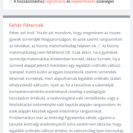
A hozzászóláshoz
regisztráció
és
bejelentkezés
szükséges
Fehér Péternek
Péter, ezt írod: "Ha én azt mondom, hogy megmérem az összes
gyerek sorrendjét Magyarországon, és azok szerint rangsorolom
az iskolákat, az bizony matematikailag teljesen ok...". Az bizony
matematikailag nem feltétlenül OK. Csak akkor, ha a gyerekek
sorrendje matematikai értelemben korrekt. Akkor korrekt, ha a
sorrend alapját jelentő mérésben egy legalább ordinális változó
szerepel. Külön-külön az egyes összetevők szerinti sorrendek
lehetnek korrektek, mert alapulhatnak legalább ordinális skálán
elhelyezkedő változón. Ilyen az, ha a tanulókat a valamelyik
kompetenciamérési eredményük (esetleg a pedagógiai
hozzáadott értékük), a nyelvvizsgával való rendelkezés, vagy a
felsőoktatási intézménybe való bejutás alapján rangsorolom, és
ezek alapján készítek egyedi intézményi rangsorokat.
Problematikus már az érettségi figyelembe vétele, ugyanis a
tanulók érettségi eredményeiről soha senki9 nem látta be, hogy
legalább ordinális változó értékei, és valószínűleg ilyen bizonyítás