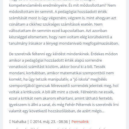
kompetenciamérés eredményeire. És mit módosítottam? Nem
módosítottam én semmit. A pedagógiai hozzáadott érték
számítását most is úgy végezném, végzem is, mint ahogyan azt
csináltam a cikkhez szükséges számítások esetén. Nem
változtattam én semmin ezzel kapcsolatban. Azt azonban
készséggel elismertem, hogy nem voltam elég körültekintő a
tanulmány írásakor a lényegi mondanivaló megfogalmazásában.
De szeretnék feltenni egy kérdést mindenkinek. Érdekes módon
amikor a pedagógiai hozzáadott érték alapú sorrendre
vonatkozó számítást közlöm, akkor borul ki a bili. Tessék
mondani, korbábban, amikor matematikai szempontból nem
korrekt, ha úgy tetszik manipulatív, a "jó iskola" megítélés
szempontjából igencsak félrevezető sorrendek jelentek meg, hol
voltak a kritikusok. A bili állt mint a cövek. Félreértés ne essék,
ezzel a kritikát nem akarom elhárítani, amint látható fentebb,
igyekszem is állni a sarat, és még Fehér Péternek is szeretnék írni
valamit egy következő hozzászólásban, de azért mégis...
Nahalka
|
2014. máj. 23. - 08:36
|
Permalink