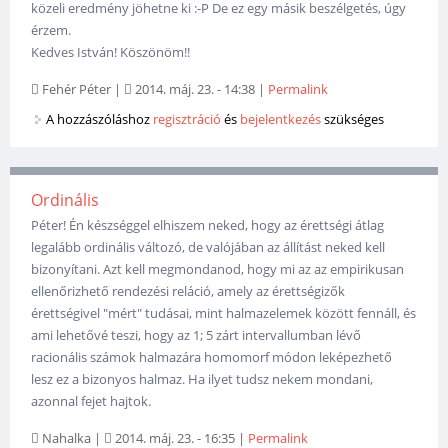
közeli eredmény jöhetne ki :-P De ez egy másik beszélgetés, úgy
érzem.
Kedves István! Köszönöm!!
Fehér Péter
|
2014. máj. 23. - 14:38
|
Permalink
A hozzászóláshoz
regisztráció
és
bejelentkezés
szükséges
Ordinális
Péter! Én készséggel elhiszem neked, hogy az érettségi átlag
legalább ordinális változó, de valójában az állítást neked kell
bizonyítani. Azt kell megmondanod, hogy mi az az empirikusan
ellenőrizhető rendezési reláció, amely az érettségizők
érettségivel "mért" tudásai, mint halmazelemek között fennáll, és
ami lehetővé teszi, hogy az 1; 5 zárt intervallumban lévő
racionális számok halmazára homomorf módon leképezhető
lesz ez a bizonyos halmaz. Ha ilyet tudsz nekem mondani,
azonnal fejet hajtok.
Nahalka
|
2014. máj. 23. - 16:35
|
Permalink