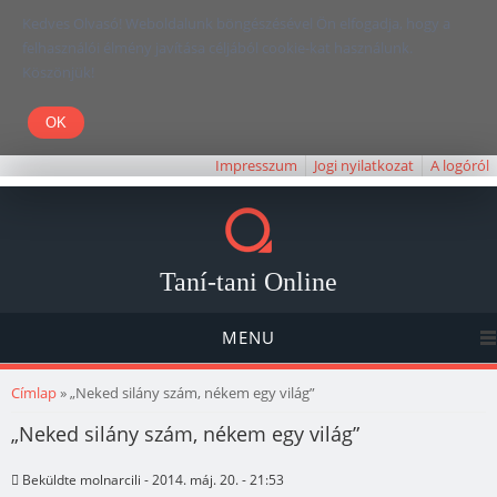
Kedves Olvasó! Weboldalunk böngészésével Ön elfogadja, hogy a
felhasználói élmény javítása céljából cookie-kat használunk.
Köszönjük!
Impresszum
Jogi nyilatkozat
A logóról
Taní-tani Online
MENU
Jelenlegi hely
Címlap
» „Neked silány szám, nékem egy világ”
„Neked silány szám, nékem egy világ”
Beküldte
molnarcili
- 2014. máj. 20. - 21:53