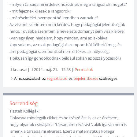
- milyen társadalmi érdekek húzódnak meg a rangsorok mögött?
- mit fejeznek ki ezek a rangsorok?
- méréselméleti szempontból rendben vannak-e?
Az viszont szerintem nem kérdés, hogy pedagógiai jelentőségük
nincs. Továbbá szerintem a neveléstudományt sem viszik előre.
(Van egy ilyen hiedelem, hogy minden, ami az iskolával
kapcsolatos, az csak pedagógiai szempontból ítélhető meg, és
ami pedagógiai szempontból nem értékes, az hülyeség.
Tipikusan így gondolkodnak például sokan az osztályozásról.)
knauszi
|
2014. máj. 21. - 15:53
|
Permalink
A hozzászóláshoz
regisztráció
és
bejelentkezés
szükséges
Sorrendiség
Tisztelt Kollégák!
Elolvasva mindegyik cikket és hozzászólást is, az az érzésem,
hogy olyanok csinálják a "társadalmi elvárást", akik igazán nem is
ismerik a társadalmi elvárást. Ezért a matematikus kolléga