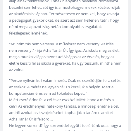
alapjainak tekintendők. Ennek hiányában neveléstudományról
beszélni sem lehet, sőt így is a mostohagyermekek közé sorolják
az akadémiai világban. Természetesen ez nem kell, hogy zavarja
a pedagógiát gyakorlókat, de azért azt sem kellene vitatni, hogy
némi megalapozottság, netán komolyabb vizsgálatok
feleslegesek lennének.
"Az intimitás nem verseny. A művészet nem verseny. Az ízlés
nem verseny." - írja Achs Tanár Úr. Így igaz. Az iskola meg az élet,
meg a munka világa viszont az! Álságos az az érvelés, hogy az
életre készíti fel az iskola a gyereket, ha úgy teszünk, mintha nem
az volna.
"Persze nyilván kell valami mérés. Csak ne cserélődjön fel a cél és
az eszköz. A mérés ne legyen cél! És kezeljük a helyén. Mert a
kompetenciamérés sem ad tökéletes képet. "
Miért cserélődne fel a cél és az eszköz? Miért lenne a mérés a
cél?? Az eredményes, hatékony tanítás, a minőség lehetne a cél,
amiről azokat a visszajelzéseket kaphatják a tanárok, amiket
Achs Tanár Úr is felsorol...
Ne legyen sorrend? Így sorrenddel együtt is elértünk oda, hogy a