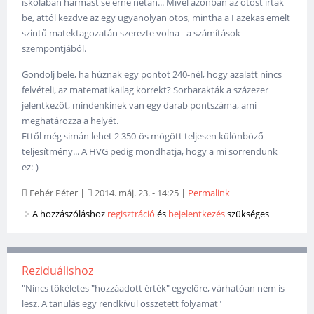
iskolában hármast se érne netán... Mivel azonban az ötöst írták
be, attól kezdve az egy ugyanolyan ötös, mintha a Fazekas emelt
szintű matektagozatán szerezte volna - a számítások
szempontjából.
Gondolj bele, ha húznak egy pontot 240-nél, hogy azalatt nincs
felvételi, az matematikailag korrekt? Sorbarakták a százezer
jelentkezőt, mindenkinek van egy darab pontszáma, ami
meghatározza a helyét.
Ettől még simán lehet 2 350-ös mögött teljesen különböző
teljesítmény... A HVG pedig mondhatja, hogy a mi sorrendünk
ez:-)
Fehér Péter
|
2014. máj. 23. - 14:25
|
Permalink
A hozzászóláshoz
regisztráció
és
bejelentkezés
szükséges
Reziduálishoz
"Nincs tökéletes "hozzáadott érték" egyelőre, várhatóan nem is
lesz. A tanulás egy rendkívül összetett folyamat"