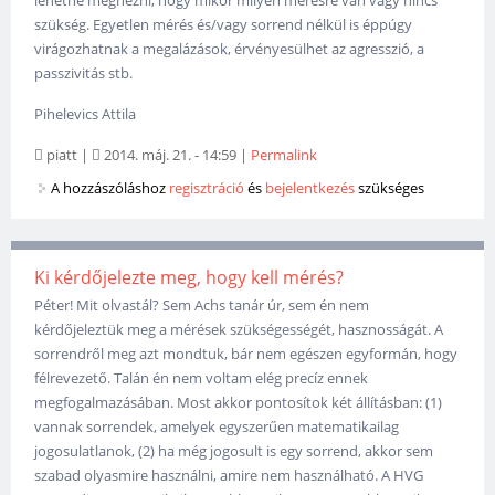
szükség. Egyetlen mérés és/vagy sorrend nélkül is éppúgy
virágozhatnak a megalázások, érvényesülhet az agresszió, a
passzivitás stb.
Pihelevics Attila
piatt
|
2014. máj. 21. - 14:59
|
Permalink
A hozzászóláshoz
regisztráció
és
bejelentkezés
szükséges
Ki kérdőjelezte meg, hogy kell mérés?
Péter! Mit olvastál? Sem Achs tanár úr, sem én nem
kérdőjeleztük meg a mérések szükségességét, hasznosságát. A
sorrendről meg azt mondtuk, bár nem egészen egyformán, hogy
félrevezető. Talán én nem voltam elég precíz ennek
megfogalmazásában. Most akkor pontosítok két állításban: (1)
vannak sorrendek, amelyek egyszerűen matematikailag
jogosulatlanok, (2) ha még jogosult is egy sorrend, akkor sem
szabad olyasmire használni, amire nem használható. A HVG