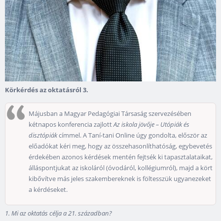
Körkérdés az oktatásról 3.
Májusban a Magyar Pedagógiai Társaság szervezésében
kétnapos konferencia zajlott
Az iskola jövője – Utópiák és
disztópiák
címmel. A Taní-tani Online úgy gondolta, először az
előadókat kéri meg, hogy az összehasonlíthatóság, egybevetés
érdekében azonos kérdések mentén fejtsék ki tapasztalataikat,
álláspontjukat az iskoláról (óvodáról, kollégiumról), majd a kört
kibővítve más jeles szakembereknek is föltesszük ugyanezeket
a kérdéseket.
1. Mi az oktatás célja a 21. században?