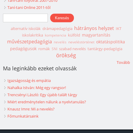
Taní-tani folyóirat 2007-2010
Taní-tani Online 2011-től
Keresés űrlap
Keresés
hátrányos helyzet
alternatív iskolák
drámapedagógia
IKT
magyartanítás
iskolakritika
külföld
kompetencia
művészetpedagógia
oktatáspolitika
nevelés
neveléstörténet
pedagógusok
romák
szabad nevelés
tantárgy-pedagógia
SNI
örökség
Tovább
Ma leginkább ezeket olvassák
Igazságosság és empátia
Nahalka István: Még egy rangsor!
Trencsényi László: Egy újabb talált tárgy
Miért eredménytelen nálunk a nyelvtanulás?
Knausz Imre: Mi a nevelés?
Főmunkatársaink