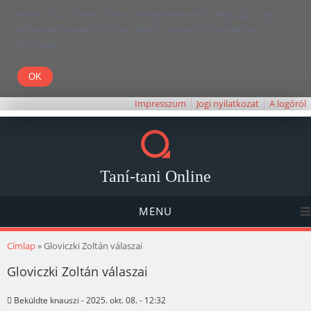
Kedves Olvasó! Weboldalunk böngészésével Ön elfogadja, hogy a
felhasználói élmény javítása céljából cookie-kat használunk.
Köszönjük!
Impresszum
Jogi nyilatkozat
A logóról
Taní-tani Online
MENU
Jelenlegi hely
Címlap
» Gloviczki Zoltán válaszai
Gloviczki Zoltán válaszai
Beküldte
knauszi
- 2025. okt. 08. - 12:32