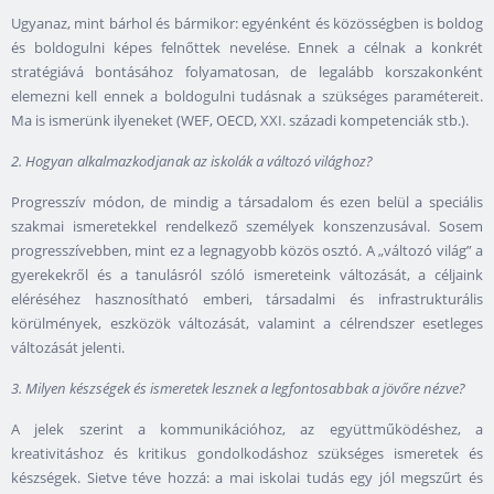
Ugyanaz, mint bárhol és bármikor: egyénként és közösségben is boldog
és boldogulni képes felnőttek nevelése. Ennek a célnak a konkrét
stratégiává bontásához folyamatosan, de legalább korszakonként
elemezni kell ennek a boldogulni tudásnak a szükséges paramétereit.
Ma is ismerünk ilyeneket (WEF, OECD, XXI. századi kompetenciák stb.).
2. Hogyan alkalmazkodjanak az iskolák a változó világhoz?
Progresszív módon, de mindig a társadalom és ezen belül a speciális
szakmai ismeretekkel rendelkező személyek konszenzusával. Sosem
progresszívebben, mint ez a legnagyobb közös osztó. A „változó világ” a
gyerekekről és a tanulásról szóló ismereteink változását, a céljaink
eléréséhez hasznosítható emberi, társadalmi és infrastrukturális
körülmények, eszközök változását, valamint a célrendszer esetleges
változását jelenti.
3. Milyen készségek és ismeretek lesznek a legfontosabbak a jövőre nézve?
A jelek szerint a kommunikációhoz, az együttműködéshez, a
kreativitáshoz és kritikus gondolkodáshoz szükséges ismeretek és
készségek. Sietve téve hozzá: a mai iskolai tudás egy jól megszűrt és