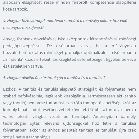
alaposan elsajátított része minden felsorolt kompetencia alappillérei
közé tartozik.
4. Hogyan biztosíthatjuk mindenki számára a minőségi oktatáshoz való
méltányos hozzáférést?
Anyagi források növelésével, iskolaközpontok létrehozásával, minőségi
pedagógusképzéssel. De elsősorban azzal, ha a méltányosan
hozzáférhető oktatás minőségét próbáljuk optimalizálni – elsősorban a
„mindenki” közös értékeit, szükségleteit és lehetőségeit figyelembe véve
és tiszteletben tartva.
5. Hogyan alakítja át a technológia a tanítást és a tanulást?
Eszköz. A tanítás és tanulás alapvető stratégiáit és folyamatát nem
szabad befolyásolnia, legfeljebb kiszolgálnia. Természetesen aki (tanító
vagy tanuló) nem vesz tudomást ezekről a támogató lehetőségekről, az
komoly hibát – adott esetben vétket követ el. Utóbbit a tantó, aki nem a
valós felnőtt világba vezeti be tanulóját. Amennyiben bármely
technológiai újítás releváns újdonságokat hoz létre a tanulási
folyamatban, akkor az ahhoz adaptált tanítást és tanulást újra csak
szolgálhatja a technológia.