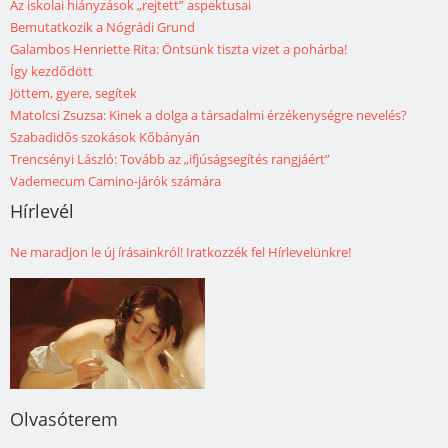
Az iskolai hiányzások „rejtett” aspektusai
Bemutatkozik a Nógrádi Grund
Galambos Henriette Rita: Öntsünk tiszta vizet a pohárba!
Így kezdődött
Jöttem, gyere, segítek
Matolcsi Zsuzsa: Kinek a dolga a társadalmi érzékenységre nevelés?
Szabadidős szokások Kőbányán
Trencsényi László: Tovább az „ifjúságsegítés rangjáért”
Vademecum Camino-járók számára
Hírlevél
Ne maradjon le új írásainkról! Iratkozzék fel Hírlevelünkre!
Olvasóterem