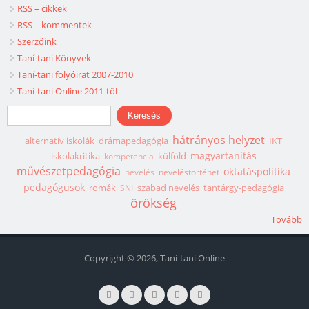
RSS – cikkek
RSS – kommentek
Szerzőink
Taní-tani Könyvek
Taní-tani folyóirat 2007-2010
Taní-tani Online 2011-től
Keresés űrlap
Keresés
hátrányos helyzet
alternatív iskolák
drámapedagógia
IKT
magyartanítás
iskolakritika
külföld
kompetencia
művészetpedagógia
oktatáspolitika
nevelés
neveléstörténet
pedagógusok
romák
szabad nevelés
tantárgy-pedagógia
SNI
örökség
Tovább
Copyright © 2026, Taní-tani Online