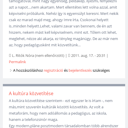
támogatóval, mint nagy egyéniség, példakép, ilyesmi, fémjelezni
azt a napot....nem akartam. Mert ellentétes lett volna azzal, amit
képviselni próbálunk. Nehéz így is egyensúlyt keresni. Mert nekik
csak ez marad majd meg, ahogy Imre írta, Csokonai helyett
is..minden helyett.Lehet, valami zavar van bennem, de én azt
hiszem, nekem mást kell képviselnem, mint ezt. Tőlem ott lehet,
meglehet, nézze aki akarja, ez tényleg magánügy. De az már nem
az, hogy pedagógusként mit közvetítünk...
L. Ritók Nóra (nem ellenőrzött)
|
2011. aug. 17. - 20:31
|
Permalink
A hozzászóláshoz
regisztráció
és
bejelentkezés
szükséges
A kultúra közvetítése
A kultúra közvetítése szerintem - ezt egyszer le is írtam -, nem
más,mint szuverén kultúrák közötti közvetítés. Az volt a
metaforám, hogy nem adóállomás a pedagógus, az iskola,
hanem a telefonzsinór maga.
Egy modern,pláne posztmodern társadalomban több alrendszer