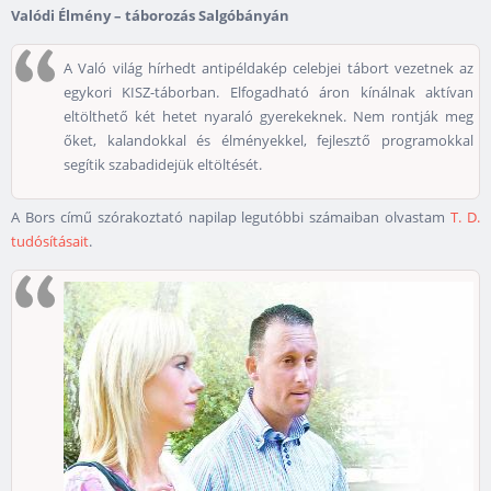
Valódi Élmény – táborozás Salgóbányán
A Való világ hírhedt antipéldakép celebjei tábort vezetnek az
egykori KISZ-táborban. Elfogadható áron kínálnak aktívan
eltölthető két hetet nyaraló gyerekeknek. Nem rontják meg
őket, kalandokkal és élményekkel, fejlesztő programokkal
segítik szabadidejük eltöltését.
A Bors című szórakoztató napilap legutóbbi számaiban olvastam
T. D.
tudósításait
.