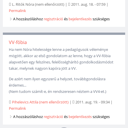
L. Ritók Nóra (nem ellenőrzött)
|
2011. aug. 18. - 07:59
|
Permalink
A hozzászóláshoz
regisztráció
és
bejelentkezés
szükséges
VV-fóbia
Ha nem Nóra hitelessége lenne a pedagógusok véleménye
mögött, akkor az első gondolatom az lenne, hogy a VV-fóbia
alapvetően egy felszínes, felelősséghárító gondolkodásmódot
takar, melynek nagyon kapóra jött a VV.
De azért nem ilyen egyszerű a helyzet, továbbgondolásra
érdemes...
(Nem tudom számít-e, én rendszeresen néztem a VV4-et.)
Pihelevics Attila (nem ellenőrzött)
|
2011. aug. 19. - 09:34
|
Permalink
A hozzászóláshoz
regisztráció
és
bejelentkezés
szükséges