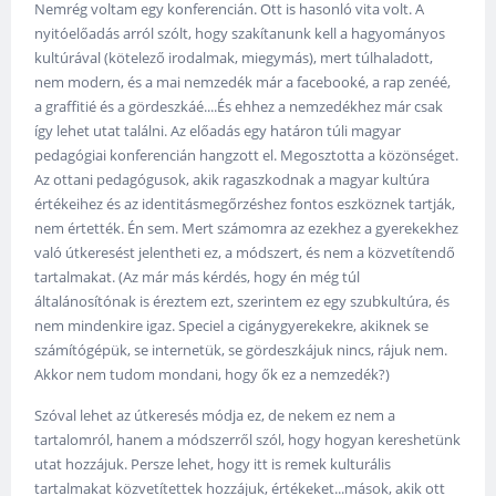
Nemrég voltam egy konferencián. Ott is hasonló vita volt. A
nyitóelőadás arról szólt, hogy szakítanunk kell a hagyományos
kultúrával (kötelező irodalmak, miegymás), mert túlhaladott,
nem modern, és a mai nemzedék már a facebooké, a rap zenéé,
a graffitié és a gördeszkáé....És ehhez a nemzedékhez már csak
így lehet utat találni. Az előadás egy határon túli magyar
pedagógiai konferencián hangzott el. Megosztotta a közönséget.
Az ottani pedagógusok, akik ragaszkodnak a magyar kultúra
értékeihez és az identitásmegőrzéshez fontos eszköznek tartják,
nem értették. Én sem. Mert számomra az ezekhez a gyerekekhez
való útkeresést jelentheti ez, a módszert, és nem a közvetítendő
tartalmakat. (Az már más kérdés, hogy én még túl
általánosítónak is éreztem ezt, szerintem ez egy szubkultúra, és
nem mindenkire igaz. Speciel a cigánygyerekekre, akiknek se
számítógépük, se internetük, se gördeszkájuk nincs, rájuk nem.
Akkor nem tudom mondani, hogy ők ez a nemzedék?)
Szóval lehet az útkeresés módja ez, de nekem ez nem a
tartalomról, hanem a módszerről szól, hogy hogyan kereshetünk
utat hozzájuk. Persze lehet, hogy itt is remek kulturális
tartalmakat közvetítettek hozzájuk, értékeket...mások, akik ott