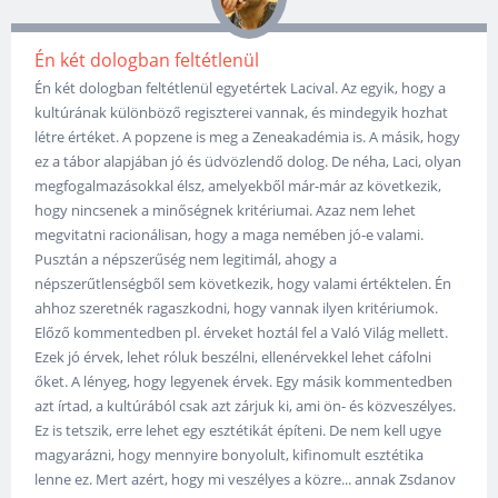
Én két dologban feltétlenül
Én két dologban feltétlenül egyetértek Lacival. Az egyik, hogy a
kultúrának különböző regiszterei vannak, és mindegyik hozhat
létre értéket. A popzene is meg a Zeneakadémia is. A másik, hogy
ez a tábor alapjában jó és üdvözlendő dolog. De néha, Laci, olyan
megfogalmazásokkal élsz, amelyekből már-már az következik,
hogy nincsenek a minőségnek kritériumai. Azaz nem lehet
megvitatni racionálisan, hogy a maga nemében jó-e valami.
Pusztán a népszerűség nem legitimál, ahogy a
népszerűtlenségből sem következik, hogy valami értéktelen. Én
ahhoz szeretnék ragaszkodni, hogy vannak ilyen kritériumok.
Előző kommentedben pl. érveket hoztál fel a Való Világ mellett.
Ezek jó érvek, lehet róluk beszélni, ellenérvekkel lehet cáfolni
őket. A lényeg, hogy legyenek érvek. Egy másik kommentedben
azt írtad, a kultúrából csak azt zárjuk ki, ami ön- és közveszélyes.
Ez is tetszik, erre lehet egy esztétikát építeni. De nem kell ugye
magyarázni, hogy mennyire bonyolult, kifinomult esztétika
lenne ez. Mert azért, hogy mi veszélyes a közre... annak Zsdanov