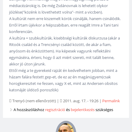
médiacézárokig is. De még Zsdánovnak is lehetett olykor
jóízlése("közénk is lövethetett volna"- mint a viccben).
A kultúrát nem erre kiszemelt körök csinálják, hanem csinálódik.
Erről írtam újévkor a Népszabiban, erre reagált Imre a Tani tani
konferencián.
A kultúra = szubkultúrák, kisebbségi kultúrák diskurzusa (akár a
Ritoók család és a Trencsényi család között, de akár a fiam,
anyósom és énközöttem). Ha képesek vagyunk reflektálni
egymáséira, érteni, hogy ő azt miért szereti, mit talált benne,
akkor jó úton járunk.
Ettől még a te gyerekeid rajzát én kedvelhetem jobban, mint a
házam falára festett gep-et, de ez az én magánügyem(csak
horogkeresztet ne fessen, vagy X-et, mint az Andersen obsitos
katonáját üldöző poroszlók)
Trenyó (nem ellenőrzött)
|
2011. aug. 17. - 19:26
|
Permalink
A hozzászóláshoz
regisztráció
és
bejelentkezés
szükséges