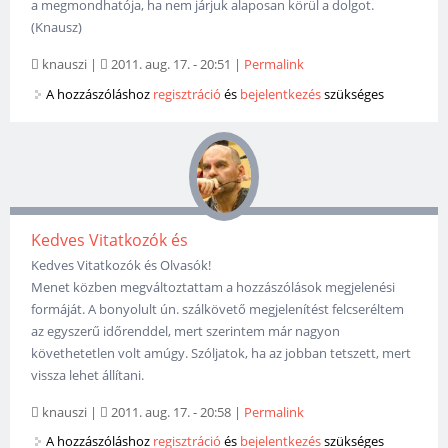
a megmondhatója, ha nem járjuk alaposan körül a dolgot.
(Knausz)
knauszi
|
2011. aug. 17. - 20:51
|
Permalink
A hozzászóláshoz
regisztráció
és
bejelentkezés
szükséges
Kedves Vitatkozók és
Kedves Vitatkozók és Olvasók!
Menet közben megváltoztattam a hozzászólások megjelenési
formáját. A bonyolult ún. szálkövető megjelenítést felcseréltem
az egyszerű időrenddel, mert szerintem már nagyon
követhetetlen volt amúgy. Szóljatok, ha az jobban tetszett, mert
vissza lehet állítani.
knauszi
|
2011. aug. 17. - 20:58
|
Permalink
A hozzászóláshoz
regisztráció
és
bejelentkezés
szükséges