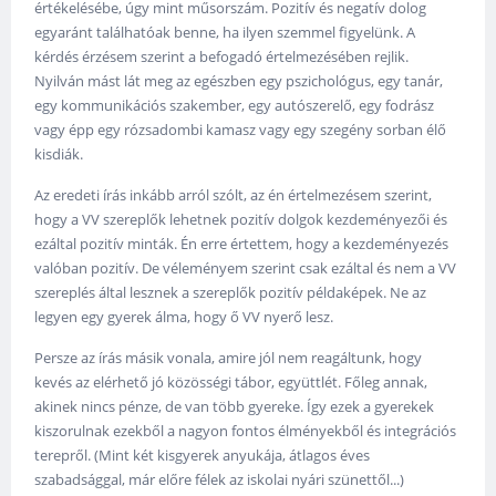
értékelésébe, úgy mint műsorszám. Pozitív és negatív dolog
egyaránt találhatóak benne, ha ilyen szemmel figyelünk. A
kérdés érzésem szerint a befogadó értelmezésében rejlik.
Nyilván mást lát meg az egészben egy pszichológus, egy tanár,
egy kommunikációs szakember, egy autószerelő, egy fodrász
vagy épp egy rózsadombi kamasz vagy egy szegény sorban élő
kisdiák.
Az eredeti írás inkább arról szólt, az én értelmezésem szerint,
hogy a VV szereplők lehetnek pozitív dolgok kezdeményezői és
ezáltal pozitív minták. Én erre értettem, hogy a kezdeményezés
valóban pozitív. De véleményem szerint csak ezáltal és nem a VV
szereplés által lesznek a szereplők pozitív példaképek. Ne az
legyen egy gyerek álma, hogy ő VV nyerő lesz.
Persze az írás másik vonala, amire jól nem reagáltunk, hogy
kevés az elérhető jó közösségi tábor, együttlét. Főleg annak,
akinek nincs pénze, de van több gyereke. Így ezek a gyerekek
kiszorulnak ezekből a nagyon fontos élményekből és integrációs
terepről. (Mint két kisgyerek anyukája, átlagos éves
szabadsággal, már előre félek az iskolai nyári szünettől...)