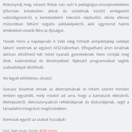
Rökönyödj meg, olvasó! Róluk van szó! A pedagógus-összejöveteleken
jóformán kötelezően átkok és szidalmak között emlegetett
valóvilágosokról, a kereskedelmi televízió népbutító, iskola ellenes
műsorában feltűnt negatív példaképekről, akik úgymond hamis
értékekkel vezetik félre az ifjúságot.
Tessék hinni a napilapnak! A Való világ hírhedt antipéldakép celebjei
tábort vezetnek az egykori KISZ-táborban. Elfogadható áron kínálnak
aktívan eltölthető két hetet nyaraló gyerekeknek. Nem rontják meg
őket, kalandokkal és élményekkel, fejlesztő programokkal segítik
szabadidejük eltöltését.
Ne legyél előítéletes, olvasó!
Szavazz bizalmat ennek az alternatívának is! Hitem szerint minden
emberi együttlét, mely módot ad arra, hogy a kamaszok életükről,
életképükről, életviszonyaikról reflektáljanak és diskuráljanak, segít a
társadalmi integráció megőrzésében.
Keressük együtt az utakat hozzájuk!
Fotó: Végh István. Forrás:
BORS Online