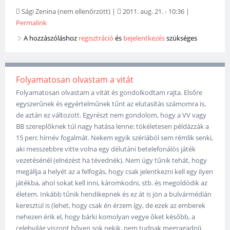
Sági Zenina (nem ellenőrzött)
|
2011. aug. 21. - 10:36
|
Permalink
A hozzászóláshoz
regisztráció
és
bejelentkezés
szükséges
Folyamatosan olvastam a vitát
Folyamatosan olvastam a vitát és gondolkodtam rajta. Elsőre
egyszerűnek és egyértelműnek tűnt az elutasítás számomra is,
de aztán ez változott. Egyrészt nem gondolom, hogy a VV vagy
BB szereplőknek túl nagy hatása lenne: tökéletesen példázzák a
15 perc hírnév fogalmát. Nekem egyik szériából sem rémlik senki,
aki messzebbre vitte volna egy délutáni betelefonálós játék
vezetésénél (elnézést ha tévednék). Nem úgy tűnik tehát, hogy
megállja a helyét az a felfogás, hogy csak jelentkezni kell egy ilyen
játékba, ahol sokat kell inni, káromkodni, stb. és megoldódik az
életem. Inkább tűnik hendikepnek és ez át is jön a bulvármédián
keresztül is (lehet, hogy csak én érzem így, de ezek az emberek
nehezen érik el, hogy bárki komolyan vegye őket később, a
celebvilág viszont bőven sok nekik, nem tudnak megragadni).