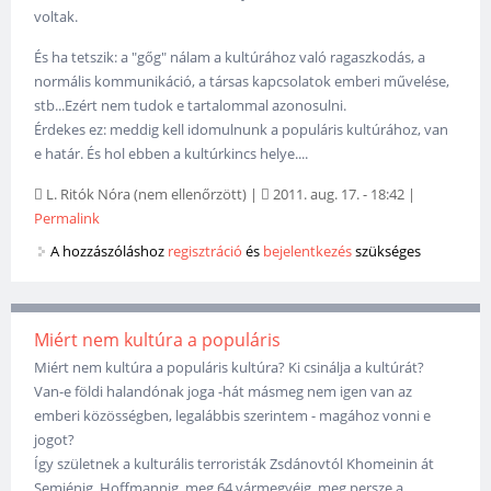
voltak.
És ha tetszik: a "gőg" nálam a kultúrához való ragaszkodás, a
normális kommunikáció, a társas kapcsolatok emberi művelése,
stb...Ezért nem tudok e tartalommal azonosulni.
Érdekes ez: meddig kell idomulnunk a populáris kultúrához, van
e határ. És hol ebben a kultúrkincs helye....
L. Ritók Nóra (nem ellenőrzött)
|
2011. aug. 17. - 18:42
|
Permalink
A hozzászóláshoz
regisztráció
és
bejelentkezés
szükséges
Miért nem kultúra a populáris
Miért nem kultúra a populáris kultúra? Ki csinálja a kultúrát?
Van-e földi halandónak joga -hát másmeg nem igen van az
emberi közösségben, legalábbis szerintem - magához vonni e
jogot?
Így születnek a kulturális terroristák Zsdánovtól Khomeinin át
Semjénig, Hoffmannig, meg 64 vármegyéig, meg persze a