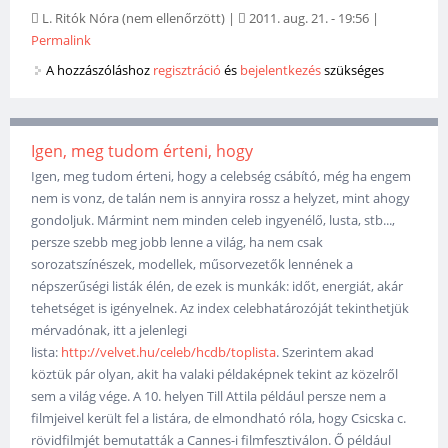
L. Ritók Nóra (nem ellenőrzött)
|
2011. aug. 21. - 19:56
|
Permalink
A hozzászóláshoz
regisztráció
és
bejelentkezés
szükséges
Igen, meg tudom érteni, hogy
Igen, meg tudom érteni, hogy a celebség csábító, még ha engem
nem is vonz, de talán nem is annyira rossz a helyzet, mint ahogy
gondoljuk. Mármint nem minden celeb ingyenélő, lusta, stb...,
persze szebb meg jobb lenne a világ, ha nem csak
sorozatszínészek, modellek, műsorvezetők lennének a
népszerűségi listák élén, de ezek is munkák: időt, energiát, akár
tehetséget is igényelnek. Az index celebhatározóját tekinthetjük
mérvadónak, itt a jelenlegi
lista:
http://velvet.hu/celeb/hcdb/toplista
. Szerintem akad
köztük pár olyan, akit ha valaki példaképnek tekint az közelről
sem a világ vége. A 10. helyen Till Attila például persze nem a
filmjeivel került fel a listára, de elmondható róla, hogy Csicska c.
rövidfilmjét bemutatták a Cannes-i filmfesztiválon. Ő például