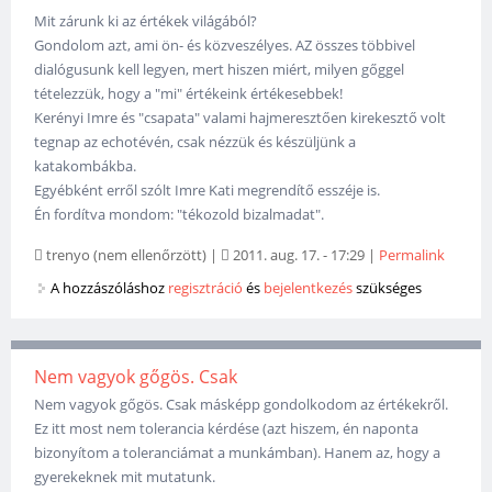
Mit zárunk ki az értékek világából?
Gondolom azt, ami ön- és közveszélyes. AZ összes többivel
dialógusunk kell legyen, mert hiszen miért, milyen gőggel
tételezzük, hogy a "mi" értékeink értékesebbek!
Kerényi Imre és "csapata" valami hajmeresztően kirekesztő volt
tegnap az echotévén, csak nézzük és készüljünk a
katakombákba.
Egyébként erről szólt Imre Kati megrendítő esszéje is.
Én fordítva mondom: "tékozold bizalmadat".
trenyo (nem ellenőrzött)
|
2011. aug. 17. - 17:29
|
Permalink
A hozzászóláshoz
regisztráció
és
bejelentkezés
szükséges
Nem vagyok gőgös. Csak
Nem vagyok gőgös. Csak másképp gondolkodom az értékekről.
Ez itt most nem tolerancia kérdése (azt hiszem, én naponta
bizonyítom a toleranciámat a munkámban). Hanem az, hogy a
gyerekeknek mit mutatunk.