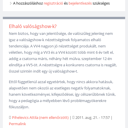
A hozzászóláshoz
regisztráció
és
bejelentkezés
szükséges
Elhaló valóságshow-k?
Nem biztos, hogy van jelentősége, de valószűleg jelenleg nem
igaz a valóságshow-k nézettségének folyamatos elhaló
tendenciája. A VV4 nagyon jó nézettséget produkált, nem
véletlen, hogy míg a VV3 és a VV4 között több mint 6 év telt el,
addig a csatorna máris, néhány hét múlva, szeptember 12-én
elindítja a VV5-öt. A nézettségre a konkurens csatorna is reagált,
ősszel szintén indít egy új valóságshow-t.
Ettől függetlenül azzal egyetértek, hogy nincs akkora hatásuk,
alapvetően nem okozói az esetleges negatív folyamatoknak,
hanem következményei, kifejeződései, így célszerűbbnek tűnik,
hogy a pedagógia a mélyebben lévő problémagyökerekre
fókuszáljon.
Pihelevics Attila (nem ellenőrzött)
|
2011. aug. 21. - 17:57
|
Permalink