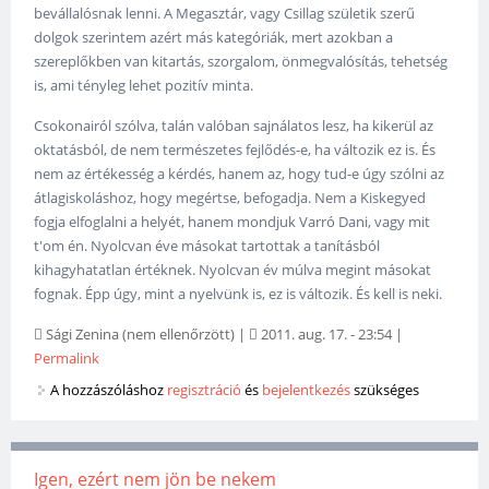
bevállalósnak lenni. A Megasztár, vagy Csillag születik szerű
dolgok szerintem azért más kategóriák, mert azokban a
szereplőkben van kitartás, szorgalom, önmegvalósítás, tehetség
is, ami tényleg lehet pozitív minta.
Csokonairól szólva, talán valóban sajnálatos lesz, ha kikerül az
oktatásból, de nem természetes fejlődés-e, ha változik ez is. És
nem az értékesség a kérdés, hanem az, hogy tud-e úgy szólni az
átlagiskoláshoz, hogy megértse, befogadja. Nem a Kiskegyed
fogja elfoglalni a helyét, hanem mondjuk Varró Dani, vagy mit
t'om én. Nyolcvan éve másokat tartottak a tanításból
kihagyhatatlan értéknek. Nyolcvan év múlva megint másokat
fognak. Épp úgy, mint a nyelvünk is, ez is változik. És kell is neki.
Sági Zenina (nem ellenőrzött)
|
2011. aug. 17. - 23:54
|
Permalink
A hozzászóláshoz
regisztráció
és
bejelentkezés
szükséges
Igen, ezért nem jön be nekem