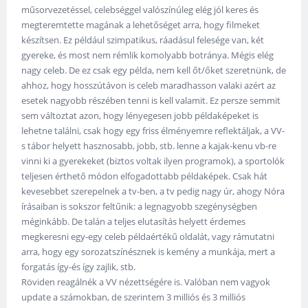
műsorvezetéssel, celebséggel valószínúleg elég jól keres és
megteremtette magának a lehetőséget arra, hogy filmeket
készítsen. Ez például szimpatikus, ráadásul felesége van, két
gyereke, és most nem rémlik komolyabb botránya. Mégis elég
nagy celeb. De ez csak egy példa, nem kell őt/őket szeretnünk, de
ahhoz, hogy hosszútávon is celeb maradhasson valaki azért az
esetek nagyobb részében tenni is kell valamit. Ez persze semmit
sem változtat azon, hogy lényegesen jobb példaképeket is
lehetne találni, csak hogy egy friss élményemre reflektáljak, a VV-
s tábor helyett hasznosabb, jobb, stb. lenne a kajak-kenu vb-re
vinni ki a gyerekeket (biztos voltak ilyen programok), a sportolók
teljesen érthető módon elfogadottabb példaképek. Csak hát
kevesebbet szerepelnek a tv-ben, a tv pedig nagy úr, ahogy Nóra
írásaiban is sokszor feltűnik: a legnagyobb szegénységben
méginkább. De talán a teljes elutasítás helyett érdemes
megkeresni egy-egy celeb példaértékű oldalát, vagy rámutatni
arra, hogy egy sorozatszínésznek is kemény a munkája, mert a
forgatás így-és így zajlik, stb.
Röviden reagálnék a VV nézettségére is. Valóban nem vagyok
update a számokban, de szerintem 3 milliós és 3 milliós