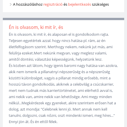
A hozzászóláshoz
regisztráció
és
bejelentkezés
szükséges
Én is olvasom, ki mit ír, és
Én is olvasom, ki mit ír, és alaposan el is gondolkodom rajta.
Teljesen egyetértek azzal. hogy nincs hatása pl. rám, az én
életfelfogásom szerint. Merthogy nekem, nekünk jut más, ami
felülírja ezeket.Mert nekünk megvan, vagy meglesz valami,
amitől döntési, választási képességünk, helyzetünk lesz.
És közben azt látom, hogy igenis baromi nagy hatása van azokra,
akik nem ismerik a pillanatnyi népszerűség és a népszerűség
közötti különbséget, vagyis a pillanat mindig erősebb, mint a
hosszú távon gondolkodás, akiknek a celebvilág a csúcskarrier,
mert nem tudnak más karriertörténetet, ami elérhető avval is,
ami nekik van, amire nekik van lehetősége. Ami megy minden
nélkül...Megkérdezek egy gyereket, akire szerintem erősen hat a
dolog, azt mondja: "Celebnek lenni jó. Mert annak nem kell
tanulni, dolgozni, csak nőzni, oszt mindenki ismeri, meg híres..."
Ennyi jön át. És én ettől félek.