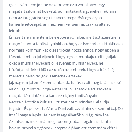
Igen, ezért nem jön be nekem sem ez a vonal. Mert egy
magatartásformát közvetít, ad mintaként a gyerekeknek, ami
nem az integrációt segíti, hanem megerősít egy olyan
karrierlehetőséget, amihez nem kell semmi, csak az általad
leírtak.
Én azért nem mentem bele ebbe a vonalba, mert azt szeretném
megerősíteni a tanítványainkban, hogy az ismeretek birtoklása, a
normális kommunikáció segíti őket hozzá ahhoz, hogy ebben a
társadalomban jól éljenek. Hogy legyen munkájuk, elfogadják
őket a munkahelyeken(jó, legyenek munkahelyek), ne
húzódjanak félre tőlük az utcán az emberek. Hogy a külsőség
mellett a belső dolgok is lehetnek értékek.
Jaj, nagyon jól emlékszem, micsoda hatása volt még talán az első
való világ műsora...hogy vették fel pillanatok alatt azokat a
magatartásmintákat a kamasz cigány tanítványaim.
Persze, változik a kultúra. Ezt szerintem mindenki el tudja
fogadni. És persze, ha Varró Dani vált, azzal nincs is semmi baj. De
itt túl nagy a lépés...és nem is egy élhetőbb világ irányába.
Azt hiszem, most már meg tudom jobban fogalmazni, mi a
bajom: szóval a cigányok integrációjában azt szeretném elérni,