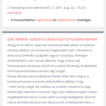
Trencsenyi (nem ellenőrzött)
|
2011. aug. 22. - 21:25
|
Permalink
A hozzászóláshoz
regisztráció
és
bejelentkezés
szükséges
szét kellene szálazni a diskurzus fontosabb elemeit
Ahogyan én látom, alaposan összekeveredik ebben a topikban
néhány valóban arra érdemes megbeszélni való, miközben a
diskurzust beindító újságcikk nagyon soványka. Nemigen
értelmezhető, mert annak ellenére, hogy szinte csak
hívószavakat tartalmaz a KISZ-től a Valódi Élményig, értékelhető
információval értelemszerűen alig szolgál.
Ennek ellenére persze alkalmas felütés lehet akár még ez a
bulvárszösszenet is annak a kibeszélésre például, hogy
- miért tartja magát oly stabilan az a tévhit, miszerint a nagy
nézettségű televíziós műsorok vagy más médiaszövegek hatása
megállapítható lenne, hiszen ettől a sokáig dédelgetett álomról
már jó évtizede látványosan elbúcsúzott a médiatudomány; s