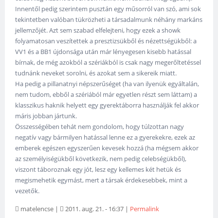
Innentől pedig szerintem pusztán egy műsorról van szó, ami sok
tekintetben valóban tükrözheti a társadalmunk néhány markáns
jellemzőjét. Azt sem szabad elfelejteni, hogy ezek a showk
folyamatosan veszítettek a presztizsükből és nézettségükből: a
VV1 és a BB1 újdonsága után már lényegesen kisebb hatással
bírnak, de még azokból a szériákból is csak nagy megerőltetéssel
tudnánk neveket sorolni, és azokat sem a sikereik miatt.
Ha pedig a pillanatnyi népszerűséget (ha van ilyenük egyáltalán,
nem tudom, ebből a szériából már egyetlen részt sem láttam) a
klasszikus haknik helyett egy gyerektáborra használják fel akkor
máris jobban jártunk.
Összességében tehát nem gondolom, hogy túlzottan nagy
negatív vagy bármilyen hatással lenne ez a gyerekekre, ezek az
emberek egészen egyszerűen kevesek hozzá (ha mégsem akkor
az személyiségükből következik, nem pedig celebségükből),
viszont táboroznak egy jót, lesz egy kellemes két hetük és
megismehetik egymást, mert a társak érdekesebbek, mint a
vezetők.
matelencse
|
2011. aug. 21. - 16:37
|
Permalink