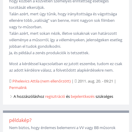
hogy közben a közvetlen személyes érintettség esetleges
torzítását elkerüljük.
Talán azért, mert úgy tűnik, hogy irányítottsága és vágottsága
ellenére több „valóság” van benne, mint nagyon sok filmben
vagy tv-műsorban.
Talán azért, mert sokan nézik, illetve sokaknak van határozott
véleménye a műsorról, így a véleményeken, jelenségeken esetleg
jobban el tudok gondolkodni.
Ja, és például a zenés produkciók is tetszettek.
Most a kérdéssel kapcsolatban ez jutott eszembe, tudom ez csak
az adott kérdésre válasz, a fölvetődött alapkérdésekre nem.
Pihelevics Attila (nem ellenőrzött)
|
2011. aug. 20. - 09:21
|
Permalink
A hozzászóláshoz
regisztráció
és
bejelentkezés
szükséges
példakép?
Nem biztos, hogy érdemes belemenni a VV vagy BB műsorok