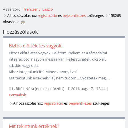
A szerzőről:
Trencsényi László
A hozzászóláshoz
regisztráció
és
bejelentkezés
szükséges
158263
olvasás
Hozzászólások
Biztos előítéletes vagyok.
Biztos előítéletes vagyok. Belátom. Nekem ez a társadalmi
integrációtól nagyon messze van. Fejlesztő játék, olcsó ár,
stb..ide-vagy oda.
Kihez integrálunk itt? Mihez viszonyítva?
Mit tekintünk értéknek? Jaj, nem tudom....Győzzetek meg.....
L. Ritók Nóra (nem ellenőrzött)
|
2011. aug. 17. - 13:44
|
Permalink
A hozzászóláshoz
regisztráció
és
bejelentkezés
szükséges
Mit tekintünk értéknek?