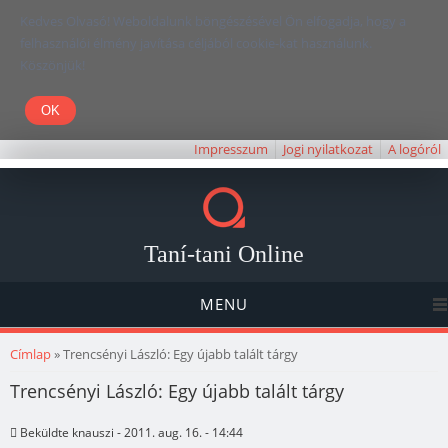
Kedves Olvasó! Weboldalunk böngészésével Ön elfogadja, hogy a
felhasználói élmény javítása céljából cookie-kat használunk.
Köszönjük!
Impresszum
Jogi nyilatkozat
A logóról
Taní-tani Online
MENU
Jelenlegi hely
Címlap
» Trencsényi László: Egy újabb talált tárgy
Trencsényi László: Egy újabb talált tárgy
Beküldte
knauszi
- 2011. aug. 16. - 14:44