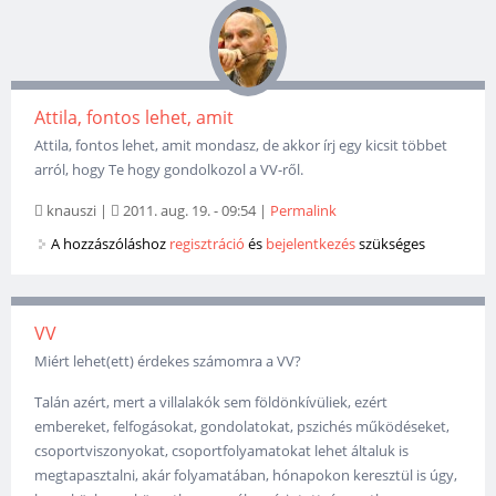
Attila, fontos lehet, amit
Attila, fontos lehet, amit mondasz, de akkor írj egy kicsit többet
arról, hogy Te hogy gondolkozol a VV-ről.
knauszi
|
2011. aug. 19. - 09:54
|
Permalink
A hozzászóláshoz
regisztráció
és
bejelentkezés
szükséges
VV
Miért lehet(ett) érdekes számomra a VV?
Talán azért, mert a villalakók sem földönkívüliek, ezért
embereket, felfogásokat, gondolatokat, pszichés működéseket,
csoportviszonyokat, csoportfolyamatokat lehet általuk is
megtapasztalni, akár folyamatában, hónapokon keresztül is úgy,