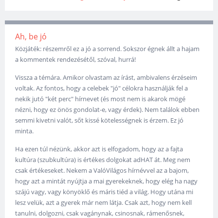
Ah, be jó
Közjáték: részemről ez a jó a sorrend. Sokszor égnek állt a hajam
a kommentek rendezésétől, szóval, hurrá!
Vissza a témára. Amikor olvastam az írást, ambivalens érzéseim
voltak. Az fontos, hogy a celebek "jó" célokra használják fel a
nekik jutó "két perc" hírnevet (és most nem is akarok mögé
nézni, hogy ez önös gondolat-e, vagy érdek). Nem találok ebben
semmi kivetni valót, sőt kissé kötelességnek is érzem. Ez jó
minta.
Ha ezen túl nézünk, akkor azt is elfogadom, hogy az a fajta
kultúra (szubkultúra) is értékes dolgokat adHAT át. Meg nem
csak értékeseket. Nekem a ValóVilágos hírnévvel az a bajom,
hogy azt a mintát nyújtja a mai gyerekeknek, hogy elég ha nagy
szájú vagy, vagy könyöklő és máris tiéd a világ. Hogy utána mi
lesz velük, azt a gyerek már nem látja. Csak azt, hogy nem kell
tanulni, dolgozni, csak vagánynak, csinosnak, rámenősnek,