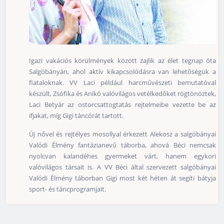
Igazi vakációs körülmények között zajlik az élet tegnap óta
Salgóbányán, ahol aktív kikapcsolódásra van lehetőségük a
fiataloknak. VV Laci például harcművészeti bemutatóval
készült, Zsófika és Anikó valóvilágos vetélkedőket rögtönöztek,
Laci Betyár az ostorcsattogtatás rejtelmeibe vezette be az
ifjakat, míg Gigi táncórát tartott.
Új nővel és rejtélyes mosollyal érkezett Alekosz a salgóbányai
Valódi Élmény fantázianevű táborba, ahová Béci nemcsak
nyolcvan kalandéhes gyermeket várt, hanem egykori
valóvilágos társait is. A VV Béci által szervezett salgóbányai
Valódi Élmény táborban Gigi most két héten át segíti bátyja
sport- és táncprogramjait.