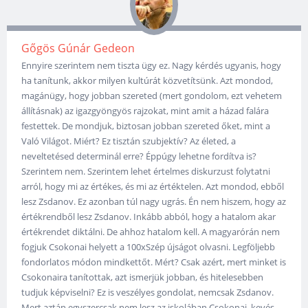
Gőgös Gúnár Gedeon
Ennyire szerintem nem tiszta ügy ez. Nagy kérdés ugyanis, hogy
ha tanítunk, akkor milyen kultúrát közvetítsünk. Azt mondod,
magánügy, hogy jobban szereted (mert gondolom, ezt vehetem
állításnak) az igazgyöngyös rajzokat, mint amit a házad falára
festettek. De mondjuk, biztosan jobban szereted őket, mint a
Való Világot. Miért? Ez tisztán szubjektív? Az életed, a
neveltetésed determinál erre? Éppúgy lehetne fordítva is?
Szerintem nem. Szerintem lehet értelmes diskurzust folytatni
arról, hogy mi az értékes, és mi az értéktelen. Azt mondod, ebből
lesz Zsdanov. Ez azonban túl nagy ugrás. Én nem hiszem, hogy az
értékrendből lesz Zsdanov. Inkább abból, hogy a hatalom akar
értékrendet diktálni. De ahhoz hatalom kell. A magyarórán nem
fogjuk Csokonai helyett a 100xSzép újságot olvasni. Legföljebb
fondorlatos módon mindkettőt. Mért? Csak azért, mert minket is
Csokonaira tanítottak, azt ismerjük jobban, és hitelesebben
tudjuk képviselni? Ez is veszélyes gondolat, nemcsak Zsdanov.
Mert aztán egyszercsak nem lesz az iskolában Csokonai, kevés