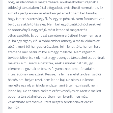
hogy az identitásuk megtartásával alkalmazkodni tudjanak a
többségi társadalom által elfogadott, elviselhető normákhoz. Ez
a minta pedig ennek az ellenkezőjét erősíti: nem kell tanulni,
hogy ismert, sikeres legyél, és legyen pénzed. Nem fontos mi van
belül, az ajakfeltöltés elég. Nem kell együttműködnöd senkivel,
az öntörvényű, nagyszájú, mást letaposó magatartás
célravezetőbb. És pont azt szeretném erősíteni, hogy nem az a
jó, ha egy cigány elől a többi ember átmegy a másik oldalra az
utcán, mert túl hangos, erőszakos, félni lehet tőle, hanem ha a
szemébe mer nézni, mikor elmegy mellette...Nem ragozom
tovább. Mivel (sok ok miatt) egy bizonyos társadalmi csoportnak
ma ezek a műsorok a nézettek, ezek a minták hatnak, így
ellenére dolgoznak az összes folyamatnak, amit társadalmi
integrációnak nevezünk. Persze, ha lenne mellette olyan szülői
háttér, ami helyre teszi, nem lenne baj. De nincs. Ha lenne
mellette egy olyan iskolarendszer, ami értelmezni segít, nem
lenne baj. De ez sincs. Nekem ezért veszélyes ez. Mert e mellett
ebben a társadalmi csoportban nem jelenik meg más,
választható alternatíva. Ezért negatív tendenciákat erősít
bennük.