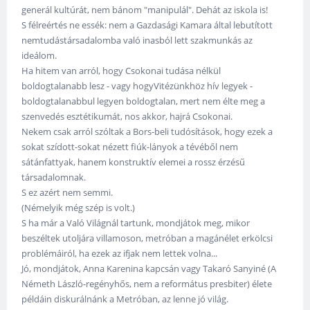
generál kultúrát, nem bánom "manipulál". Dehát az iskola is!
S félreértés ne essék: nem a Gazdasági Kamara által lebutított
nemtudástársadalomba való inasból lett szakmunkás az
ideálom.
Ha hitem van arról, hogy Csokonai tudása nélkül
boldogtalanabb lesz - vagy hogyVitézünkhöz hív legyek -
boldogtalanabbul legyen boldogtalan, mert nem élte meg a
szenvedés esztétikumát, nos akkor, hajrá Csokonai.
Nekem csak arról szóltak a Bors-beli tudósítások, hogy ezek a
sokat szídott-sokat nézett fiúk-lányok a tévéből nem
sátánfattyak, hanem konstruktív elemei a rossz érzésű
társadalomnak.
S ez azért nem semmi.
(Némelyik még szép is volt.)
S ha már a Való Világnál tartunk, mondjátok meg, mikor
beszéltek utoljára villamoson, metróban a magánélet erkölcsi
problémáiról, ha ezek az ifjak nem lettek volna...
Jó, mondjátok, Anna Karenina kapcsán vagy Takaró Sanyiné (A
Németh László-regényhős, nem a református presbiter) élete
példáin diskurálnánk a Metróban, az lenne jó világ.