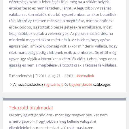
nézettség között is lehet ég és föld, még ha a reklámhelyek
értékesítését ez nem feltétlenül érinti. A legutóbbi VV szériát
valóban sokan nézték, de a környezetemben, amikor beszéltek
róla, látszólag teljesen más volt a megítélése, mint az elsőnek:
érdeklődőbb, izgatottabb beszélgetésekre emlékszem, most
lesajnálóbbak voltak a vélemények. Az persze más kérdés, ha
mindenki megveti akkor miért nézik. Az is lehet, hogy egész
egyszerűen, amikor újdonság volt akkor mindenki vállalta, hogy
nézi, manapság pedig cikibbnek érzik az emberek. De ettől még
ugyanúgy rágják a körmüket a készülék előtt. Lehet, hogy ez az
igazság és nem a megítélése változott csak a tetszés felvállalása.
matelencse
|
2011. aug. 21. - 23:03
|
Permalink
A hozzászóláshoz
regisztráció
és
bejelentkezés
szükséges
Tekozold bizalmadat
EN tenyleg azt gondolom - most egy magyar betuket nem
ismero geprol -, hogy jobban meg kellene valogatni
ellenfeleinket, s megerteni azt, aki csak mast uzen