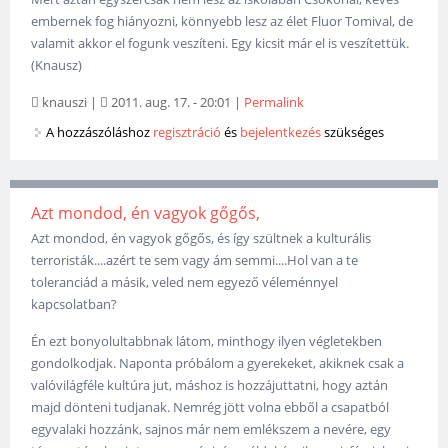
embernek fog hiányozni, könnyebb lesz az élet Fluor Tomival, de
valamit akkor el fogunk veszíteni. Egy kicsit már el is veszítettük.
(Knausz)
knauszi
|
2011. aug. 17. - 20:01
|
Permalink
A hozzászóláshoz
regisztráció
és
bejelentkezés
szükséges
Azt mondod, én vagyok gőgős,
Azt mondod, én vagyok gőgős, és így szültnek a kulturális
terroristák....azért te sem vagy ám semmi....Hol van a te
toleranciád a másik, veled nem egyező véleménnyel
kapcsolatban?
Én ezt bonyolultabbnak látom, minthogy ilyen végletekben
gondolkodjak. Naponta próbálom a gyerekeket, akiknek csak a
valóvilágféle kultúra jut, máshoz is hozzájuttatni, hogy aztán
majd dönteni tudjanak. Nemrég jött volna ebből a csapatból
egyvalaki hozzánk, sajnos már nem emlékszem a nevére, egy