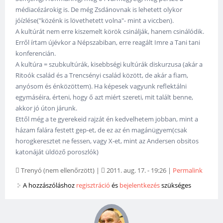
médiacézárokig is. De még Zsdánovnak is lehetett olykor
jóízlése("közénk is lövethetett volna"- mint a viccben).
A kultúrát nem erre kiszemelt körök csinálják, hanem csinálódik.
Erről írtam újévkor a Népszabiban, erre reagált Imre a Tani tani
konferencián.
A kultúra = szubkultúrák, kisebbségi kultúrák diskurzusa (akár a
Ritoók család és a Trencsényi család között, de akár a fiam,
anyósom és énközöttem). Ha képesek vagyunk reflektálni
egymáséira, érteni, hogy ő azt miért szereti, mit talált benne,
akkor jó úton járunk.
Ettől még a te gyerekeid rajzát én kedvelhetem jobban, mint a
házam falára festett gep-et, de ez az én magánügyem(csak
horogkeresztet ne fessen, vagy X-et, mint az Andersen obsitos
katonáját üldöző poroszlók)
Trenyó (nem ellenőrzött)
|
2011. aug. 17. - 19:26
|
Permalink
A hozzászóláshoz
regisztráció
és
bejelentkezés
szükséges