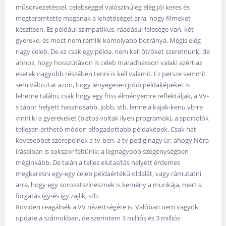
műsorvezetéssel, celebséggel valószínúleg elég jól keres és
megteremtette magának a lehetőséget arra, hogy filmeket
készítsen. Ez például szimpatikus, ráadásul felesége van, két
gyereke, és most nem rémlik komolyabb botránya. Mégis elég
nagy celeb. De ez csak egy példa, nem kell őt/őket szeretnünk, de
ahhoz, hogy hosszútávon is celeb maradhasson valaki azért az
esetek nagyobb részében tenni is kell valamit. Ez persze semmit
sem változtat azon, hogy lényegesen jobb példaképeket is
lehetne találni, csak hogy egy friss élményemre reflektáljak, a VV-
s tábor helyett hasznosabb, jobb, stb. lenne a kajak-kenu vb-re
vinni ki a gyerekeket (biztos voltak ilyen programok), a sportolók
teljesen érthető módon elfogadottabb példaképek. Csak hát
kevesebbet szerepelnek a tv-ben, a tv pedig nagy úr, ahogy Nóra
írásaiban is sokszor feltűnik: a legnagyobb szegénységben
méginkább. De talán a teljes elutasítás helyett érdemes
megkeresni egy-egy celeb példaértékű oldalát, vagy rámutatni
arra, hogy egy sorozatszínésznek is kemény a munkája, mert a
forgatás így-és így zajlik, stb.
Röviden reagálnék a VV nézettségére is. Valóban nem vagyok
update a számokban, de szerintem 3 milliós és 3 milliós