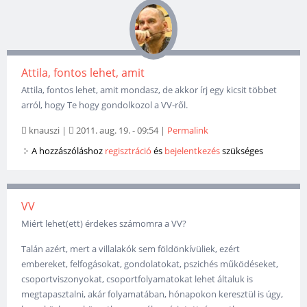
Attila, fontos lehet, amit
Attila, fontos lehet, amit mondasz, de akkor írj egy kicsit többet
arról, hogy Te hogy gondolkozol a VV-ről.
knauszi
|
2011. aug. 19. - 09:54
|
Permalink
A hozzászóláshoz
regisztráció
és
bejelentkezés
szükséges
VV
Miért lehet(ett) érdekes számomra a VV?
Talán azért, mert a villalakók sem földönkívüliek, ezért
embereket, felfogásokat, gondolatokat, pszichés működéseket,
csoportviszonyokat, csoportfolyamatokat lehet általuk is
megtapasztalni, akár folyamatában, hónapokon keresztül is úgy,