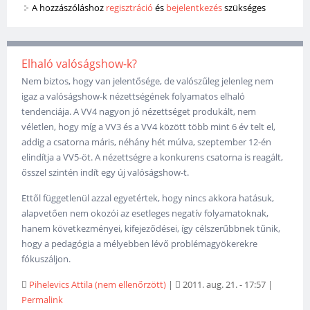
A hozzászóláshoz
regisztráció
és
bejelentkezés
szükséges
Elhaló valóságshow-k?
Nem biztos, hogy van jelentősége, de valószűleg jelenleg nem
igaz a valóságshow-k nézettségének folyamatos elhaló
tendenciája. A VV4 nagyon jó nézettséget produkált, nem
véletlen, hogy míg a VV3 és a VV4 között több mint 6 év telt el,
addig a csatorna máris, néhány hét múlva, szeptember 12-én
elindítja a VV5-öt. A nézettségre a konkurens csatorna is reagált,
ősszel szintén indít egy új valóságshow-t.
Ettől függetlenül azzal egyetértek, hogy nincs akkora hatásuk,
alapvetően nem okozói az esetleges negatív folyamatoknak,
hanem következményei, kifejeződései, így célszerűbbnek tűnik,
hogy a pedagógia a mélyebben lévő problémagyökerekre
fókuszáljon.
Pihelevics Attila (nem ellenőrzött)
|
2011. aug. 21. - 17:57
|
Permalink