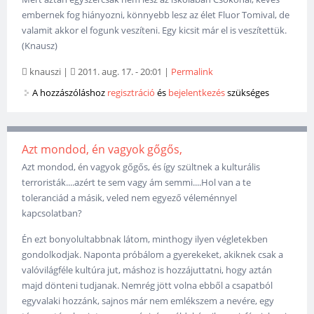
embernek fog hiányozni, könnyebb lesz az élet Fluor Tomival, de
valamit akkor el fogunk veszíteni. Egy kicsit már el is veszítettük.
(Knausz)
knauszi
|
2011. aug. 17. - 20:01
|
Permalink
A hozzászóláshoz
regisztráció
és
bejelentkezés
szükséges
Azt mondod, én vagyok gőgős,
Azt mondod, én vagyok gőgős, és így szültnek a kulturális
terroristák....azért te sem vagy ám semmi....Hol van a te
toleranciád a másik, veled nem egyező véleménnyel
kapcsolatban?
Én ezt bonyolultabbnak látom, minthogy ilyen végletekben
gondolkodjak. Naponta próbálom a gyerekeket, akiknek csak a
valóvilágféle kultúra jut, máshoz is hozzájuttatni, hogy aztán
majd dönteni tudjanak. Nemrég jött volna ebből a csapatból
egyvalaki hozzánk, sajnos már nem emlékszem a nevére, egy