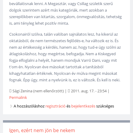
bevállalósnak lenni. A Megasztár, vagy Csillag születik szerű
dolgok szerintem azért más kategóriák, mert azokban a
szereplőkben van kitartás, szorgalom, önmegvalósítás, tehetség
is, ami tényleg lehet pozitív minta.
Csokonairól szólva, talán valóban sajnálatos lesz, ha kikerül az
oktatásból, de nem természetes fejlődés-e, ha változik ez is. És
nem az értékesség a kérdés, hanem az, hogy tud-e úgy szólni az
átlagiskoláshoz, hogy megértse, befogadja. Nem a Kiskegyed
fogja elfoglalni a helyét, hanem mondjuk Varró Dani, vagy mit
t'om én. Nyolcvan éve másokat tartottak a tanításból
kihagyhatatlan értéknek. Nyolcvan év múlva megint másokat
fognak. Épp úgy, mint a nyelvünk is, ez is változik. És kell is neki.
Sági Zenina (nem ellenőrzött)
|
2011. aug. 17. - 23:54
|
Permalink
A hozzászóláshoz
regisztráció
és
bejelentkezés
szükséges
Igen, ezért nem jön be nekem