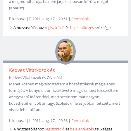
a megmondhatója, ha nem járjuk alaposan körül a dolgot.
(Knausz)
knauszi
|
2011. aug. 17. - 20:51
|
Permalink
A hozzászóláshoz
regisztráció
és
bejelentkezés
szükséges
Kedves Vitatkozók és
Kedves Vitatkozók és Olvasók!
Menet közben megváltoztattam a hozzászólások megjelenési
formáját. A bonyolult ún. szálkövető megjelenítést felcseréltem
az egyszerű időrenddel, mert szerintem már nagyon
követhetetlen volt amúgy. Szóljatok, ha az jobban tetszett, mert
vissza lehet állítani.
knauszi
|
2011. aug. 17. - 20:58
|
Permalink
A hozzászóláshoz
regisztráció
és
bejelentkezés
szükséges