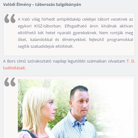
Valódi Élmény – táborozás Salgóbányán
A Való világ hírhedt antipéldakép celebjei tábort vezetnek az
egykori KISZ-táborban. Elfogadható áron kínálnak aktívan
eltölthető két hetet nyaraló gyerekeknek. Nem rontják meg
őket, kalandokkal és élményekkel, fejlesztő programokkal
segítik szabadidejük eltöltését.
A Bors című szórakoztató napilap legutóbbi számaiban olvastam
T. D.
tudósításait
.