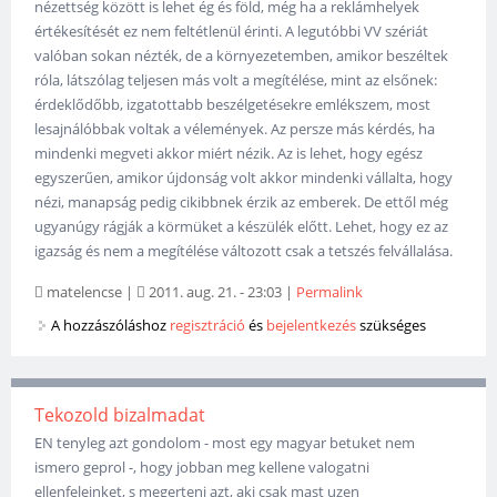
nézettség között is lehet ég és föld, még ha a reklámhelyek
értékesítését ez nem feltétlenül érinti. A legutóbbi VV szériát
valóban sokan nézték, de a környezetemben, amikor beszéltek
róla, látszólag teljesen más volt a megítélése, mint az elsőnek:
érdeklődőbb, izgatottabb beszélgetésekre emlékszem, most
lesajnálóbbak voltak a vélemények. Az persze más kérdés, ha
mindenki megveti akkor miért nézik. Az is lehet, hogy egész
egyszerűen, amikor újdonság volt akkor mindenki vállalta, hogy
nézi, manapság pedig cikibbnek érzik az emberek. De ettől még
ugyanúgy rágják a körmüket a készülék előtt. Lehet, hogy ez az
igazság és nem a megítélése változott csak a tetszés felvállalása.
matelencse
|
2011. aug. 21. - 23:03
|
Permalink
A hozzászóláshoz
regisztráció
és
bejelentkezés
szükséges
Tekozold bizalmadat
EN tenyleg azt gondolom - most egy magyar betuket nem
ismero geprol -, hogy jobban meg kellene valogatni
ellenfeleinket, s megerteni azt, aki csak mast uzen