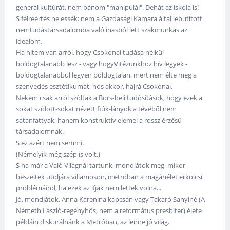
generál kultúrát, nem bánom "manipulál". Dehát az iskola is!
S félreértés ne essék: nem a Gazdasági Kamara által lebutított
nemtudástársadalomba való inasból lett szakmunkás az
ideálom.
Ha hitem van arról, hogy Csokonai tudása nélkül
boldogtalanabb lesz - vagy hogyVitézünkhöz hív legyek -
boldogtalanabbul legyen boldogtalan, mert nem élte meg a
szenvedés esztétikumát, nos akkor, hajrá Csokonai.
Nekem csak arról szóltak a Bors-beli tudósítások, hogy ezek a
sokat szídott-sokat nézett fiúk-lányok a tévéből nem
sátánfattyak, hanem konstruktív elemei a rossz érzésű
társadalomnak.
S ez azért nem semmi.
(Némelyik még szép is volt.)
S ha már a Való Világnál tartunk, mondjátok meg, mikor
beszéltek utoljára villamoson, metróban a magánélet erkölcsi
problémáiról, ha ezek az ifjak nem lettek volna...
Jó, mondjátok, Anna Karenina kapcsán vagy Takaró Sanyiné (A
Németh László-regényhős, nem a református presbiter) élete
példáin diskurálnánk a Metróban, az lenne jó világ.