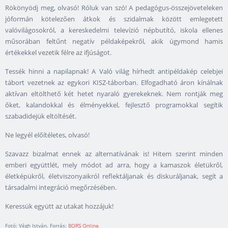
Rökönyödj meg, olvasó! Róluk van szó! A pedagógus-összejöveteleken
jóformán kötelezően átkok és szidalmak között emlegetett
valóvilágosokról, a kereskedelmi televízió népbutító, iskola ellenes
műsorában feltűnt negatív példaképekről, akik úgymond hamis
értékekkel vezetik félre az ifjúságot.
Tessék hinni a napilapnak! A Való világ hírhedt antipéldakép celebjei
tábort vezetnek az egykori KISZ-táborban. Elfogadható áron kínálnak
aktívan eltölthető két hetet nyaraló gyerekeknek. Nem rontják meg
őket, kalandokkal és élményekkel, fejlesztő programokkal segítik
szabadidejük eltöltését.
Ne legyél előítéletes, olvasó!
Szavazz bizalmat ennek az alternatívának is! Hitem szerint minden
emberi együttlét, mely módot ad arra, hogy a kamaszok életükről,
életképükről, életviszonyaikról reflektáljanak és diskuráljanak, segít a
társadalmi integráció megőrzésében.
Keressük együtt az utakat hozzájuk!
Fotó: Végh István. Forrás:
BORS Online