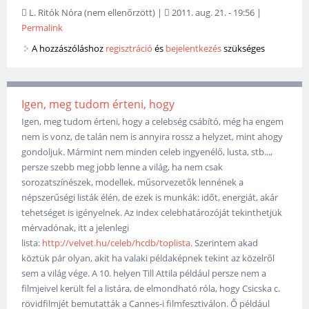
L. Ritók Nóra (nem ellenőrzött)
|
2011. aug. 21. - 19:56
|
Permalink
A hozzászóláshoz
regisztráció
és
bejelentkezés
szükséges
Igen, meg tudom érteni, hogy
Igen, meg tudom érteni, hogy a celebség csábító, még ha engem
nem is vonz, de talán nem is annyira rossz a helyzet, mint ahogy
gondoljuk. Mármint nem minden celeb ingyenélő, lusta, stb...,
persze szebb meg jobb lenne a világ, ha nem csak
sorozatszínészek, modellek, műsorvezetők lennének a
népszerűségi listák élén, de ezek is munkák: időt, energiát, akár
tehetséget is igényelnek. Az index celebhatározóját tekinthetjük
mérvadónak, itt a jelenlegi
lista:
http://velvet.hu/celeb/hcdb/toplista
. Szerintem akad
köztük pár olyan, akit ha valaki példaképnek tekint az közelről
sem a világ vége. A 10. helyen Till Attila például persze nem a
filmjeivel került fel a listára, de elmondható róla, hogy Csicska c.
rövidfilmjét bemutatták a Cannes-i filmfesztiválon. Ő például