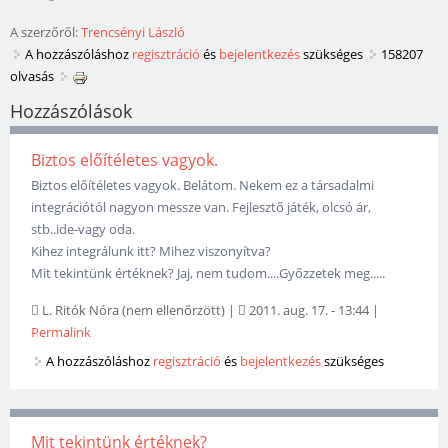
A szerzőről:
Trencsényi László
A hozzászóláshoz
regisztráció
és
bejelentkezés
szükséges
158207
olvasás
Hozzászólások
Biztos előítéletes vagyok.
Biztos előítéletes vagyok. Belátom. Nekem ez a társadalmi
integrációtól nagyon messze van. Fejlesztő játék, olcsó ár,
stb..ide-vagy oda.
Kihez integrálunk itt? Mihez viszonyítva?
Mit tekintünk értéknek? Jaj, nem tudom....Győzzetek meg.....
L. Ritók Nóra (nem ellenőrzött)
|
2011. aug. 17. - 13:44
|
Permalink
A hozzászóláshoz
regisztráció
és
bejelentkezés
szükséges
Mit tekintünk értéknek?