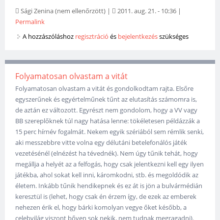
Sági Zenina (nem ellenőrzött)
|
2011. aug. 21. - 10:36
|
Permalink
A hozzászóláshoz
regisztráció
és
bejelentkezés
szükséges
Folyamatosan olvastam a vitát
Folyamatosan olvastam a vitát és gondolkodtam rajta. Elsőre
egyszerűnek és egyértelműnek tűnt az elutasítás számomra is,
de aztán ez változott. Egyrészt nem gondolom, hogy a VV vagy
BB szereplőknek túl nagy hatása lenne: tökéletesen példázzák a
15 perc hírnév fogalmát. Nekem egyik szériából sem rémlik senki,
aki messzebbre vitte volna egy délutáni betelefonálós játék
vezetésénél (elnézést ha tévednék). Nem úgy tűnik tehát, hogy
megállja a helyét az a felfogás, hogy csak jelentkezni kell egy ilyen
játékba, ahol sokat kell inni, káromkodni, stb. és megoldódik az
életem. Inkább tűnik hendikepnek és ez át is jön a bulvármédián
keresztül is (lehet, hogy csak én érzem így, de ezek az emberek
nehezen érik el, hogy bárki komolyan vegye őket később, a
celebvilág viszont bőven sok nekik, nem tudnak megragadni).