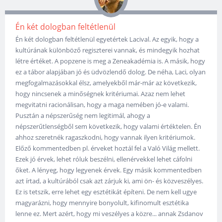
Én két dologban feltétlenül
Én két dologban feltétlenül egyetértek Lacival. Az egyik, hogy a
kultúrának különböző regiszterei vannak, és mindegyik hozhat
létre értéket. A popzene is meg a Zeneakadémia is. A másik, hogy
ez a tábor alapjában jó és üdvözlendő dolog. De néha, Laci, olyan
megfogalmazásokkal élsz, amelyekből már-már az következik,
hogy nincsenek a minőségnek kritériumai. Azaz nem lehet
megvitatni racionálisan, hogy a maga nemében jó-e valami.
Pusztán a népszerűség nem legitimál, ahogy a
népszerűtlenségből sem következik, hogy valami értéktelen. Én
ahhoz szeretnék ragaszkodni, hogy vannak ilyen kritériumok.
Előző kommentedben pl. érveket hoztál fel a Való Világ mellett.
Ezek jó érvek, lehet róluk beszélni, ellenérvekkel lehet cáfolni
őket. A lényeg, hogy legyenek érvek. Egy másik kommentedben
azt írtad, a kultúrából csak azt zárjuk ki, ami ön- és közveszélyes.
Ez is tetszik, erre lehet egy esztétikát építeni. De nem kell ugye
magyarázni, hogy mennyire bonyolult, kifinomult esztétika
lenne ez. Mert azért, hogy mi veszélyes a közre... annak Zsdanov