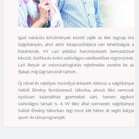
Igazi vakációs körülmények között zajlik az élet tegnap óta
Salgóbányán, ahol aktív kikapcsolódásra van lehetőségük a
fiataloknak. VV Laci például harcművészeti bemutatóval
készült, Zsófika és Anikó valóvilágos vetélkedőket rögtönöztek,
Laci Betyár az ostorcsattogtatás rejtelmeibe vezette be az
ifjakat, míg Gigi táncórát tartott.
Új nővel és rejtélyes mosollyal érkezett Alekosz a salgóbányai
Valódi Élmény fantázianevű táborba, ahová Béci nemcsak
nyolcvan kalandéhes gyermeket várt, hanem egykori
valóvilágos társait is. A VV Béci által szervezett salgóbányai
Valódi Élmény táborban Gigi most két héten át segíti bátyja
sport- és táncprogramjait.