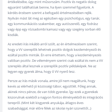
értékelésébe, úgy mint műsorszám. Pozitív és negatív dolog
egyaránt találhatóak benne, ha ilyen szemmel figyelünk. A
kérdés érzésem szerint a befogadó értelmezésében rejlik.
Nyilván mást lát meg az egészben egy pszichológus, egy tanár,
egy kommunikációs szakember, egy autószerelő, egy fodrász
vagy épp egy rózsadombi kamasz vagy egy szegény sorban élő
kisdiák.
Az eredeti írás inkább arról szólt, az én értelmezésem szerint,
hogy a VV szereplők lehetnek pozitív dolgok kezdeményezői és
ezáltal pozitív minták. Én erre értettem, hogy a kezdeményezés
valóban pozitív. De véleményem szerint csak ezáltal és nem a VV
szereplés által lesznek a szereplők pozitív példaképek. Ne az
legyen egy gyerek álma, hogy ő VV nyerő lesz.
Persze az írás másik vonala, amire jól nem reagáltunk, hogy
kevés az elérhető jó közösségi tábor, együttlét. Főleg annak,
akinek nincs pénze, de van több gyereke. Így ezek a gyerekek
kiszorulnak ezekből a nagyon fontos élményekből és integrációs
terepről. (Mint két kisgyerek anyukája, átlagos éves
szabadsággal, már előre félek az iskolai nyári szünettől...)