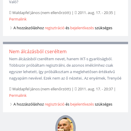
Való?
Waldapfel János (nem ellenőrzött)
|
2011. aug. 17. - 20:35
|
Permalink
A hozzászóláshoz
regisztráció
és
bejelentkezés
szükséges
Nem álcázásból cseréltem
Nem álcázásból cseréltem nevet, hanem IKT-s gyarlóságból.
Többször próbáltam regisztrálni, de azonos imélcímhez csak
egyszer lehetett, így próbálkoztam a meglehetősen értékelvű
nagyapám nevével. Ezek nem az ő nézetei.. Az enyémek, Trenyóé
Waldapfel János (nem ellenőrzött)
|
2011. aug. 17. - 20:37
|
Permalink
A hozzászóláshoz
regisztráció
és
bejelentkezés
szükséges