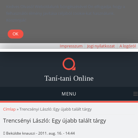
Kedves Olvasó! Weboldalunk böngészésével Ön elfogadja, hogy a
felhasználói élmény javítása céljából cookie-kat használunk.
Köszönjük!
Impresszum
Jogi nyilatkozat
A logóról
Taní-tani Online
MENU
Jelenlegi hely
Címlap
» Trencsényi László: Egy újabb talált tárgy
Trencsényi László: Egy újabb talált tárgy
Beküldte
knauszi
- 2011. aug. 16. - 14:44