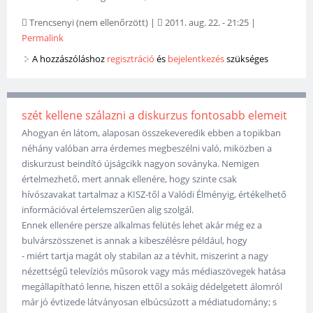
Trencsenyi (nem ellenőrzött)
|
2011. aug. 22. - 21:25
|
Permalink
A hozzászóláshoz
regisztráció
és
bejelentkezés
szükséges
szét kellene szálazni a diskurzus fontosabb elemeit
Ahogyan én látom, alaposan összekeveredik ebben a topikban
néhány valóban arra érdemes megbeszélni való, miközben a
diskurzust beindító újságcikk nagyon soványka. Nemigen
értelmezhető, mert annak ellenére, hogy szinte csak
hívószavakat tartalmaz a KISZ-től a Valódi Élményig, értékelhető
információval értelemszerűen alig szolgál.
Ennek ellenére persze alkalmas felütés lehet akár még ez a
bulvárszösszenet is annak a kibeszélésre például, hogy
- miért tartja magát oly stabilan az a tévhit, miszerint a nagy
nézettségű televíziós műsorok vagy más médiaszövegek hatása
megállapítható lenne, hiszen ettől a sokáig dédelgetett álomról
már jó évtizede látványosan elbúcsúzott a médiatudomány; s