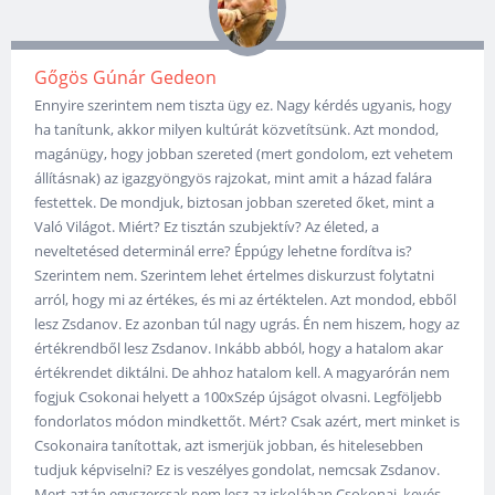
Gőgös Gúnár Gedeon
Ennyire szerintem nem tiszta ügy ez. Nagy kérdés ugyanis, hogy
ha tanítunk, akkor milyen kultúrát közvetítsünk. Azt mondod,
magánügy, hogy jobban szereted (mert gondolom, ezt vehetem
állításnak) az igazgyöngyös rajzokat, mint amit a házad falára
festettek. De mondjuk, biztosan jobban szereted őket, mint a
Való Világot. Miért? Ez tisztán szubjektív? Az életed, a
neveltetésed determinál erre? Éppúgy lehetne fordítva is?
Szerintem nem. Szerintem lehet értelmes diskurzust folytatni
arról, hogy mi az értékes, és mi az értéktelen. Azt mondod, ebből
lesz Zsdanov. Ez azonban túl nagy ugrás. Én nem hiszem, hogy az
értékrendből lesz Zsdanov. Inkább abból, hogy a hatalom akar
értékrendet diktálni. De ahhoz hatalom kell. A magyarórán nem
fogjuk Csokonai helyett a 100xSzép újságot olvasni. Legföljebb
fondorlatos módon mindkettőt. Mért? Csak azért, mert minket is
Csokonaira tanítottak, azt ismerjük jobban, és hitelesebben
tudjuk képviselni? Ez is veszélyes gondolat, nemcsak Zsdanov.
Mert aztán egyszercsak nem lesz az iskolában Csokonai, kevés