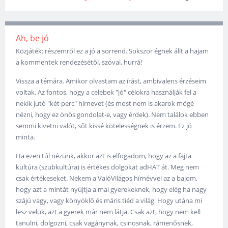
Ah, be jó
Közjáték: részemről ez a jó a sorrend. Sokszor égnek állt a hajam
a kommentek rendezésétől, szóval, hurrá!
Vissza a témára. Amikor olvastam az írást, ambivalens érzéseim
voltak. Az fontos, hogy a celebek "jó" célokra használják fel a
nekik jutó "két perc" hírnevet (és most nem is akarok mögé
nézni, hogy ez önös gondolat-e, vagy érdek). Nem találok ebben
semmi kivetni valót, sőt kissé kötelességnek is érzem. Ez jó
minta.
Ha ezen túl nézünk, akkor azt is elfogadom, hogy az a fajta
kultúra (szubkultúra) is értékes dolgokat adHAT át. Meg nem
csak értékeseket. Nekem a ValóVilágos hírnévvel az a bajom,
hogy azt a mintát nyújtja a mai gyerekeknek, hogy elég ha nagy
szájú vagy, vagy könyöklő és máris tiéd a világ. Hogy utána mi
lesz velük, azt a gyerek már nem látja. Csak azt, hogy nem kell
tanulni, dolgozni, csak vagánynak, csinosnak, rámenősnek,