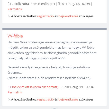
L. Ritók Nóra (nem ellenőrzött)
|
2011. aug. 18. - 07:59
|
Permalink
A hozzászóláshoz
regisztráció
és
bejelentkezés
szükséges
VV-fóbia
Ha nem Nóra hitelessége lenne a pedagógusok véleménye
mögött, akkor az első gondolatom az lenne, hogy a VV-fóbia
alapvetően egy felszínes, felelősséghárító gondolkodásmódot
takar, melynek nagyon kapóra jött a VV.
De azért nem ilyen egyszerű a helyzet, továbbgondolásra
érdemes...
(Nem tudom számít-e, én rendszeresen néztem a VV4-et.)
Pihelevics Attila (nem ellenőrzött)
|
2011. aug. 19. - 09:34
|
Permalink
A hozzászóláshoz
regisztráció
és
bejelentkezés
szükséges