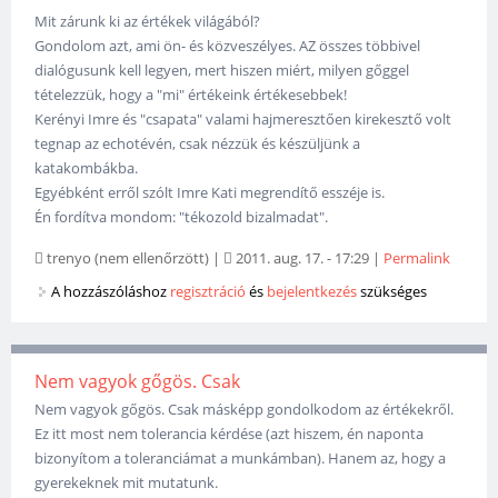
Mit zárunk ki az értékek világából?
Gondolom azt, ami ön- és közveszélyes. AZ összes többivel
dialógusunk kell legyen, mert hiszen miért, milyen gőggel
tételezzük, hogy a "mi" értékeink értékesebbek!
Kerényi Imre és "csapata" valami hajmeresztően kirekesztő volt
tegnap az echotévén, csak nézzük és készüljünk a
katakombákba.
Egyébként erről szólt Imre Kati megrendítő esszéje is.
Én fordítva mondom: "tékozold bizalmadat".
trenyo (nem ellenőrzött)
|
2011. aug. 17. - 17:29
|
Permalink
A hozzászóláshoz
regisztráció
és
bejelentkezés
szükséges
Nem vagyok gőgös. Csak
Nem vagyok gőgös. Csak másképp gondolkodom az értékekről.
Ez itt most nem tolerancia kérdése (azt hiszem, én naponta
bizonyítom a toleranciámat a munkámban). Hanem az, hogy a
gyerekeknek mit mutatunk.