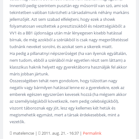
Innentől pedig szerintem pusztán egy műsorról van szó, ami sok
tekintetben valóban tükrözheti a társadalmunk néhány markáns
jellemzőjét. Azt sem szabad elfelejteni, hogy ezek a showk
folyamatosan veszítettek a presztizsükből és nézettségükből: a
VV1 és a BB1 újdonsága után már lényegesen kisebb hatással
bírnak, de még azokból a szériákból is csak nagy megerőltetéssel
tudnánk neveket sorolni, és azokat sem a sikereik miatt.
Ha pedig a pillanatnyi népszerűséget (ha van ilyenük egyáltalán,
nem tudom, ebből a szériából már egyetlen részt sem láttam) a
klasszikus haknik helyett egy gyerektáborra használják fel akkor
máris jobban jártunk.
Összességében tehát nem gondolom, hogy túlzottan nagy
negatív vagy bármilyen hatással lenne ez a gyerekekre, ezek az
emberek egészen egyszerűen kevesek hozzá (ha mégsem akkor
az személyiségükből következik, nem pedig celebségükből),
viszont táboroznak egy jót, lesz egy kellemes két hetük és
megismehetik egymást, mert a társak érdekesebbek, mint a
vezetők.
matelencse
|
2011. aug. 21. - 16:37
|
Permalink