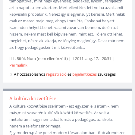
támogatóval, mint nagy egyéniség, példakép, ilyesmi, fémjelezni
azt a napot....nem akartam. Mert ellentétes lett volna azzal, amit
képviselni próbálunk. Nehéz így is egyensúlyt keresni. Mert nekik
csak ez marad majd meg, ahogy Imre írta, Csokonai helyett
is..minden helyett.Lehet, valami zavar van bennem, de én azt
hiszem, nekem mást kell képviselnem, mint ezt. Tőlem ott lehet,
meglehet, nézze aki akarja, ez tényleg magánügy. De az már nem
az, hogy pedagógusként mit közvetítünk...
L. Ritók Nóra (nem ellenőrzött)
|
2011. aug. 17. - 20:31
|
Permalink
A hozzászóláshoz
regisztráció
és
bejelentkezés
szükséges
A kultúra közvetítése
A kultúra közvetítése szerintem - ezt egyszer le is írtam -, nem
más,mint szuverén kultúrák közötti közvetítés. Az volt a
metaforám, hogy nem adóállomás a pedagógus, az iskola,
hanem a telefonzsinór maga.
Egy modern,pláne posztmodern társadalomban több alrendszer