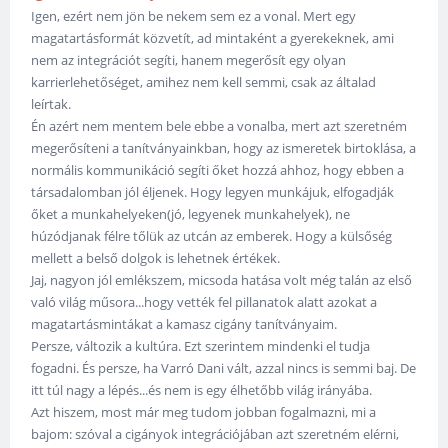
Igen, ezért nem jön be nekem sem ez a vonal. Mert egy
magatartásformát közvetít, ad mintaként a gyerekeknek, ami
nem az integrációt segíti, hanem megerősít egy olyan
karrierlehetőséget, amihez nem kell semmi, csak az általad
leírtak.
Én azért nem mentem bele ebbe a vonalba, mert azt szeretném
megerősíteni a tanítványainkban, hogy az ismeretek birtoklása, a
normális kommunikáció segíti őket hozzá ahhoz, hogy ebben a
társadalomban jól éljenek. Hogy legyen munkájuk, elfogadják
őket a munkahelyeken(jó, legyenek munkahelyek), ne
húzódjanak félre tőlük az utcán az emberek. Hogy a külsőség
mellett a belső dolgok is lehetnek értékek.
Jaj, nagyon jól emlékszem, micsoda hatása volt még talán az első
való világ műsora...hogy vették fel pillanatok alatt azokat a
magatartásmintákat a kamasz cigány tanítványaim.
Persze, változik a kultúra. Ezt szerintem mindenki el tudja
fogadni. És persze, ha Varró Dani vált, azzal nincs is semmi baj. De
itt túl nagy a lépés...és nem is egy élhetőbb világ irányába.
Azt hiszem, most már meg tudom jobban fogalmazni, mi a
bajom: szóval a cigányok integrációjában azt szeretném elérni,