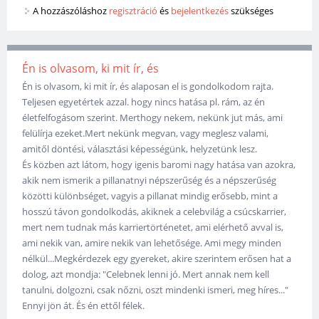
A hozzászóláshoz
regisztráció
és
bejelentkezés
szükséges
Én is olvasom, ki mit ír, és
Én is olvasom, ki mit ír, és alaposan el is gondolkodom rajta.
Teljesen egyetértek azzal. hogy nincs hatása pl. rám, az én
életfelfogásom szerint. Merthogy nekem, nekünk jut más, ami
felülírja ezeket.Mert nekünk megvan, vagy meglesz valami,
amitől döntési, választási képességünk, helyzetünk lesz.
És közben azt látom, hogy igenis baromi nagy hatása van azokra,
akik nem ismerik a pillanatnyi népszerűség és a népszerűség
közötti különbséget, vagyis a pillanat mindig erősebb, mint a
hosszú távon gondolkodás, akiknek a celebvilág a csúcskarrier,
mert nem tudnak más karriertörténetet, ami elérhető avval is,
ami nekik van, amire nekik van lehetősége. Ami megy minden
nélkül...Megkérdezek egy gyereket, akire szerintem erősen hat a
dolog, azt mondja: "Celebnek lenni jó. Mert annak nem kell
tanulni, dolgozni, csak nőzni, oszt mindenki ismeri, meg híres..."
Ennyi jön át. És én ettől félek.