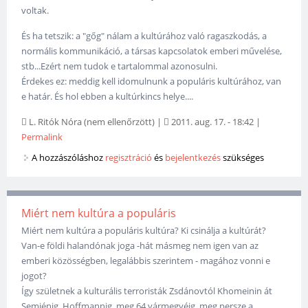
voltak.
És ha tetszik: a "gőg" nálam a kultúrához való ragaszkodás, a
normális kommunikáció, a társas kapcsolatok emberi művelése,
stb...Ezért nem tudok e tartalommal azonosulni.
Érdekes ez: meddig kell idomulnunk a populáris kultúrához, van
e határ. És hol ebben a kultúrkincs helye....
L. Ritók Nóra (nem ellenőrzött)
|
2011. aug. 17. - 18:42
|
Permalink
A hozzászóláshoz
regisztráció
és
bejelentkezés
szükséges
Miért nem kultúra a populáris
Miért nem kultúra a populáris kultúra? Ki csinálja a kultúrát?
Van-e földi halandónak joga -hát másmeg nem igen van az
emberi közösségben, legalábbis szerintem - magához vonni e
jogot?
Így születnek a kulturális terroristák Zsdánovtól Khomeinin át
Semjénig, Hoffmannig, meg 64 vármegyéig, meg persze a