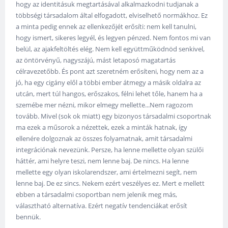
hogy az identitásuk megtartásával alkalmazkodni tudjanak a
többségi társadalom által elfogadott, elviselhető normákhoz. Ez
a minta pedig ennek az ellenkezőjét erősíti: nem kell tanulni,
hogy ismert, sikeres legyél, és legyen pénzed. Nem fontos mi van
belül, az ajakfeltöltés elég. Nem kell együttműködnöd senkivel,
az öntörvényű, nagyszájú, mást letaposó magatartás
célravezetőbb. És pont azt szeretném erősíteni, hogy nem az a
jó, ha egy cigány elől a többi ember átmegy a másik oldalra az
utcán, mert túl hangos, erőszakos, félni lehet tőle, hanem ha a
szemébe mer nézni, mikor elmegy mellette...Nem ragozom
tovább. Mivel (sok ok miatt) egy bizonyos társadalmi csoportnak
ma ezek a műsorok a nézettek, ezek a minták hatnak, így
ellenére dolgoznak az összes folyamatnak, amit társadalmi
integrációnak nevezünk. Persze, ha lenne mellette olyan szülői
háttér, ami helyre teszi, nem lenne baj. De nincs. Ha lenne
mellette egy olyan iskolarendszer, ami értelmezni segít, nem
lenne baj. De ez sincs. Nekem ezért veszélyes ez. Mert e mellett
ebben a társadalmi csoportban nem jelenik meg más,
választható alternatíva. Ezért negatív tendenciákat erősít
bennük.