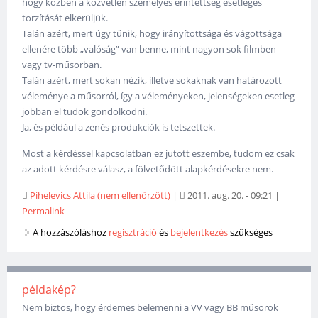
hogy közben a közvetlen személyes érintettség esetleges
torzítását elkerüljük.
Talán azért, mert úgy tűnik, hogy irányítottsága és vágottsága
ellenére több „valóság” van benne, mint nagyon sok filmben
vagy tv-műsorban.
Talán azért, mert sokan nézik, illetve sokaknak van határozott
véleménye a műsorról, így a véleményeken, jelenségeken esetleg
jobban el tudok gondolkodni.
Ja, és például a zenés produkciók is tetszettek.
Most a kérdéssel kapcsolatban ez jutott eszembe, tudom ez csak
az adott kérdésre válasz, a fölvetődött alapkérdésekre nem.
Pihelevics Attila (nem ellenőrzött)
|
2011. aug. 20. - 09:21
|
Permalink
A hozzászóláshoz
regisztráció
és
bejelentkezés
szükséges
példakép?
Nem biztos, hogy érdemes belemenni a VV vagy BB műsorok