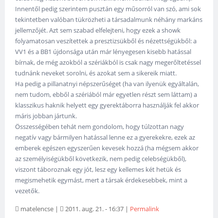
Innentől pedig szerintem pusztán egy műsorról van szó, ami sok
tekintetben valóban tükrözheti a társadalmunk néhány markáns
jellemzőjét. Azt sem szabad elfelejteni, hogy ezek a showk
folyamatosan veszítettek a presztizsükből és nézettségükből: a
VV1 és a BB1 újdonsága után már lényegesen kisebb hatással
bírnak, de még azokból a szériákból is csak nagy megerőltetéssel
tudnánk neveket sorolni, és azokat sem a sikereik miatt.
Ha pedig a pillanatnyi népszerűséget (ha van ilyenük egyáltalán,
nem tudom, ebből a szériából már egyetlen részt sem láttam) a
klasszikus haknik helyett egy gyerektáborra használják fel akkor
máris jobban jártunk.
Összességében tehát nem gondolom, hogy túlzottan nagy
negatív vagy bármilyen hatással lenne ez a gyerekekre, ezek az
emberek egészen egyszerűen kevesek hozzá (ha mégsem akkor
az személyiségükből következik, nem pedig celebségükből),
viszont táboroznak egy jót, lesz egy kellemes két hetük és
megismehetik egymást, mert a társak érdekesebbek, mint a
vezetők.
matelencse
|
2011. aug. 21. - 16:37
|
Permalink