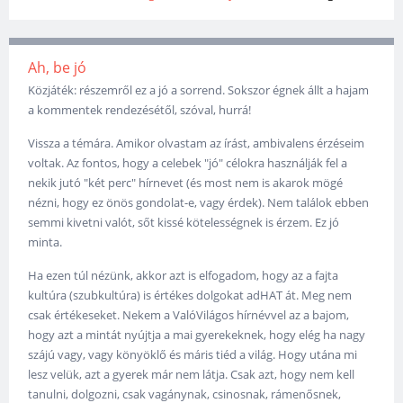
Ah, be jó
Közjáték: részemről ez a jó a sorrend. Sokszor égnek állt a hajam
a kommentek rendezésétől, szóval, hurrá!
Vissza a témára. Amikor olvastam az írást, ambivalens érzéseim
voltak. Az fontos, hogy a celebek "jó" célokra használják fel a
nekik jutó "két perc" hírnevet (és most nem is akarok mögé
nézni, hogy ez önös gondolat-e, vagy érdek). Nem találok ebben
semmi kivetni valót, sőt kissé kötelességnek is érzem. Ez jó
minta.
Ha ezen túl nézünk, akkor azt is elfogadom, hogy az a fajta
kultúra (szubkultúra) is értékes dolgokat adHAT át. Meg nem
csak értékeseket. Nekem a ValóVilágos hírnévvel az a bajom,
hogy azt a mintát nyújtja a mai gyerekeknek, hogy elég ha nagy
szájú vagy, vagy könyöklő és máris tiéd a világ. Hogy utána mi
lesz velük, azt a gyerek már nem látja. Csak azt, hogy nem kell
tanulni, dolgozni, csak vagánynak, csinosnak, rámenősnek,