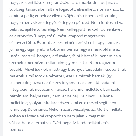
hogy az identitásuk megtartásával alkalmazkodni tudjanak a
többségi társadalom által elfogadott, elviselhető normákhoz. Ez
a minta pedig ennek az ellenkezőjét erősíti: nem kell tanulni,
hogy ismert, sikeres legyél, és legyen pénzed. Nem fontos mi van
belül, az ajakfeltöltés elég. Nem kell együttműködnöd senkivel,
az öntörvényű, nagyszájú, mást letaposó magatartás
célravezetőbb. És pont azt szeretném erősíteni, hogy nem az a
jó, ha egy cigány elől a többi ember átmegy a másik oldalra az
utcán, mert túl hangos, erőszakos, félni lehet tőle, hanem ha a
szemébe mer nézni, mikor elmegy mellette...Nem ragozom
tovább. Mivel (sok ok miatt) egy bizonyos társadalmi csoportnak
ma ezek a műsorok a nézettek, ezek a minták hatnak, így
ellenére dolgoznak az összes folyamatnak, amit társadalmi
integrációnak nevezünk. Persze, ha lenne mellette olyan szülői
háttér, ami helyre teszi, nem lenne baj. De nincs. Ha lenne
mellette egy olyan iskolarendszer, ami értelmezni segít, nem
lenne baj. De ez sincs. Nekem ezért veszélyes ez. Mert e mellett
ebben a társadalmi csoportban nem jelenik meg más,
választható alternatíva. Ezért negatív tendenciákat erősít
bennük.