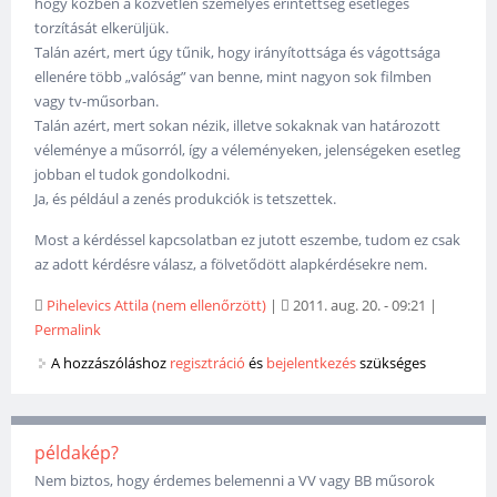
hogy közben a közvetlen személyes érintettség esetleges
torzítását elkerüljük.
Talán azért, mert úgy tűnik, hogy irányítottsága és vágottsága
ellenére több „valóság” van benne, mint nagyon sok filmben
vagy tv-műsorban.
Talán azért, mert sokan nézik, illetve sokaknak van határozott
véleménye a műsorról, így a véleményeken, jelenségeken esetleg
jobban el tudok gondolkodni.
Ja, és például a zenés produkciók is tetszettek.
Most a kérdéssel kapcsolatban ez jutott eszembe, tudom ez csak
az adott kérdésre válasz, a fölvetődött alapkérdésekre nem.
Pihelevics Attila (nem ellenőrzött)
|
2011. aug. 20. - 09:21
|
Permalink
A hozzászóláshoz
regisztráció
és
bejelentkezés
szükséges
példakép?
Nem biztos, hogy érdemes belemenni a VV vagy BB műsorok