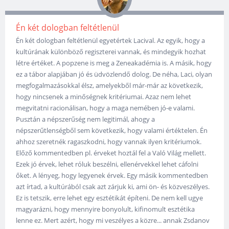
Én két dologban feltétlenül
Én két dologban feltétlenül egyetértek Lacival. Az egyik, hogy a
kultúrának különböző regiszterei vannak, és mindegyik hozhat
létre értéket. A popzene is meg a Zeneakadémia is. A másik, hogy
ez a tábor alapjában jó és üdvözlendő dolog. De néha, Laci, olyan
megfogalmazásokkal élsz, amelyekből már-már az következik,
hogy nincsenek a minőségnek kritériumai. Azaz nem lehet
megvitatni racionálisan, hogy a maga nemében jó-e valami.
Pusztán a népszerűség nem legitimál, ahogy a
népszerűtlenségből sem következik, hogy valami értéktelen. Én
ahhoz szeretnék ragaszkodni, hogy vannak ilyen kritériumok.
Előző kommentedben pl. érveket hoztál fel a Való Világ mellett.
Ezek jó érvek, lehet róluk beszélni, ellenérvekkel lehet cáfolni
őket. A lényeg, hogy legyenek érvek. Egy másik kommentedben
azt írtad, a kultúrából csak azt zárjuk ki, ami ön- és közveszélyes.
Ez is tetszik, erre lehet egy esztétikát építeni. De nem kell ugye
magyarázni, hogy mennyire bonyolult, kifinomult esztétika
lenne ez. Mert azért, hogy mi veszélyes a közre... annak Zsdanov