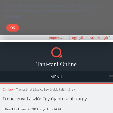
Kedves Olvasó! Weboldalunk böngészésével Ön elfogadja, hogy a
felhasználói élmény javítása céljából cookie-kat használunk.
Köszönjük!
Impresszum
Jogi nyilatkozat
A logóról
Taní-tani Online
MENU
Jelenlegi hely
Címlap
» Trencsényi László: Egy újabb talált tárgy
Trencsényi László: Egy újabb talált tárgy
Beküldte
knauszi
- 2011. aug. 16. - 14:44