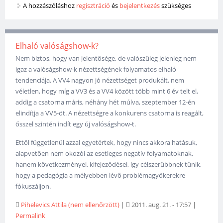
A hozzászóláshoz
regisztráció
és
bejelentkezés
szükséges
Elhaló valóságshow-k?
Nem biztos, hogy van jelentősége, de valószűleg jelenleg nem
igaz a valóságshow-k nézettségének folyamatos elhaló
tendenciája. A VV4 nagyon jó nézettséget produkált, nem
véletlen, hogy míg a VV3 és a VV4 között több mint 6 év telt el,
addig a csatorna máris, néhány hét múlva, szeptember 12-én
elindítja a VV5-öt. A nézettségre a konkurens csatorna is reagált,
ősszel szintén indít egy új valóságshow-t.
Ettől függetlenül azzal egyetértek, hogy nincs akkora hatásuk,
alapvetően nem okozói az esetleges negatív folyamatoknak,
hanem következményei, kifejeződései, így célszerűbbnek tűnik,
hogy a pedagógia a mélyebben lévő problémagyökerekre
fókuszáljon.
Pihelevics Attila (nem ellenőrzött)
|
2011. aug. 21. - 17:57
|
Permalink