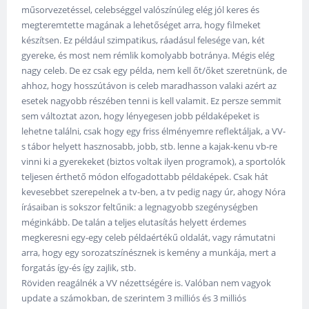
műsorvezetéssel, celebséggel valószínúleg elég jól keres és
megteremtette magának a lehetőséget arra, hogy filmeket
készítsen. Ez például szimpatikus, ráadásul felesége van, két
gyereke, és most nem rémlik komolyabb botránya. Mégis elég
nagy celeb. De ez csak egy példa, nem kell őt/őket szeretnünk, de
ahhoz, hogy hosszútávon is celeb maradhasson valaki azért az
esetek nagyobb részében tenni is kell valamit. Ez persze semmit
sem változtat azon, hogy lényegesen jobb példaképeket is
lehetne találni, csak hogy egy friss élményemre reflektáljak, a VV-
s tábor helyett hasznosabb, jobb, stb. lenne a kajak-kenu vb-re
vinni ki a gyerekeket (biztos voltak ilyen programok), a sportolók
teljesen érthető módon elfogadottabb példaképek. Csak hát
kevesebbet szerepelnek a tv-ben, a tv pedig nagy úr, ahogy Nóra
írásaiban is sokszor feltűnik: a legnagyobb szegénységben
méginkább. De talán a teljes elutasítás helyett érdemes
megkeresni egy-egy celeb példaértékű oldalát, vagy rámutatni
arra, hogy egy sorozatszínésznek is kemény a munkája, mert a
forgatás így-és így zajlik, stb.
Röviden reagálnék a VV nézettségére is. Valóban nem vagyok
update a számokban, de szerintem 3 milliós és 3 milliós