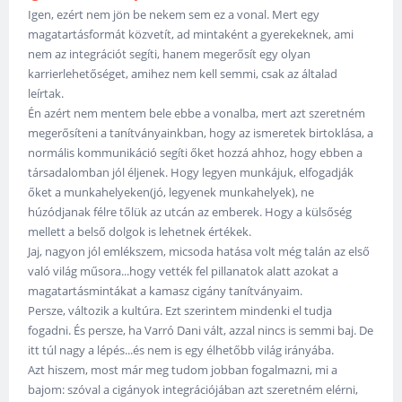
Igen, ezért nem jön be nekem sem ez a vonal. Mert egy
magatartásformát közvetít, ad mintaként a gyerekeknek, ami
nem az integrációt segíti, hanem megerősít egy olyan
karrierlehetőséget, amihez nem kell semmi, csak az általad
leírtak.
Én azért nem mentem bele ebbe a vonalba, mert azt szeretném
megerősíteni a tanítványainkban, hogy az ismeretek birtoklása, a
normális kommunikáció segíti őket hozzá ahhoz, hogy ebben a
társadalomban jól éljenek. Hogy legyen munkájuk, elfogadják
őket a munkahelyeken(jó, legyenek munkahelyek), ne
húzódjanak félre tőlük az utcán az emberek. Hogy a külsőség
mellett a belső dolgok is lehetnek értékek.
Jaj, nagyon jól emlékszem, micsoda hatása volt még talán az első
való világ műsora...hogy vették fel pillanatok alatt azokat a
magatartásmintákat a kamasz cigány tanítványaim.
Persze, változik a kultúra. Ezt szerintem mindenki el tudja
fogadni. És persze, ha Varró Dani vált, azzal nincs is semmi baj. De
itt túl nagy a lépés...és nem is egy élhetőbb világ irányába.
Azt hiszem, most már meg tudom jobban fogalmazni, mi a
bajom: szóval a cigányok integrációjában azt szeretném elérni,