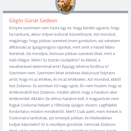
Gőgös Gúnár Gedeon
Ennyire szerintem nem tiszta ügy ez. Nagy kérdés ugyanis, hogy
ha tanítunk, akkor milyen kultúrát közvetítsünk. Azt mondod,
magánügy, hogy jobban szereted (mert gondolom, ezt vehetem
állításnak) az igazgyöngyös rajzokat, mint amit a házad falára
festettek. De mondjuk, biztosan jobban szereted őket, mint a
Való Világot. Miért? Ez tisztán szubjektív? Az életed, a
neveltetésed determinál erre? Éppúgy lehetne fordítva is?
Szerintem nem. Szerintem lehet értelmes diskurzust folytatni
arról, hogy mi az értékes, és mi az értéktelen. Azt mondod, ebből
lesz Zsdanov. Ez azonban túl nagy ugrás. Én nem hiszem, hogy az
értékrendből lesz Zsdanov. Inkább abból, hogy a hatalom akar
értékrendet diktálni. De ahhoz hatalom kell. A magyarórán nem
fogjuk Csokonai helyett a 100xSzép újságot olvasni. Legföljebb
fondorlatos módon mindkettőt. Mért? Csak azért, mert minket is
Csokonaira tanítottak, azt ismerjük jobban, és hitelesebben
tudjuk képviselni? Ez is veszélyes gondolat, nemcsak Zsdanov.
Mert aztán egyszercsak nem lesz az iskolában Csokonai, kevés