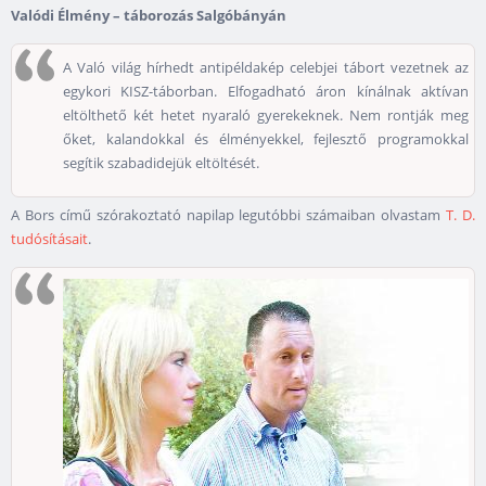
Valódi Élmény – táborozás Salgóbányán
A Való világ hírhedt antipéldakép celebjei tábort vezetnek az
egykori KISZ-táborban. Elfogadható áron kínálnak aktívan
eltölthető két hetet nyaraló gyerekeknek. Nem rontják meg
őket, kalandokkal és élményekkel, fejlesztő programokkal
segítik szabadidejük eltöltését.
A Bors című szórakoztató napilap legutóbbi számaiban olvastam
T. D.
tudósításait
.