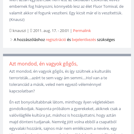
embernek fog hiányozni, könnyebb lesz az élet Fluor Tomival, de
valamit akkor el fogunk veszíteni. Egy kicsit már el is veszítettük.
(Knausz)
knauszi
|
2011. aug. 17. - 20:01
|
Permalink
A hozzászóláshoz
regisztráció
és
bejelentkezés
szükséges
Azt mondod, én vagyok gőgős,
Azt mondod, én vagyok gőgős, és így szültnek a kulturális
terroristák....azért te sem vagy ám semmi....Hol van a te
toleranciád a másik, veled nem egyező véleménnyel
kapcsolatban?
Én ezt bonyolultabbnak látom, minthogy ilyen végletekben
gondolkodjak. Naponta próbálom a gyerekeket, akiknek csak a
valóvilágféle kultúra jut, máshoz is hozzájuttatni, hogy aztán
majd dönteni tudjanak. Nemrég jött volna ebből a csapatból
egyvalaki hozzánk, sajnos már nem emlékszem a nevére, egy