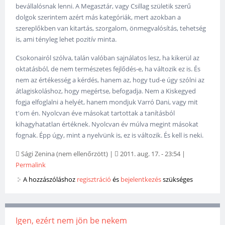
bevállalósnak lenni. A Megasztár, vagy Csillag születik szerű
dolgok szerintem azért más kategóriák, mert azokban a
szereplőkben van kitartás, szorgalom, önmegvalósítás, tehetség
is, ami tényleg lehet pozitív minta.
Csokonairól szólva, talán valóban sajnálatos lesz, ha kikerül az
oktatásból, de nem természetes fejlődés-e, ha változik ez is. És
nem az értékesség a kérdés, hanem az, hogy tud-e úgy szólni az
átlagiskoláshoz, hogy megértse, befogadja. Nem a Kiskegyed
fogja elfoglalni a helyét, hanem mondjuk Varró Dani, vagy mit
t'om én. Nyolcvan éve másokat tartottak a tanításból
kihagyhatatlan értéknek. Nyolcvan év múlva megint másokat
fognak. Épp úgy, mint a nyelvünk is, ez is változik. És kell is neki.
Sági Zenina (nem ellenőrzött)
|
2011. aug. 17. - 23:54
|
Permalink
A hozzászóláshoz
regisztráció
és
bejelentkezés
szükséges
Igen, ezért nem jön be nekem