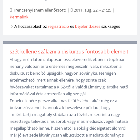
Trencsenyi (nem ellenőrzött)
|
2011. aug. 22. - 21:25
|
Permalink
A hozzászóláshoz
regisztráció
és
bejelentkezés
szükséges
szét kellene szálazni a diskurzus fontosabb elemeit
Ahogyan én látom, alaposan összekeveredik ebben a topikban
néhány valóban arra érdemes megbeszélni való, miközben a
diskurzust beindító újságcikk nagyon soványka. Nemigen
értelmezhető, mert annak ellenére, hogy szinte csak
hívószavakat tartalmaz a KISZ-től a Valódi Élményig, értékelhető
információval értelemszerűen alig szolgál.
Ennek ellenére persze alkalmas felütés lehet akár még ez a
bulvárszösszenet is annak a kibeszélésre például, hogy
- miért tartja magát oly stabilan az a tévhit, miszerint a nagy
nézettségű televíziós műsorok vagy más médiaszövegek hatása
megállapítható lenne, hiszen ettől a sokáig dédelgetett álomról
már jó évtizede látványosan elbúcsúzott a médiatudomány; s