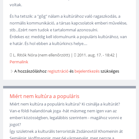
voltak.
És ha tetszik: a "gőg" nálam a kultúrához való ragaszkodás, a
normális kommunikáció, a társas kapcsolatok emberi művelése,
stb...Ezért nem tudok e tartalommal azonosulni.
Érdekes ez: meddig kell idomulnunk a populáris kultúrához, van
e határ. És hol ebben a kultúrkincs helye....
L. Ritók Nóra (nem ellenőrzött)
|
2011. aug. 17. - 18:42
|
Permalink
A hozzászóláshoz
regisztráció
és
bejelentkezés
szükséges
Miért nem kultúra a populáris
Miért nem kultúra a populáris kultúra? Ki csinálja a kultúrát?
Van-e földi halandónak joga -hát másmeg nem igen van az
emberi közösségben, legalábbis szerintem - magához vonni e
jogot?
Így születnek a kulturális terroristák Zsdánovtól Khomeinin át
Semjénig, Hoffmannig, meg 64 vármegyéig, meg persze a