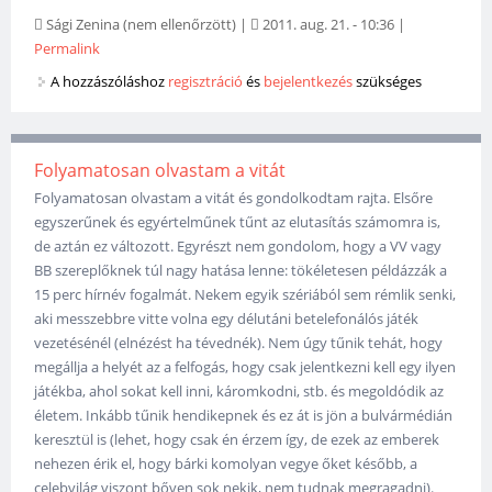
Sági Zenina (nem ellenőrzött)
|
2011. aug. 21. - 10:36
|
Permalink
A hozzászóláshoz
regisztráció
és
bejelentkezés
szükséges
Folyamatosan olvastam a vitát
Folyamatosan olvastam a vitát és gondolkodtam rajta. Elsőre
egyszerűnek és egyértelműnek tűnt az elutasítás számomra is,
de aztán ez változott. Egyrészt nem gondolom, hogy a VV vagy
BB szereplőknek túl nagy hatása lenne: tökéletesen példázzák a
15 perc hírnév fogalmát. Nekem egyik szériából sem rémlik senki,
aki messzebbre vitte volna egy délutáni betelefonálós játék
vezetésénél (elnézést ha tévednék). Nem úgy tűnik tehát, hogy
megállja a helyét az a felfogás, hogy csak jelentkezni kell egy ilyen
játékba, ahol sokat kell inni, káromkodni, stb. és megoldódik az
életem. Inkább tűnik hendikepnek és ez át is jön a bulvármédián
keresztül is (lehet, hogy csak én érzem így, de ezek az emberek
nehezen érik el, hogy bárki komolyan vegye őket később, a
celebvilág viszont bőven sok nekik, nem tudnak megragadni).