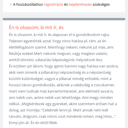
A hozzászóláshoz
regisztráció
és
bejelentkezés
szükséges
Én is olvasom, ki mit ír, és
Én is olvasom, ki mit ír, és alaposan el is gondolkodom rajta.
Teljesen egyetértek azzal. hogy nincs hatása pl. rám, az én
életfelfogásom szerint. Merthogy nekem, nekünk jut más, ami
felülírja ezeket.Mert nekünk megvan, vagy meglesz valami,
amitől döntési, választási képességünk, helyzetünk lesz.
És közben azt látom, hogy igenis baromi nagy hatása van azokra,
akik nem ismerik a pillanatnyi népszerűség és a népszerűség
közötti különbséget, vagyis a pillanat mindig erősebb, mint a
hosszú távon gondolkodás, akiknek a celebvilág a csúcskarrier,
mert nem tudnak más karriertörténetet, ami elérhető avval is,
ami nekik van, amire nekik van lehetősége. Ami megy minden
nélkül...Megkérdezek egy gyereket, akire szerintem erősen hat a
dolog, azt mondja: "Celebnek lenni jó. Mert annak nem kell
tanulni, dolgozni, csak nőzni, oszt mindenki ismeri, meg híres..."
Ennyi jön át. És én ettől félek.