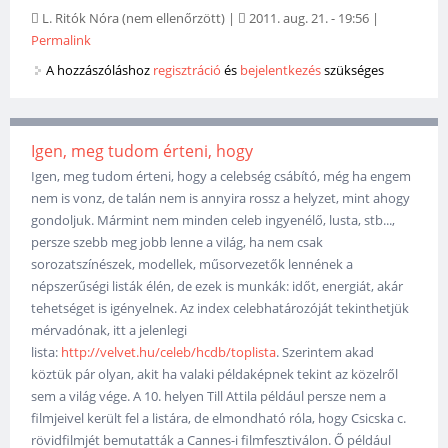
L. Ritók Nóra (nem ellenőrzött)
|
2011. aug. 21. - 19:56
|
Permalink
A hozzászóláshoz
regisztráció
és
bejelentkezés
szükséges
Igen, meg tudom érteni, hogy
Igen, meg tudom érteni, hogy a celebség csábító, még ha engem
nem is vonz, de talán nem is annyira rossz a helyzet, mint ahogy
gondoljuk. Mármint nem minden celeb ingyenélő, lusta, stb...,
persze szebb meg jobb lenne a világ, ha nem csak
sorozatszínészek, modellek, műsorvezetők lennének a
népszerűségi listák élén, de ezek is munkák: időt, energiát, akár
tehetséget is igényelnek. Az index celebhatározóját tekinthetjük
mérvadónak, itt a jelenlegi
lista:
http://velvet.hu/celeb/hcdb/toplista
. Szerintem akad
köztük pár olyan, akit ha valaki példaképnek tekint az közelről
sem a világ vége. A 10. helyen Till Attila például persze nem a
filmjeivel került fel a listára, de elmondható róla, hogy Csicska c.
rövidfilmjét bemutatták a Cannes-i filmfesztiválon. Ő például