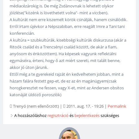
médiacézárokig is. De még Zsdánovnak is lehetett olykor
jóízlése("közénk is lövethetett volna"- mint a viccben).
A kultúrát nem erre kiszemelt körök csinálják, hanem csinálódik.
Erről írtam újévkor a Népszabiban, erre reagált Imre a Tani tani
konferencián.
A kultúra = szubkultúrák, kisebbségi kultúrák diskurzusa (akár a
Ritoók család és a Trencsényi család között, de akár a fiam,
anyósom és énközöttem). Ha képesek vagyunk reflektálni
egymáséira, érteni, hogy ő azt miért szereti, mit talált benne,
akkor jó úton járunk.
Ettől még a te gyerekeid rajzát én kedvelhetem jobban, mint a
házam falára festett gep-et, de ez az én magánügyem(csak
horogkeresztet ne fessen, vagy X-et, mint az Andersen obsitos
katonáját üldöző poroszlók)
Trenyó (nem ellenőrzött)
|
2011. aug. 17. - 19:26
|
Permalink
A hozzászóláshoz
regisztráció
és
bejelentkezés
szükséges