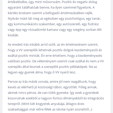
értékelésébe, úgy mint műsorszám. Pozitív és negatív dolog
egyaránt találhatóak benne, ha ilyen szemmel figyelünk. A
kérdés érzésem szerint a befogadó értelmezésében rejlik.
Nyilván mást lát meg az egészben egy pszichológus, egy tanár,
egy kommunikációs szakember, egy autószerelő, egy fodrász
vagy épp egy rózsadombi kamasz vagy egy szegény sorban élő
kisdiák.
Az eredeti írás inkább arról szólt, az én értelmezésem szerint,
hogy a VV szereplők lehetnek pozitív dolgok kezdeményezői és
ezáltal pozitív minták. Én erre értettem, hogy a kezdeményezés
valóban pozitív. De véleményem szerint csak ezáltal és nem a VV
szereplés által lesznek a szereplők pozitív példaképek. Ne az
legyen egy gyerek álma, hogy ő VV nyerő lesz.
Persze az írás másik vonala, amire jól nem reagáltunk, hogy
kevés az elérhető jó közösségi tábor, együttlét. Főleg annak,
akinek nincs pénze, de van több gyereke. Így ezek a gyerekek
kiszorulnak ezekből a nagyon fontos élményekből és integrációs
terepről. (Mint két kisgyerek anyukája, átlagos éves
szabadsággal, már előre félek az iskolai nyári szünettől...)