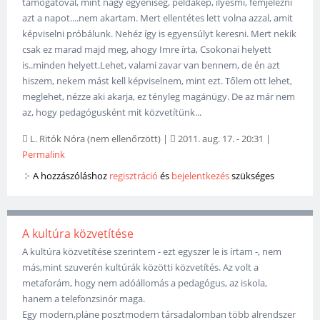
támogatóval, mint nagy egyéniség, példakép, ilyesmi, fémjelezni
azt a napot....nem akartam. Mert ellentétes lett volna azzal, amit
képviselni próbálunk. Nehéz így is egyensúlyt keresni. Mert nekik
csak ez marad majd meg, ahogy Imre írta, Csokonai helyett
is..minden helyett.Lehet, valami zavar van bennem, de én azt
hiszem, nekem mást kell képviselnem, mint ezt. Tőlem ott lehet,
meglehet, nézze aki akarja, ez tényleg magánügy. De az már nem
az, hogy pedagógusként mit közvetítünk...
L. Ritók Nóra (nem ellenőrzött)
|
2011. aug. 17. - 20:31
|
Permalink
A hozzászóláshoz
regisztráció
és
bejelentkezés
szükséges
A kultúra közvetítése
A kultúra közvetítése szerintem - ezt egyszer le is írtam -, nem
más,mint szuverén kultúrák közötti közvetítés. Az volt a
metaforám, hogy nem adóállomás a pedagógus, az iskola,
hanem a telefonzsinór maga.
Egy modern,pláne posztmodern társadalomban több alrendszer