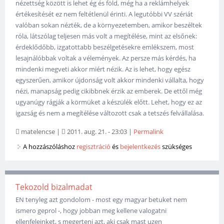
nézettség között is lehet ég és föld, még ha a reklámhelyek
értékesítését ez nem feltétlenül érinti. A legutóbbi VV szériát
valóban sokan nézték, de a környezetemben, amikor beszéltek
róla, látszólag teljesen más volt a megítélése, mint az elsőnek:
érdeklődőbb, izgatottabb beszélgetésekre emlékszem, most
lesajnálóbbak voltak a vélemények. Az persze más kérdés, ha
mindenki megveti akkor miért nézik. Az is lehet, hogy egész
egyszerűen, amikor újdonság volt akkor mindenki vállalta, hogy
nézi, manapság pedig cikibbnek érzik az emberek. De ettől még
ugyanúgy rágják a körmüket a készülék előtt. Lehet, hogy ez az
igazság és nem a megítélése változott csak a tetszés felvállalása.
matelencse
|
2011. aug. 21. - 23:03
|
Permalink
A hozzászóláshoz
regisztráció
és
bejelentkezés
szükséges
Tekozold bizalmadat
EN tenyleg azt gondolom - most egy magyar betuket nem
ismero geprol -, hogy jobban meg kellene valogatni
ellenfeleinket, s megerteni azt, aki csak mast uzen