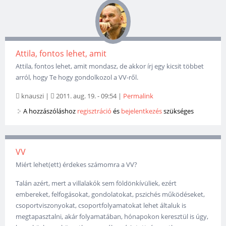
Attila, fontos lehet, amit
Attila, fontos lehet, amit mondasz, de akkor írj egy kicsit többet
arról, hogy Te hogy gondolkozol a VV-ről.
knauszi
|
2011. aug. 19. - 09:54
|
Permalink
A hozzászóláshoz
regisztráció
és
bejelentkezés
szükséges
VV
Miért lehet(ett) érdekes számomra a VV?
Talán azért, mert a villalakók sem földönkívüliek, ezért
embereket, felfogásokat, gondolatokat, pszichés működéseket,
csoportviszonyokat, csoportfolyamatokat lehet általuk is
megtapasztalni, akár folyamatában, hónapokon keresztül is úgy,