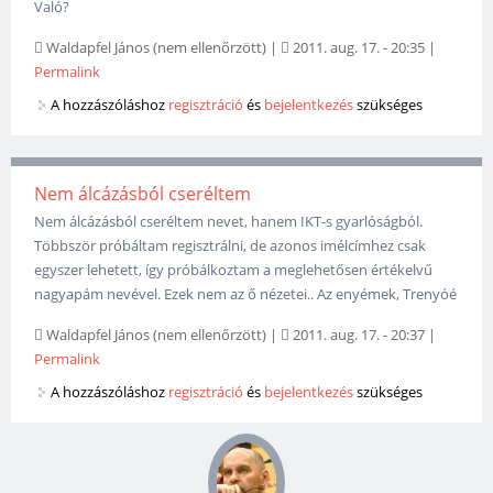
Való?
Waldapfel János (nem ellenőrzött)
|
2011. aug. 17. - 20:35
|
Permalink
A hozzászóláshoz
regisztráció
és
bejelentkezés
szükséges
Nem álcázásból cseréltem
Nem álcázásból cseréltem nevet, hanem IKT-s gyarlóságból.
Többször próbáltam regisztrálni, de azonos imélcímhez csak
egyszer lehetett, így próbálkoztam a meglehetősen értékelvű
nagyapám nevével. Ezek nem az ő nézetei.. Az enyémek, Trenyóé
Waldapfel János (nem ellenőrzött)
|
2011. aug. 17. - 20:37
|
Permalink
A hozzászóláshoz
regisztráció
és
bejelentkezés
szükséges