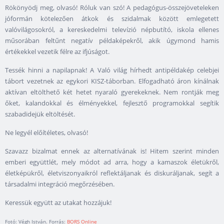
Rökönyödj meg, olvasó! Róluk van szó! A pedagógus-összejöveteleken
jóformán kötelezően átkok és szidalmak között emlegetett
valóvilágosokról, a kereskedelmi televízió népbutító, iskola ellenes
műsorában feltűnt negatív példaképekről, akik úgymond hamis
értékekkel vezetik félre az ifjúságot.
Tessék hinni a napilapnak! A Való világ hírhedt antipéldakép celebjei
tábort vezetnek az egykori KISZ-táborban. Elfogadható áron kínálnak
aktívan eltölthető két hetet nyaraló gyerekeknek. Nem rontják meg
őket, kalandokkal és élményekkel, fejlesztő programokkal segítik
szabadidejük eltöltését.
Ne legyél előítéletes, olvasó!
Szavazz bizalmat ennek az alternatívának is! Hitem szerint minden
emberi együttlét, mely módot ad arra, hogy a kamaszok életükről,
életképükről, életviszonyaikról reflektáljanak és diskuráljanak, segít a
társadalmi integráció megőrzésében.
Keressük együtt az utakat hozzájuk!
Fotó: Végh István. Forrás:
BORS Online