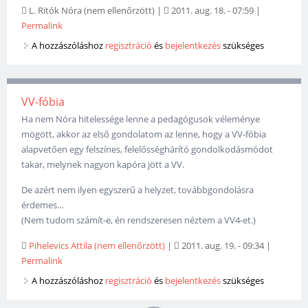
L. Ritók Nóra (nem ellenőrzött)
|
2011. aug. 18. - 07:59
|
Permalink
A hozzászóláshoz
regisztráció
és
bejelentkezés
szükséges
VV-fóbia
Ha nem Nóra hitelessége lenne a pedagógusok véleménye
mögött, akkor az első gondolatom az lenne, hogy a VV-fóbia
alapvetően egy felszínes, felelősséghárító gondolkodásmódot
takar, melynek nagyon kapóra jött a VV.
De azért nem ilyen egyszerű a helyzet, továbbgondolásra
érdemes...
(Nem tudom számít-e, én rendszeresen néztem a VV4-et.)
Pihelevics Attila (nem ellenőrzött)
|
2011. aug. 19. - 09:34
|
Permalink
A hozzászóláshoz
regisztráció
és
bejelentkezés
szükséges