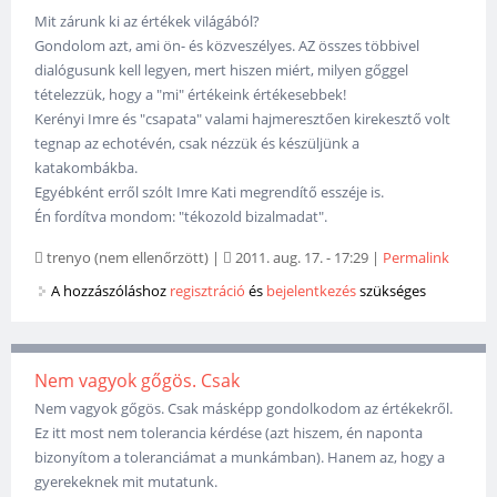
Mit zárunk ki az értékek világából?
Gondolom azt, ami ön- és közveszélyes. AZ összes többivel
dialógusunk kell legyen, mert hiszen miért, milyen gőggel
tételezzük, hogy a "mi" értékeink értékesebbek!
Kerényi Imre és "csapata" valami hajmeresztően kirekesztő volt
tegnap az echotévén, csak nézzük és készüljünk a
katakombákba.
Egyébként erről szólt Imre Kati megrendítő esszéje is.
Én fordítva mondom: "tékozold bizalmadat".
trenyo (nem ellenőrzött)
|
2011. aug. 17. - 17:29
|
Permalink
A hozzászóláshoz
regisztráció
és
bejelentkezés
szükséges
Nem vagyok gőgös. Csak
Nem vagyok gőgös. Csak másképp gondolkodom az értékekről.
Ez itt most nem tolerancia kérdése (azt hiszem, én naponta
bizonyítom a toleranciámat a munkámban). Hanem az, hogy a
gyerekeknek mit mutatunk.