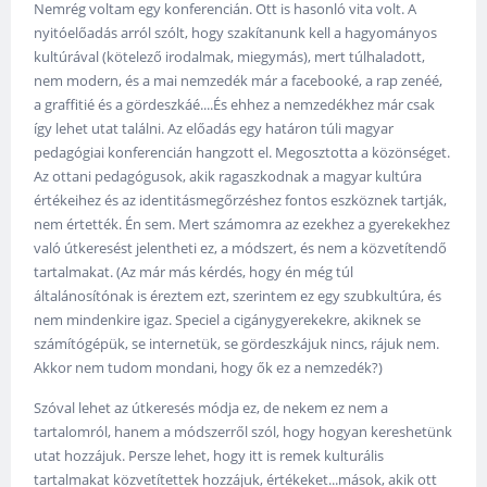
Nemrég voltam egy konferencián. Ott is hasonló vita volt. A
nyitóelőadás arról szólt, hogy szakítanunk kell a hagyományos
kultúrával (kötelező irodalmak, miegymás), mert túlhaladott,
nem modern, és a mai nemzedék már a facebooké, a rap zenéé,
a graffitié és a gördeszkáé....És ehhez a nemzedékhez már csak
így lehet utat találni. Az előadás egy határon túli magyar
pedagógiai konferencián hangzott el. Megosztotta a közönséget.
Az ottani pedagógusok, akik ragaszkodnak a magyar kultúra
értékeihez és az identitásmegőrzéshez fontos eszköznek tartják,
nem értették. Én sem. Mert számomra az ezekhez a gyerekekhez
való útkeresést jelentheti ez, a módszert, és nem a közvetítendő
tartalmakat. (Az már más kérdés, hogy én még túl
általánosítónak is éreztem ezt, szerintem ez egy szubkultúra, és
nem mindenkire igaz. Speciel a cigánygyerekekre, akiknek se
számítógépük, se internetük, se gördeszkájuk nincs, rájuk nem.
Akkor nem tudom mondani, hogy ők ez a nemzedék?)
Szóval lehet az útkeresés módja ez, de nekem ez nem a
tartalomról, hanem a módszerről szól, hogy hogyan kereshetünk
utat hozzájuk. Persze lehet, hogy itt is remek kulturális
tartalmakat közvetítettek hozzájuk, értékeket...mások, akik ott