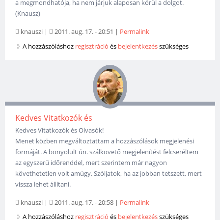
a megmondhatója, ha nem járjuk alaposan körül a dolgot.
(Knausz)
knauszi
|
2011. aug. 17. - 20:51
|
Permalink
A hozzászóláshoz
regisztráció
és
bejelentkezés
szükséges
Kedves Vitatkozók és
Kedves Vitatkozók és Olvasók!
Menet közben megváltoztattam a hozzászólások megjelenési
formáját. A bonyolult ún. szálkövető megjelenítést felcseréltem
az egyszerű időrenddel, mert szerintem már nagyon
követhetetlen volt amúgy. Szóljatok, ha az jobban tetszett, mert
vissza lehet állítani.
knauszi
|
2011. aug. 17. - 20:58
|
Permalink
A hozzászóláshoz
regisztráció
és
bejelentkezés
szükséges