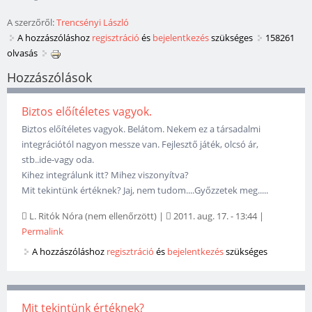
A szerzőről:
Trencsényi László
A hozzászóláshoz
regisztráció
és
bejelentkezés
szükséges
158261
olvasás
Hozzászólások
Biztos előítéletes vagyok.
Biztos előítéletes vagyok. Belátom. Nekem ez a társadalmi
integrációtól nagyon messze van. Fejlesztő játék, olcsó ár,
stb..ide-vagy oda.
Kihez integrálunk itt? Mihez viszonyítva?
Mit tekintünk értéknek? Jaj, nem tudom....Győzzetek meg.....
L. Ritók Nóra (nem ellenőrzött)
|
2011. aug. 17. - 13:44
|
Permalink
A hozzászóláshoz
regisztráció
és
bejelentkezés
szükséges
Mit tekintünk értéknek?