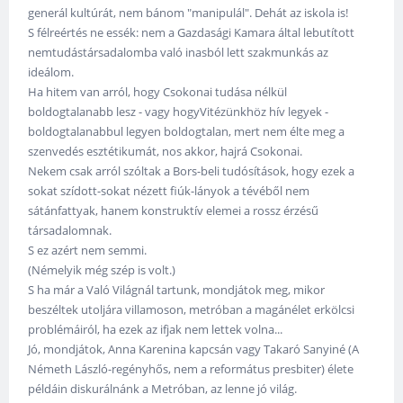
generál kultúrát, nem bánom "manipulál". Dehát az iskola is!
S félreértés ne essék: nem a Gazdasági Kamara által lebutított
nemtudástársadalomba való inasból lett szakmunkás az
ideálom.
Ha hitem van arról, hogy Csokonai tudása nélkül
boldogtalanabb lesz - vagy hogyVitézünkhöz hív legyek -
boldogtalanabbul legyen boldogtalan, mert nem élte meg a
szenvedés esztétikumát, nos akkor, hajrá Csokonai.
Nekem csak arról szóltak a Bors-beli tudósítások, hogy ezek a
sokat szídott-sokat nézett fiúk-lányok a tévéből nem
sátánfattyak, hanem konstruktív elemei a rossz érzésű
társadalomnak.
S ez azért nem semmi.
(Némelyik még szép is volt.)
S ha már a Való Világnál tartunk, mondjátok meg, mikor
beszéltek utoljára villamoson, metróban a magánélet erkölcsi
problémáiról, ha ezek az ifjak nem lettek volna...
Jó, mondjátok, Anna Karenina kapcsán vagy Takaró Sanyiné (A
Németh László-regényhős, nem a református presbiter) élete
példáin diskurálnánk a Metróban, az lenne jó világ.