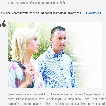
programokkal segítik szabadidejük eltöltését.
Bors című szórakoztató napilap legutóbbi számaiban olvastam
T. D. tudósításait
.
Igazi vakációs körülmények között zajlik az élet tegnap óta Salgóbányán, ah
aktív kikapcsolódásra van lehetőségük a fiataloknak. VV Laci példá
harcművészeti bemutatóval készült, Zsófika és Anikó valóvilágos vetélkedők