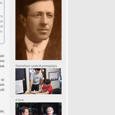
at,
ny
et
tt
rt-
mán
lmi
Személyre szabott pedagógia
kik
k az
raló
ztő
A Don
ét,