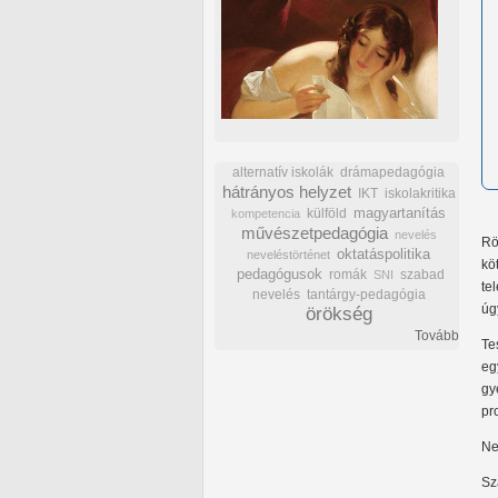
alternatív iskolák
drámapedagógia
hátrányos helyzet
IKT
iskolakritika
külföld
magyartanítás
kompetencia
művészetpedagógia
nevelés
Rö
oktatáspolitika
neveléstörténet
kö
pedagógusok
romák
szabad
SNI
te
nevelés
tantárgy-pedagógia
úg
örökség
Tovább
Te
eg
gy
pr
Ne
Sz