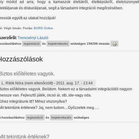
ly módot ad arra, hogy a kamaszok életükről, életképükről, életviszonyaik
flektáljanak és diskuráljanak, segít a társadalmi integráció megőrzésében.
ressük együtt az utakat hozzájuk!
ó: Végh István. Forrás:
BORS Online
szerzőről:
Trencsényi László
hozzászóláshoz
regisztráció
és
bejelentkezés
szükséges
158298 olvasás
Hozzászólások
Biztos előítéletes vagyok.
L. Ritók Nóra (nem ellenőrzött)
- 2011. aug. 17. - 13:44
Biztos előítéletes vagyok. Belátom. Nekem ez a társadalmi integrációtól nagyon
messze van. Fejlesztő játék, olcsó ár, stb..ide-vagy oda.
Kihez integrálunk itt? Mihez viszonyítva?
Mit tekintünk értéknek? Jaj, nem tudom....Győzzetek meg.....
A hozzászóláshoz
regisztráció
és
bejelentkezés
szükséges
Mit tekintünk értéknek?