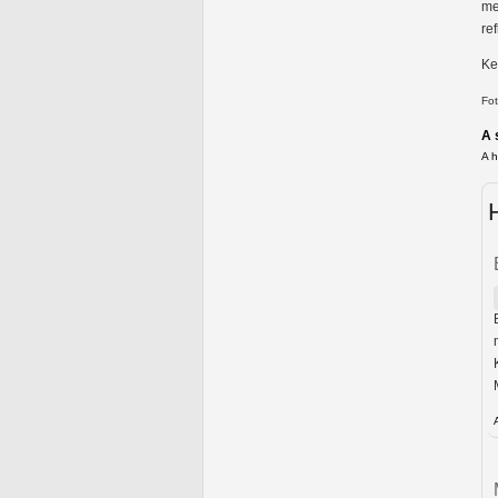
me
re
Ke
Fot
A 
A 