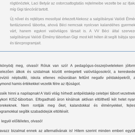
rögtönöztek, Laci Betyár az ostorcsattogtatás rejtelmeibe vezette be az ifjak
míg Gigi táncórát tartott.
Új nővel és rejtélyes mosollyal érkezett Alekosz a salgóbányai Valódi Élmé
fantázianevű táborba, ahová Béci nemcsak nyolcvan kalandéhes gyermek
várt, hanem egykori valóvilágos társait is. A VV Béci által szerveze
salgóbányai Valódi Élmény táborban Gigi most két héten át segíti bátyja spo
és táncprogramjait.
könyödj meg, olvasó! Róluk van szó! A pedagógus-összejöveteleken jófor
telezően átkok és szidalmak között emlegetett valóvilágosokról, a kereskede
levízió népbutító, iskola ellenes műsorában feltűnt negatív példaképekről, a
ymond hamis értékekkel vezetik félre az ifjúságot.
ssék hinni a napilapnak! A Való világ hírhedt antipéldakép celebjei tábort vezetne
ykori KISZ-táborban. Elfogadható áron kínálnak aktívan eltölthető két hetet nya
erekeknek. Nem rontják meg őket, kalandokkal és élményekkel, fejles
ogramokkal segítik szabadidejük eltöltését.
 legyél előítéletes, olvasó!
avazz bizalmat ennek az alternatívának is! Hitem szerint minden emberi együttl