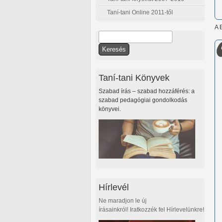
Taní-tani Online 2011-től
A 
Keresés
Keresés űrlap
Taní-tani Könyvek
Szabad írás – szabad hozzáférés: a
szabad pedagógiai gondolkodás
könyvei.
Hírlevél
Ne maradjon le új
írásainkról! Iratkozzék fel Hírlevelünkre!