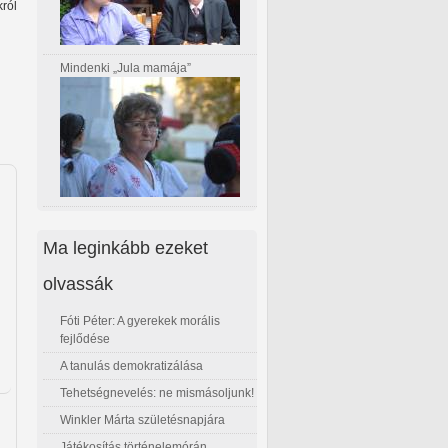
ról
Mindenki „Jula mamája”
Ma leginkább ezeket
olvassák
Fóti Péter: A gyerekek morális
fejlődése
A tanulás demokratizálása
Tehetségnevelés: ne mismásoljunk!
Winkler Márta születésnapjára
Játékosítás történelemórán