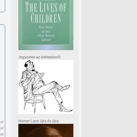
Jegyzetek az értékelésről
Homer Lane újra és újra
ol
ul
et