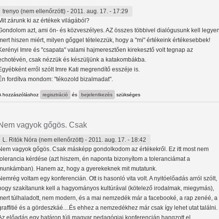
trenyo (nem ellenőrzött)
- 2011. aug. 17. - 17:29
Mit zárunk ki az értékek világából?
Gondolom azt, ami ön- és közveszélyes. AZ összes többivel dialógusunk kell legyen
mert hiszen miért, milyen gőggel tételezzük, hogy a "mi" értékeink értékesebbek!
Kerényi Imre és "csapata" valami hajmeresztően kirekesztő volt tegnap az
echotévén, csak nézzük és készüljünk a katakombákba.
Egyébként erről szólt Imre Kati megrendítő esszéje is.
Én fordítva mondom: "tékozold bizalmadat".
A hozzászóláshoz
regisztráció
és
bejelentkezés
szükséges
Nem vagyok gőgös. Csak
L. Ritók Nóra (nem ellenőrzött)
- 2011. aug. 17. - 18:42
Nem vagyok gőgös. Csak másképp gondolkodom az értékekről. Ez itt most nem
tolerancia kérdése (azt hiszem, én naponta bizonyítom a toleranciámat a
munkámban). Hanem az, hogy a gyerekeknek mit mutatunk.
Nemrég voltam egy konferencián. Ott is hasonló vita volt. A nyitóelőadás arról szólt,
hogy szakítanunk kell a hagyományos kultúrával (kötelező irodalmak, miegymás),
mert túlhaladott, nem modern, és a mai nemzedék már a facebooké, a rap zenéé, a
graffitié és a gördeszkáé....És ehhez a nemzedékhez már csak így lehet utat találni.
Az előadás egy határon túli magyar pedagógiai konferencián hangzott el.