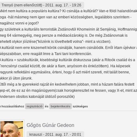
Trenyó (nem ellenőrzött)
- 2011. aug. 17. - 19:26
Miért nem kultúra a populáris kultúra? Ki csinálja a kultúrát? Van-e földi halandóna
joga -hát másmeg nem igen van az emberi közösségben, legalábbis szerintem -
magához vonni e jogot?
Így születnek a kulturális terroristák Zsdánovtól Khomeinin át Semjénig, Hoffmannig
meg 64 vármegyéig, meg persze a médiacézárokig is. De még Zsdánovnak is
lehetett olykor jóízlése("közénk is lövethetett volna"- mint a viccben).
A kultúrát nem erre kiszemelt körök csinálják, hanem csinálódik. Erről írtam újévkor 
Népszabiban, erre reagált Imre a Tani tani konferencián.
A kultúra = szubkultúrák, kisebbségi kultúrák diskurzusa (akár a Ritoók család és a
Trencsényi család között, de akár a fiam, anyósom és énközöttem). Ha képesek
vagyunk reflektálni egymáséira, érteni, hogy ő azt miért szereti, mit talált benne,
akkor jó úton járunk.
Ettől még a te gyerekeid rajzát én kedvelhetem jobban, mint a házam falára festett
gep-et, de ez az én magánügyem(csak horogkeresztet ne fessen, vagy X-et, mint a
Andersen obsitos katonáját üldöző poroszlók)
A hozzászóláshoz
regisztráció
és
bejelentkezés
szükséges
Gőgös Gúnár Gedeon
knauszi
- 2011. aug. 17. - 20:01