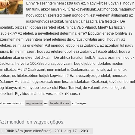
Ennyire szerintem nem tiszta ügy ez. Nagy kérdés ugyanis, hogy h
tanítunk, akkor milyen kultúrát közvetítsünk. Azt mondod, magánüg
hogy jobban szereted (mert gondolom, ezt vehetem állításnak) az
igazgyöngyös rajzokat, mint amit a házad falára festettek. De
mondjuk, biztosan jobban szereted őket, mint a Való Világot. Miért? Ez tisztán
szubjektív? Az életed, a neveltetésed determinál erre? Éppúgy lehetne fordítva is?
Szerintem nem. Szerintem lehet értelmes diskurzust folytatni arról, hogy mi az
értékes, és mi az értéktelen. Azt mondod, ebből lesz Zsdanov. Ez azonban túl nagy
ugrás. Én nem hiszem, hogy az értékrendből lesz Zsdanov. Inkább abból, hogy a
hatalom akar értékrendet diktálni. De ahhoz hatalom kell. A magyarórán nem fogjuk
Csokonai helyett a 100xSzép újságot olvasni. Legföljebb fondorlatos módon
mindkettőt. Mért? Csak azért, mert minket is Csokonaira tanítottak, azt ismerjük
jobban, és hitelesebben tudjuk képviselni? Ez is veszélyes gondolat, nemcsak
Zsdanov. Mert aztán egyszercsak nem lesz az iskolában Csokonai, kevés emberne
fog hiányozni, könnyebb lesz az élet Fluor Tomival, de valamit akkor el fogunk
veszíteni. Egy kicsit már el is veszítettük. (Knausz)
A hozzászóláshoz
regisztráció
és
bejelentkezés
szükséges
Azt mondod, én vagyok gőgős,
L. Ritók Nóra (nem ellenőrzött)
- 2011. aug. 17. - 20:31