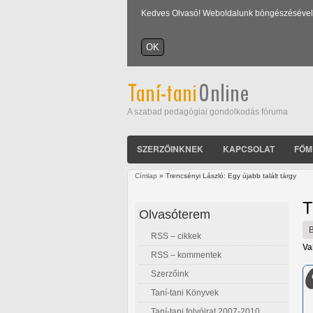
Kedves Olvasó! Weboldalunk böngészésével Ön
A szabad pedagógiai gondolkodás fóruma
SZERZŐINKNEK
KAPCSOLAT
FŐM
Címlap
» Trencsényi László: Egy újabb talált tárgy
Jelenlegi hely
T
Olvasóterem
RSS – cikkek
Va
RSS – kommentek
Szerzőink
Taní-tani Könyvek
Taní-tani folyóirat 2007-2010