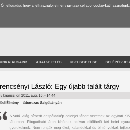
 elfogadja, hogy a felhasználói élmény javítása céljából cookie-kat használunk.
UNKATÁRSAINK
ADATKEZELÉS
CSECSE/BECSE
BELÉPÉS/REG
rencsényi László: Egy újabb talált tárgy
By
knauszi
on 2011. aug. 16. - 14:44
lódi Élmény – táborozás Salgóbányán
A Való világ hírhedt antipéldakép celebjei tábort vezetnek az egykori KIS
táborban. Elfogadható áron kínálnak aktívan eltölthető két hetet nyara
gyerekeknek. Nem rontják meg őket, kalandokkal és élményekkel, fejlesz