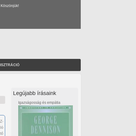
 Köszönjük!
ISZTRÁCIÓ
Legújabb írásaink
Igazságosság és empátia
Z-
ló
tő