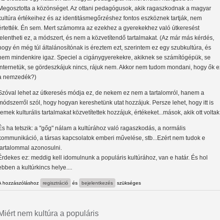
Megosztotta a közönséget. Az ottani pedagógusok, akik ragaszkodnak a magyar
kultúra értékeihez és az identitásmegőrzéshez fontos eszköznek tartják, nem
értették. Én sem. Mert számomra az ezekhez a gyerekekhez való útkeresést
jelentheti ez, a módszert, és nem a közvetítendő tartalmakat. (Az már más kérdés,
hogy én még túl általánosítónak is éreztem ezt, szerintem ez egy szubkultúra, és
nem mindenkire igaz. Speciel a cigánygyerekekre, akiknek se számítógépük, se
internetük, se gördeszkájuk nincs, rájuk nem. Akkor nem tudom mondani, hogy ők e
a nemzedék?)
Szóval lehet az útkeresés módja ez, de nekem ez nem a tartalomról, hanem a
módszerről szól, hogy hogyan kereshetünk utat hozzájuk. Persze lehet, hogy itt is
remek kulturális tartalmakat közvetítettek hozzájuk, értékeket...mások, akik ott voltak
És ha tetszik: a "gőg" nálam a kultúrához való ragaszkodás, a normális
kommunikáció, a társas kapcsolatok emberi művelése, stb...Ezért nem tudok e
tartalommal azonosulni.
Érdekes ez: meddig kell idomulnunk a populáris kultúrához, van e határ. És hol
ebben a kultúrkincs helye....
A hozzászóláshoz
regisztráció
és
bejelentkezés
szükséges
Miért nem kultúra a populáris