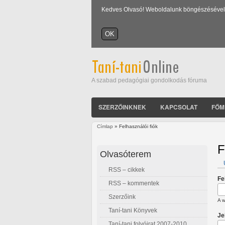
Kedves Olvasó! Weboldalunk böngészésével Ön
A szabad pedagógiai gondolkodás fóruma
SZERZŐINKNEK
KAPCSOLAT
FŐM
Címlap
» Felhasználói fiók
Jelenlegi hely
F
Olvasóterem
RSS – cikkek
E
Fe
RSS – kommentek
Szerzőink
A w
Taní-tani Könyvek
Je
Taní-tani folyóirat 2007-2010