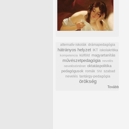
alternatív iskolák
drámapedagógia
hátrányos helyzet
IKT
iskolakritika
külföld
magyartanítás
kompetencia
művészetpedagógia
nevelés
oktatáspolitika
neveléstörténet
pedagógusok
romák
szabad
SNI
nevelés
tantárgy-pedagógia
örökség
Tovább