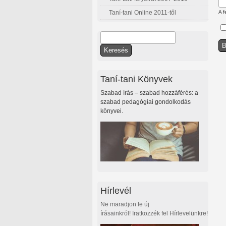
Taní-tani Online 2011-től
A f
Keresés
Keresés űrlap
Taní-tani Könyvek
Szabad írás – szabad hozzáférés: a
szabad pedagógiai gondolkodás
könyvei.
Hírlevél
Ne maradjon le új
írásainkról! Iratkozzék fel Hírlevelünkre!