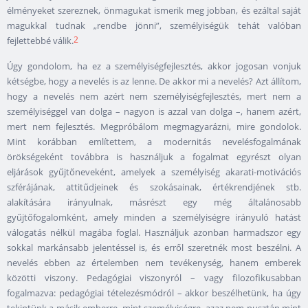
élményeket szereznek, önmagukat ismerik meg jobban, és ezáltal saját
magukkal tudnak „rendbe jönni”, személyiségük tehát valóban
2
fejlettebbé válik.
Úgy gondolom, ha ez a személyiségfejlesztés, akkor jogosan vonjuk
kétségbe, hogy a nevelés is az lenne. De akkor mi a nevelés? Azt állítom,
hogy a nevelés nem azért nem személyiségfejlesztés, mert nem a
személyiséggel van dolga – nagyon is azzal van dolga –, hanem azért,
mert nem fejlesztés. Megpróbálom megmagyarázni, mire gondolok.
Mint korábban említettem, a modernitás nevelésfogalmának
örökségeként továbbra is használjuk a fogalmat egyrészt olyan
eljárások gyűjtőneveként, amelyek a személyiség akarati-motivációs
szférájának, attitűdjeinek és szokásainak, értékrendjének stb.
alakítására irányulnak, másrészt egy még általánosabb
gyűjtőfogalomként, amely minden a személyiségre irányuló hatást
válogatás nélkül magába foglal. Használjuk azonban harmadszor egy
sokkal markánsabb jelentéssel is, és erről szeretnék most beszélni. A
nevelés ebben az értelemben nem tevékenység, hanem emberek
közötti viszony. Pedagógiai viszonyról – vagy filozofikusabban
fogalmazva: pedagógiai tételezésmódról – akkor beszélhetünk, ha úgy