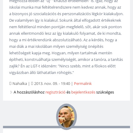
méghozzá ebben az "új" "knauszi értelemben" is. Igaz, hogy az
iskolai munka mai feltételrendszere nem kedvez annak, hogy az
a bizonyos jó szocializációs és perszonalizációs légkör kialakuljon.
De valamilyen így is kialakul. Sokunk által elfogadott értékeknek
nem feltétlenül minden pontján megfelelő, sőt, akár sok ponton
annak ellentmondó lesz az így kialakuló folyamat, de ki mondta,
hogy a mi értékrendünk abszolutizálható. Az a kérdés, hogy a
mai diák a mai iskolában milyen személyiség önépítés
lehetőségeit kapja meg. Hogyan, milyen tartalmak mentén
építheti, konstruálhatja személyiségét, amikor a tanóra, a tanítás
zajlik? Én az LGT-t idézném: "Nincs szebb, mint a főokos előtt
vigyázzban álló láthatatlan röhögés."
Nahalka
|
2013. nov. 09. - 19:40
|
Permalink
A hozzászóláshoz
regisztráció
és
bejelentkezés
szükséges