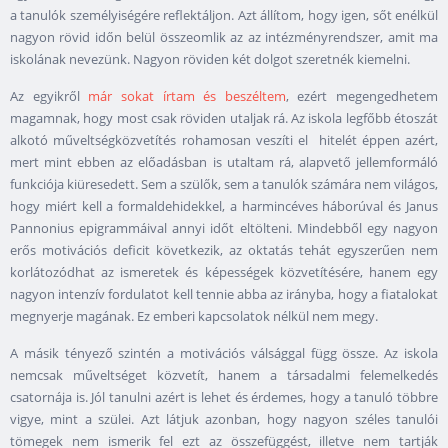
a tanulók személyiségére reflektáljon. Azt állítom, hogy igen, sőt enélkül
nagyon rövid időn belül összeomlik az az intézményrendszer, amit ma
iskolának nevezünk. Nagyon röviden két dolgot szeretnék kiemelni.
Az egyikről
már sokat írtam és beszéltem
, ezért megengedhetem
magamnak, hogy most csak röviden utaljak rá. Az iskola legfőbb étoszát
alkotó műveltségközvetítés rohamosan veszíti el hitelét éppen azért,
mert mint ebben az előadásban is utaltam rá, alapvető jellemformáló
funkciója kiüresedett. Sem a szülők, sem a tanulók számára nem világos,
hogy miért kell a formaldehidekkel, a harmincéves háborúval és Janus
Pannonius epigrammáival annyi időt eltölteni. Mindebből egy nagyon
erős motivációs deficit következik, az oktatás tehát egyszerűen nem
korlátozódhat az ismeretek és képességek közvetítésére, hanem egy
nagyon intenzív fordulatot kell tennie abba az irányba, hogy a fiatalokat
megnyerje magának. Ez emberi kapcsolatok nélkül nem megy.
A másik tényező szintén a motivációs válsággal függ össze. Az iskola
nemcsak műveltséget közvetít, hanem a társadalmi felemelkedés
csatornája is. Jól tanulni azért is lehet és érdemes, hogy a tanuló többre
vigye, mint a szülei. Azt látjuk azonban, hogy nagyon széles tanulói
tömegek nem ismerik fel ezt az összefüggést, illetve nem tartják