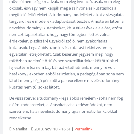
művelői nem elég kreatívak, nem elég invenciózusak, nem elég
okosak, és/vagy nem kapják meg a színvonalas kutatáshoz a
megfelelő feltételeket. A tudomány modelleket alkot a vizsgálata
tárgyáról, és e modellek adaptivitását teszteli. Amióta én látom a
neveléstudományi kutatásokat, kb. a 80-as évek eleje óta, azóta
nem azt tapasztaltam, hogy nagy tömegben lettek volna
érdektelen, piszlicsáré ügyekről szóló, nem gyakorlatias
kutatások. Legalábbis azon kevés kutatást tekintve, amely
egyáltalán létrejöhetett. Csak keserűen jegyzem meg, hogy
miközben az elmúlt 8-10 évben százmilliárdokat költöttünk el
fejlesztésre (ez nem baj, bár azt vitathatnánk, mennyire volt
hatékony), eközben ebből az irdatlan, a pedagógiában soha nem
látott mennyiségű pénzből a par excellence neveléstudományi
kutatás nem túl sokat látott.
De visszatérve: a tudomány - legalábbis remélem - soha nem fog
előírni módszereket, eljárásokat, viselkedésmódokat, nem
szeretném, ha a neveléstudomány újra normatív funkciókkal
rendelkezne.
Nahalka
|
2013. nov. 10. - 16:51
|
Permalink