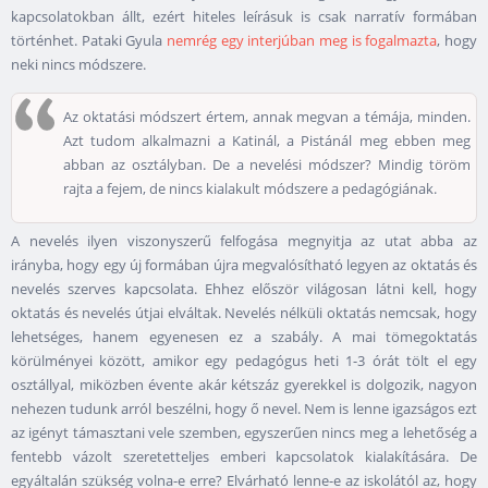
kapcsolatokban állt, ezért hiteles leírásuk is csak narratív formában
történhet. Pataki Gyula
nemrég egy interjúban meg is fogalmazta
, hogy
neki nincs módszere.
Az oktatási módszert értem, annak megvan a témája, minden.
Azt tudom alkalmazni a Katinál, a Pistánál meg ebben meg
abban az osztályban. De a nevelési módszer? Mindig töröm
rajta a fejem, de nincs kialakult módszere a pedagógiának.
A nevelés ilyen viszonyszerű felfogása megnyitja az utat abba az
irányba, hogy egy új formában újra megvalósítható legyen az oktatás és
nevelés szerves kapcsolata. Ehhez először világosan látni kell, hogy
oktatás és nevelés útjai elváltak. Nevelés nélküli oktatás nemcsak, hogy
lehetséges, hanem egyenesen ez a szabály. A mai tömegoktatás
körülményei között, amikor egy pedagógus heti 1-3 órát tölt el egy
osztállyal, miközben évente akár kétszáz gyerekkel is dolgozik, nagyon
nehezen tudunk arról beszélni, hogy ő nevel. Nem is lenne igazságos ezt
az igényt támasztani vele szemben, egyszerűen nincs meg a lehetőség a
fentebb vázolt szeretetteljes emberi kapcsolatok kialakítására. De
egyáltalán szükség volna-e erre? Elvárható lenne-e az iskolától az, hogy