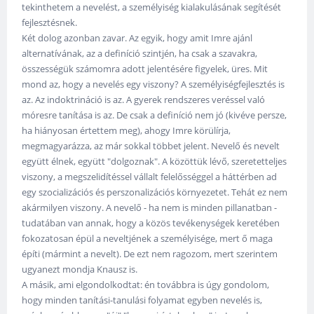
tekinthetem a nevelést, a személyiség kialakulásának segítését
fejlesztésnek.
Két dolog azonban zavar. Az egyik, hogy amit Imre ajánl
alternatívának, az a definíció szintjén, ha csak a szavakra,
összességük számomra adott jelentésére figyelek, üres. Mit
mond az, hogy a nevelés egy viszony? A személyiségfejlesztés is
az. Az indoktrináció is az. A gyerek rendszeres veréssel való
móresre tanítása is az. De csak a definíció nem jó (kivéve persze,
ha hiányosan értettem meg), ahogy Imre körülírja,
megmagyarázza, az már sokkal többet jelent. Nevelő és nevelt
együtt élnek, együtt "dolgoznak". A közöttük lévő, szeretetteljes
viszony, a megszelidítéssel vállalt felelősséggel a háttérben ad
egy szocializációs és perszonalizációs környezetet. Tehát ez nem
akármilyen viszony. A nevelő - ha nem is minden pillanatban -
tudatában van annak, hogy a közös tevékenységek keretében
fokozatosan épül a neveltjének a személyisége, mert ő maga
építi (mármint a nevelt). De ezt nem ragozom, mert szerintem
ugyanezt mondja Knausz is.
A másik, ami elgondolkodtat: én továbbra is úgy gondolom,
hogy minden tanítási-tanulási folyamat egyben nevelés is,