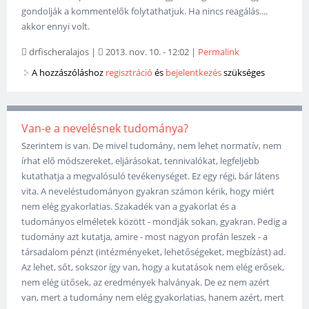
gondolják a kommentelők folytathatjuk. Ha nincs reagálás....
akkor ennyi volt.
drfischeralajos
|
2013. nov. 10. - 12:02
|
Permalink
A hozzászóláshoz
regisztráció
és
bejelentkezés
szükséges
Van-e a nevelésnek tudománya?
Szerintem is van. De mivel tudomány, nem lehet normatív, nem
írhat elő módszereket, eljárásokat, tennivalókat, legfeljebb
kutathatja a megvalósuló tevékenységet. Ez egy régi, bár látens
vita. A neveléstudományon gyakran számon kérik, hogy miért
nem elég gyakorlatias. Szakadék van a gyakorlat és a
tudományos elméletek között - mondják sokan, gyakran. Pedig a
tudomány azt kutatja, amire - most nagyon profán leszek - a
társadalom pénzt (intézményeket, lehetőségeket, megbízást) ad.
Az lehet, sőt, sokszor így van, hogy a kutatások nem elég erősek,
nem elég ütősek, az eredmények halványak. De ez nem azért
van, mert a tudomány nem elég gyakorlatias, hanem azért, mert