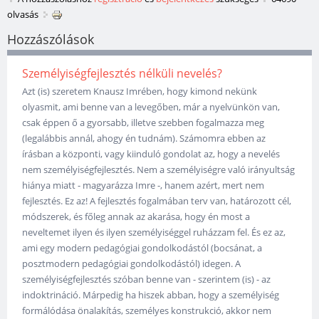
olvasás
Hozzászólások
Személyiségfejlesztés nélküli nevelés?
Azt (is) szeretem Knausz Imrében, hogy kimond nekünk
olyasmit, ami benne van a levegőben, már a nyelvünkön van,
csak éppen ő a gyorsabb, illetve szebben fogalmazza meg
(legalábbis annál, ahogy én tudnám). Számomra ebben az
írásban a központi, vagy kiinduló gondolat az, hogy a nevelés
nem személyiségfejlesztés. Nem a személyiségre való irányultság
hiánya miatt - magyarázza Imre -, hanem azért, mert nem
fejlesztés. Ez az! A fejlesztés fogalmában terv van, határozott cél,
módszerek, és főleg annak az akarása, hogy én most a
neveltemet ilyen és ilyen személyiséggel ruházzam fel. És ez az,
ami egy modern pedagógiai gondolkodástól (bocsánat, a
posztmodern pedagógiai gondolkodástól) idegen. A
személyiségfejlesztés szóban benne van - szerintem (is) - az
indoktrináció. Márpedig ha hiszek abban, hogy a személyiség
formálódása önalakítás, személyes konstrukció, akkor nem