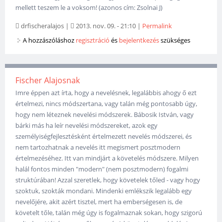
mellett teszem le a voksom! (azonos cím: Zsolnai J)
drfischeralajos
|
2013. nov. 09. - 21:10
|
Permalink
A hozzászóláshoz
regisztráció
és
bejelentkezés
szükséges
Fischer Alajosnak
Imre éppen azt írta, hogy a nevelésnek, legalábbis ahogy ő ezt
értelmezi, nincs módszertana, vagy talán még pontosabb úgy,
hogy nem léteznek nevelési módszerek. Bábosik István, vagy
bárki más ha leír nevelési módszereket, azok egy
személyiségfejlesztésként értelmezett nevelés módszerei, és
nem tartozhatnak a nevelés itt megismert posztmodern
értelmezéséhez. Itt van mindjárt a követelés módszere. Milyen
halál fontos minden "modern" (nem posztmodern) fogalmi
struktúrában! Azzal szeretlek, hogy követelek tőled - vagy hogy
szoktuk, szokták mondani. Mindenki emlékszik legalább egy
nevelőjére, akit azért tisztel, mert ha emberségesen is, de
követelt tőle, talán még úgy is fogalmaznak sokan, hogy szigorú