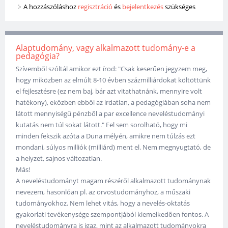
A hozzászóláshoz
regisztráció
és
bejelentkezés
szükséges
Alaptudomány, vagy alkalmazott tudomány-e a
pedagógia?
Szívemből szóltál amikor ezt írod: "Csak keserűen jegyzem meg,
hogy miközben az elmúlt 8-10 évben százmilliárdokat költöttünk
el fejlesztésre (ez nem baj, bár azt vitathatnánk, mennyire volt
hatékony), eközben ebből az irdatlan, a pedagógiában soha nem
látott mennyiségű pénzből a par excellence neveléstudományi
kutatás nem túl sokat látott." Fel sem sorolható, hogy mi
minden fekszik azóta a Duna mélyén, amikre nem túlzás ezt
mondani, súlyos milliók (milliárd) ment el. Nem megnyugtató, de
a helyzet, sajnos változatlan.
Más!
A neveléstudományt magam részéről alkalmazott tudománynak
nevezem, hasonlóan pl. az orvostudományhoz, a műszaki
tudományokhoz. Nem lehet vitás, hogy a nevelés-oktatás
gyakorlati tevékenysége szempontjából kiemelkedően fontos. A
neveléstudományra is igaz, mint az alkalmazott tudományokra