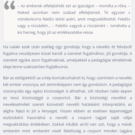
– Az emberek elfelejtették ezt az igazságot – mondta a róka. –
Neked azonban nem szabad elfelejtened. Te egyszer s
mindenkorra felelős lettél azért, amit megszelídítettél. Felelős
vagy a rózsádért... – Felelős vagyok a rózsámért – ismételte a
kis herceg, hogy jól az emlékezetébe vésse.
Ha valaki ezek után esetleg úgy gondolja, hogy a nevelés itt felvázolt
fogalma veszélyesen közel került a szeretet fogalmához, jól gondolja. A
szeretet egyike azon fogalmaknak, amelyekkel a pedagógiai elméletnek
ideje lenne szakszerűen foglalkoznia.
Bár az eddigiekből az a kép bontakozhatott ki, hogy szerintem a nevelés
két ember viszonya, ezt semmiképpen nem így gondolom. A pedagógiai
viszonyulás egy egész közösséget is áthathat, sőt részben talán éppen
ez teszi közösséggé a csoportot. Bár a közösségi nevelést a
neveléselmélet szereti közvetett nevelői hatásként interpretálni, ez
aligha fejezi ki jól a lényeget, hiszen ebben az esetben éppenséggel
eszközként használná a nevelő a csoport tagjait saját céljai
megvalósítása érdekében. Sokkal inkább arról van szó, hogy a másik
emberért mint emberért viselt felelősség a csoport minden tagjára