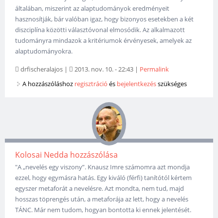
általában, miszerint az alaptudományok eredményeit
hasznosítják, bár valóban igaz, hogy bizonyos esetekben a két
diszciplína közötti választóvonal elmosódik. Az alkalmazott
tudományra mindazok a kritériumok érvényesek, amelyek az
alaptudományokra.
drfischeralajos
|
2013. nov. 10. - 22:43
|
Permalink
A hozzászóláshoz
regisztráció
és
bejelentkezés
szükséges
Kolosai Nedda hozzászólása
"A „nevelés egy viszony”. Knausz Imre számomra azt mondja
ezzel, hogy egymásra hatás. Egy kiváló (férfi) tanítótól kértem
egyszer metaforát a nevelésre. Azt mondta, nem tud, majd
hosszas töprengés után, a metaforája az lett, hogy a nevelés
TÁNC. Már nem tudom, hogyan bontotta ki ennek jelentését.