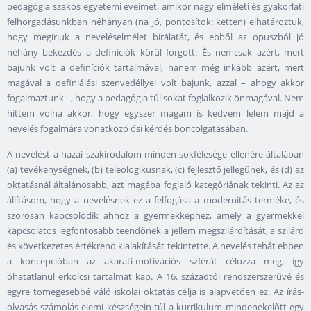
pedagógia szakos egyetemi éveimet, amikor nagy elméleti és gyakorlati
felhorgadásunkban néhányan (na jó, pontosítok: ketten) elhatároztuk,
hogy megírjuk a neveléselmélet bírálatát, és ebből az opuszból jó
néhány bekezdés a definíciók körül forgott. És nemcsak azért, mert
bajunk volt a definíciók tartalmával, hanem még inkább azért, mert
magával a definiálási szenvedéllyel volt bajunk, azzal – ahogy akkor
fogalmaztunk –, hogy a pedagógia túl sokat foglalkozik önmagával. Nem
hittem volna akkor, hogy egyszer magam is kedvem lelem majd a
nevelés fogalmára vonatkozó ősi kérdés boncolgatásában.
A nevelést a hazai szakirodalom minden sokfélesége ellenére általában
(a) tevékenységnek, (b) teleologikusnak, (c) fejlesztő jellegűnek, és (d) az
oktatásnál általánosabb, azt magába foglaló kategóriának tekinti. Az az
állításom, hogy a nevelésnek ez a felfogása a modernitás terméke, és
szorosan kapcsolódik ahhoz a gyermekképhez, amely a gyermekkel
kapcsolatos legfontosabb teendőnek a jellem megszilárdítását, a szilárd
és következetes értékrend kialakítását tekintette. A nevelés tehát ebben
a koncepcióban az akarati-motivációs szférát célozza meg, így
óhatatlanul erkölcsi tartalmat kap. A 16. századtól rendszerszerűvé és
egyre tömegesebbé váló iskolai oktatás célja is alapvetően ez. Az írás-
olvasás-számolás elemi készségein túl a kurrikulum mindenekelőtt egy