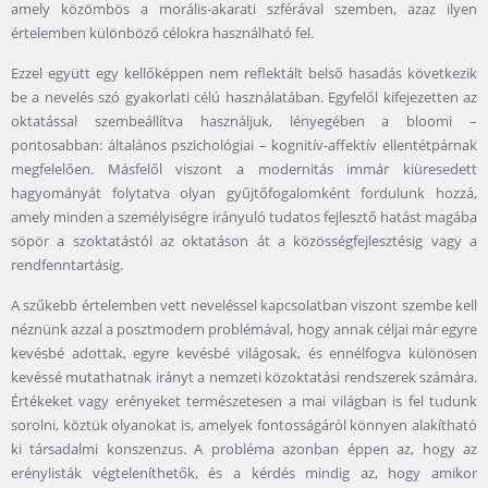
amely közömbös a morális-akarati szférával szemben, azaz ilyen
értelemben különböző célokra használható fel.
Ezzel együtt egy kellőképpen nem reflektált belső hasadás következik
be a nevelés szó gyakorlati célú használatában. Egyfelől kifejezetten az
oktatással szembeállítva használjuk, lényegében a bloomi –
pontosabban: általános pszichológiai – kognitív-affektív ellentétpárnak
megfelelően. Másfelől viszont a modernitás immár kiüresedett
hagyományát folytatva olyan gyűjtőfogalomként fordulunk hozzá,
amely minden a személyiségre irányuló tudatos fejlesztő hatást magába
söpör a szoktatástól az oktatáson át a közösségfejlesztésig vagy a
rendfenntartásig.
A szűkebb értelemben vett neveléssel kapcsolatban viszont szembe kell
néznünk azzal a posztmodern problémával, hogy annak céljai már egyre
kevésbé adottak, egyre kevésbé világosak, és ennélfogva különösen
kevéssé mutathatnak irányt a nemzeti közoktatási rendszerek számára.
Értékeket vagy erényeket természetesen a mai világban is fel tudunk
sorolni, köztük olyanokat is, amelyek fontosságáról könnyen alakítható
ki társadalmi konszenzus. A probléma azonban éppen az, hogy az
erénylisták végteleníthetők, és a kérdés mindig az, hogy amikor