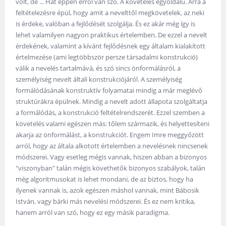
volt, de ... Hát éppen erről van szó. A követelés egyoldalú. Arra a
feltételezésre épül, hogy amit a nevelttől megkövetelek, az neki
is érdeke, valóban a fejlődését szolgálja. És ez akár még így is
lehet valamilyen nagyon praktikus értelemben. De ezzel a nevelt
érdekének, valamint a kívánt fejlődésnek egy általam kialakított
értelmezése (ami legtöbbször persze társadalmi konstrukció)
válik a nevelés tartalmává, és szó sincs önformálásról, a
személyiség nevelt általi konstrukciójáról. A személyiség
formálódásának konstruktív folyamatai mindig a már meglévő
struktúrákra épülnek. Mindig a nevelt adott állapota szolgáltatja
a formálódás, a konstrukció feltételrendszerét. Ezzel szemben a
követelés valami egészen más: tőlem származik, és helyettesíteni
akarja az önformálást, a konstrukciót. Engem Imre meggyőzött
arról, hogy az általa alkotott értelemben a nevelésnek nincsenek
módszerei. Vagy esetleg mégis vannak, hiszen abban a bizonyos
"viszonyban" talán mégis követhetők bizonyos szabályok, talán
még algoritmusokat is lehet mondani, de az biztos, hogy ha
ilyenek vannak is, azok egészen máshol vannak, mint Bábosik
István, vagy bárki más nevelési módszerei. És ez nem kritika,
hanem arról van szó, hogy ez egy másik paradigma.