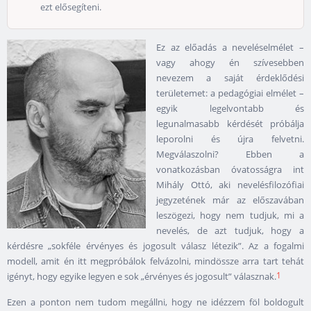
ezt elősegíteni.
Ez az előadás a neveléselmélet –
vagy ahogy én szívesebben
nevezem a saját érdeklődési
területemet: a pedagógiai elmélet –
egyik legelvontabb és
legunalmasabb kérdését próbálja
leporolni és újra felvetni.
Megválaszolni? Ebben a
vonatkozásban óvatosságra int
Mihály Ottó, aki nevelésfilozófiai
jegyzetének már az előszavában
leszögezi, hogy nem tudjuk, mi a
nevelés, de azt tudjuk, hogy a
kérdésre „sokféle érvényes és jogosult válasz létezik”. Az a fogalmi
modell, amit én itt megpróbálok felvázolni, mindössze arra tart tehát
1
igényt, hogy egyike legyen e sok „érvényes és jogosult” válasznak.
Ezen a ponton nem tudom megállni, hogy ne idézzem föl boldogult