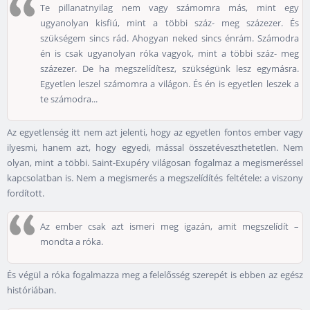
Te pillanatnyilag nem vagy számomra más, mint egy
ugyanolyan kisfiú, mint a többi száz- meg százezer. És
szükségem sincs rád. Ahogyan neked sincs énrám. Számodra
én is csak ugyanolyan róka vagyok, mint a többi száz- meg
százezer. De ha megszelídítesz, szükségünk lesz egymásra.
Egyetlen leszel számomra a világon. És én is egyetlen leszek a
te számodra...
Az egyetlenség itt nem azt jelenti, hogy az egyetlen fontos ember vagy
ilyesmi, hanem azt, hogy egyedi, mással összetéveszthetetlen. Nem
olyan, mint a többi. Saint-Exupéry világosan fogalmaz a megismeréssel
kapcsolatban is. Nem a megismerés a megszelídítés feltétele: a viszony
fordított.
Az ember csak azt ismeri meg igazán, amit megszelídít –
mondta a róka.
És végül a róka fogalmazza meg a felelősség szerepét is ebben az egész
históriában.