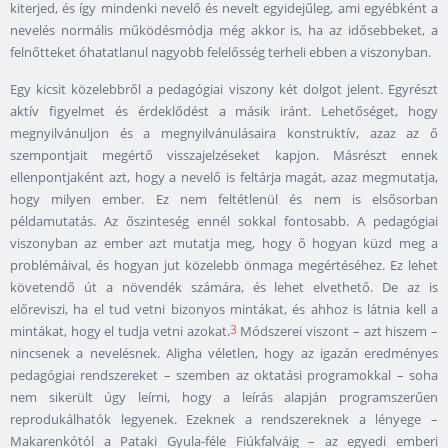
kiterjed, és így mindenki nevelő és nevelt egyidejűleg, ami egyébként a
nevelés normális működésmódja még akkor is, ha az idősebbeket, a
felnőtteket óhatatlanul nagyobb felelősség terheli ebben a viszonyban.
Egy kicsit közelebbről a pedagógiai viszony két dolgot jelent. Egyrészt
aktív figyelmet és érdeklődést a másik iránt. Lehetőséget, hogy
megnyilvánuljon és a megnyilvánulásaira konstruktív, azaz az ő
szempontjait megértő visszajelzéseket kapjon. Másrészt ennek
ellenpontjaként azt, hogy a nevelő is feltárja magát, azaz megmutatja,
hogy milyen ember. Ez nem feltétlenül és nem is elsősorban
példamutatás. Az őszinteség ennél sokkal fontosabb. A pedagógiai
viszonyban az ember azt mutatja meg, hogy ő hogyan küzd meg a
problémáival, és hogyan jut közelebb önmaga megértéséhez. Ez lehet
követendő út a növendék számára, és lehet elvethető. De az is
előreviszi, ha el tud vetni bizonyos mintákat, és ahhoz is látnia kell a
3
mintákat, hogy el tudja vetni azokat.
Módszerei viszont – azt hiszem –
nincsenek a nevelésnek. Aligha véletlen, hogy az igazán eredményes
pedagógiai rendszereket – szemben az oktatási programokkal – soha
nem sikerült úgy leírni, hogy a leírás alapján programszerűen
reprodukálhatók legyenek. Ezeknek a rendszereknek a lényege –
Makarenkótól a Pataki Gyula-féle Fiúkfalváig – az egyedi emberi