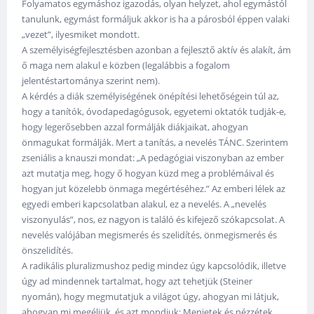
Folyamatos egymáshoz igazodás, olyan helyzet, ahol egymástól
tanulunk, egymást formáljuk akkor is ha a párosból éppen valaki
„vezet”, ilyesmiket mondott.
A személyiségfejlesztésben azonban a fejlesztő aktív és alakít, ám
ő maga nem alakul e közben (legalábbis a fogalom
jelentéstartománya szerint nem).
A kérdés a diák személyiségének önépítési lehetőségein túl az,
hogy a tanítók, óvodapedagógusok, egyetemi oktatók tudják-e,
hogy legerősebben azzal formálják diákjaikat, ahogyan
önmagukat formálják. Mert a tanítás, a nevelés TÁNC. Szerintem
zseniális a knauszi mondat: „A pedagógiai viszonyban az ember
azt mutatja meg, hogy ő hogyan küzd meg a problémáival és
hogyan jut közelebb önmaga megértéséhez.” Az emberi lélek az
egyedi emberi kapcsolatban alakul, ez a nevelés. A „nevelés
viszonyulás”, nos, ez nagyon is találó és kifejező szókapcsolat. A
nevelés valójában megismerés és szelidítés, önmegismerés és
önszelidítés.
A radikális pluralizmushoz pedig mindez úgy kapcsolódik, illetve
úgy ad mindennek tartalmat, hogy azt tehetjük (Steiner
nyomán), hogy megmutatjuk a világot úgy, ahogyan mi látjuk,
ahogyan mi megéljük, és azt mondjuk: Menjetek és nézzétek