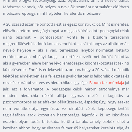
Ami ennélfogva tevékenység, azaz olyasvalami, amit a nevelő csinál.
Módszerei vannak, sőt helyes, a nevelők számára normaként előírható
módszerei éppúgy, mint helytelen, kerülendő módszerei.
A 20. század aztán felborította ezt az egész konstrukciót. Mint ismeretes,
először a reformpedagógia ingatta meg a kívülről adott pedagógiai célok
iránti bizalmat – pontosabban vonta le a bizalom társadalmi
megrendüléséből adódó konzekvenciákat – azáltal, hogy az állatidomár-
nevelő helyébe – aki a vad, természeti lényből normákat betartó
erkölcsi-társadalmi lényt farag – a kertész-nevelő metaforáját állította,
aki a gyerekben eleve benne lévő lehetőségek kibontakoztatását tekinti
küldetésének. Ennél is érdekesebb azonban, hogy a 20. század második
felétől az elméletben és a fejlesztési gyakorlatban is felbomlik oktatás és
nevelés korábbi szerves és hierarchikus egysége.
Bloom taxonómiája
jól
jelzi ezt a folyamatot. A pedagógiai célok három tartománya már
minden hierarchia nélkül állítja egymás mellé a kognitív, a
pszichomotoros és az affektív célkitűzéseket, éspedig úgy, hogy ezeket
nem vonatkoztatja egymásra. Az oktatási célok képességorientált
taglalásában azok közvetlen hasznossága fejeződik ki. Az iskolában
eszerint olyan tudás birtokába kerül a tanuló, amely eszköz lehet a
kezében ahhoz, hogy az életben felmerülő helyzeteket kezelni tudja, és