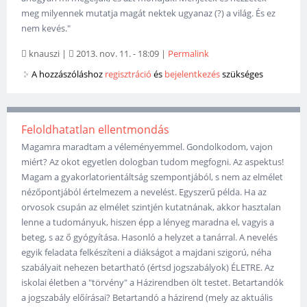
meg milyennek mutatja magát nektek ugyanaz (?) a világ. És ez
nem kevés."
knauszi
|
2013. nov. 11. - 18:09
|
Permalink
A hozzászóláshoz
regisztráció
és
bejelentkezés
szükséges
Feloldhatatlan ellentmondás
Magamra maradtam a véleményemmel. Gondolkodom, vajon
miért? Az okot egyetlen dologban tudom megfogni. Az aspektus!
Magam a gyakorlatorientáltság szempontjából, s nem az elmélet
nézőpontjából értelmezem a nevelést. Egyszerű példa. Ha az
orvosok csupán az elmélet szintjén kutatnának, akkor hasztalan
lenne a tudományuk, hiszen épp a lényeg maradna el, vagyis a
beteg, s az ő gyógyítása. Hasonló a helyzet a tanárral. A nevelés
egyik feladata felkészíteni a diákságot a majdani szigorú, néha
szabályait nehezen betartható (értsd jogszabályok) ÉLETRE. Az
iskolai életben a "törvény" a Házirendben ölt testet. Betartandók
a jogszabály előírásai? Betartandó a házirend (mely az aktuális