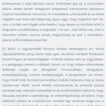
érvényesnek a saját életükre nézve. Különösen igaz ez a nyomorban
élőkre, akiket bevett elidegenítő kifejezéssel halmozottan hátrányos
helyeztű tanulóknak nevezünk. Az ő esetükben a lemaradás és az iskola
világától való kulturális idegenség olyan nagy, hogy maguktól sem ők,
sem a szüleik nem fogják soha belátni, hogy éppen az iskolázás lehet a
megoldás a problémáikra. A megoldás – ha van – nem lehet más, mint a
közvetlen emberi viszony, amely megnyithatja az utat a motivációs-
akarati szféra befolyásolása felé.
És akkor a negyvenmillió forintos kérdés: lehetséges-e ez? Rövid
válaszkísérletem ennyi lenne: talán igen, de ahhoz mindent fenekestül
fel kell forgatni az iskola világában. A kérdés nyilván nem az, hogy képes-
e a pedagógus szeretni a diákjait, hanem az, hogy milyen intézményes
feltételek tudják ezt elősegíteni. Címszavakban: dereguláció,
emberléptékűség, sokrétű tevékenységek. A dereguláción azt értem,
hogy minél több formális-bürokratikus szabály határozza meg az iskola
mindennapi életét, annál inkább redukálódnak az emberek puszta
szereppé (egy szervezet szereplőjévé), és annál kevésbé valószínű, hogy
fókuszba kerülhet a személyiség. Az emberléptékűség azt jelenti, hogy
átlátható méretű az a tanulói kör, amellyel egy tanárnak dolga van, a