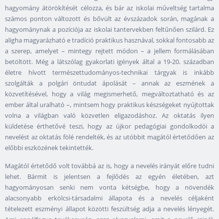
hagyomány átörökítését célozza, és bár az iskolai műveltség tartalma
számos ponton változott és bővült az évszázadok során, magának a
hagyománynak a pozíciója az iskolai tantervekben feltűnően szilárd. Ez
aligha magyarázható e tradíció praktikus hasznával, sokkal fontosabb az
a szerep, amelyet – mintegy rejtett módon – a jellem formálásában
betöltött. Még a látszólag gyakorlati igények által a 19-20. században
életre hívott természettudományos-technikai tárgyak is inkább
szolgálták a polgári öntudat ápolását – annak az eszmének a
közvetítésével, hogy a világ megismerhető, megváltoztatható és az
ember által uralható –, mintsem hogy praktikus készségeket nyújtottak
volna a világban való közvetlen eligazodáshoz. Az oktatás ilyen
küldetése érthetővé teszi, hogy az újkor pedagógiai gondolkodói a
nevelést az oktatás fölé rendelték, és az utóbbit magától értetődően az
előbbi eszközének tekintették.
Magától értetődő volt továbbá az is, hogy a nevelés irányát előre tudni
lehet. Bármit is jelentsen a fejlődés az egyén életében, azt
hagyományosan senki nem vonta kétségbe, hogy a növendék
alacsonyabb erkölcsi-társadalmi állapota és a nevelés céljaként
tételezett eszményi állapot közötti feszültség adja a nevelés lényegét.