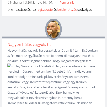
Nahalka
|
2013. nov. 10. - 07:14
|
Permalink
A hozzászóláshoz
regisztráció
és
bejelentkezés
szükséges
Nagyon hálás vagyok, ha
Nagyon hálás vagyok, ha beszéltek arról, amit írtam. Elsősorban
azért, mert ez egyáltalán nincs bennem kikristályosodva, és a
diskurzus sokat segíthet abban, hogy magamat megértsem.
Szóval ami a követelést illeti, az szerintem azért nem
nevelési módszer, mert amikor "követelünk", mindig valami
konkrét dolgot csinálunk, pl. követelményeket támasztva
oktatunk, vagy szervezetet fejlesztünk, vagy egyszerűen
veszekszünk, és ezeket a tevékenységeket önkényesen vonjuk
össze a "követelés" kategóriájába. Ezek bármelyike
megvalósulhat nevelési viszonyban is, amennyiben a
személyiség fejlődési szükségleteire reflektálunk, de minden