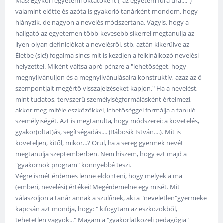
Más! Egykori egyetemi oktatóként ("az egyetem fura ura....")
valamint elötte és azóta is gyakorló tanárként mondom, hogy
hiányzik, de nagyon a nevelés módszertana. Vagyis, hogy a
hallgató az egyetemen több-kevesebb sikerrel megtanulja az
ilyen-olyan definiciókat a nevelésről, stb, aztán kikerülve az
Életbe (sic!) fogalma sincs mit is kezdjen a felkinálkozó nevelési
helyzettel. Miként váltsa apró pénzre a "lehetőséget, hogy
megnyilvánuljon és a megnyilvánulásaira konstruktív, azaz az ő
szempontjait megértő visszajelzéseket kapjon." Ha a nevelést,
mint tudatos, tervszerű személyiségformálásként értelmezi,
akkor meg miféle eszközökkel, lehetőséggel formálja a tanuló
személyiségét. Azt is megtanulta, hogy módszerei: a követelés,
gyakor(oltat)ás, segítségadás.... (Bábosik István....). Mit is
követeljen, kitől, mikor...? Örül, ha a sereg gyermek nevét
megtanulja szeptemberben. Nem hiszem, hogy ezt majd a
"gyakornok program" könnyebbé teszi.
Végre ismét érdemes lenne eldönteni, hogy melyek a ma
(emberi, nevelési) értékei! Megérdemelne egy misét. Mit
válaszoljon a tanár annak a szülőnek, aki a "neveletlen"gyermeke
kapcsán azt mondja, hogy: " kifogytam az eszközökből,
tehetetlen vagyok..." Magam a "gyakorlatközeli pedagógia"