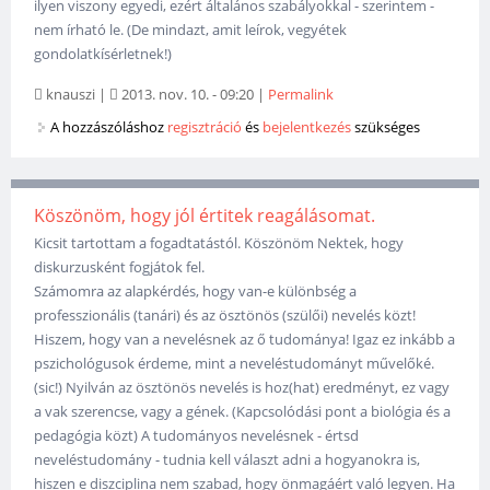
ilyen viszony egyedi, ezért általános szabályokkal - szerintem -
nem írható le. (De mindazt, amit leírok, vegyétek
gondolatkísérletnek!)
knauszi
|
2013. nov. 10. - 09:20
|
Permalink
A hozzászóláshoz
regisztráció
és
bejelentkezés
szükséges
Köszönöm, hogy jól értitek reagálásomat.
Kicsit tartottam a fogadtatástól. Köszönöm Nektek, hogy
diskurzusként fogjátok fel.
Számomra az alapkérdés, hogy van-e különbség a
professzionális (tanári) és az ösztönös (szülői) nevelés közt!
Hiszem, hogy van a nevelésnek az ő tudománya! Igaz ez inkább a
pszichológusok érdeme, mint a neveléstudományt művelőké.
(sic!) Nyilván az ösztönös nevelés is hoz(hat) eredményt, ez vagy
a vak szerencse, vagy a gének. (Kapcsolódási pont a biológia és a
pedagógia közt) A tudományos nevelésnek - értsd
neveléstudomány - tudnia kell választ adni a hogyanokra is,
hiszen e diszciplina nem szabad, hogy önmagáért való legyen. Ha