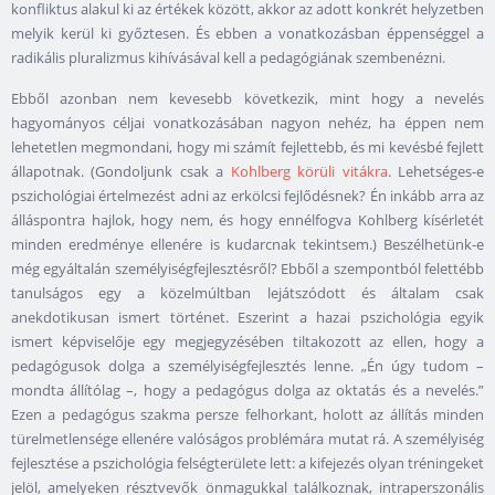
konfliktus alakul ki az értékek között, akkor az adott konkrét helyzetben
melyik kerül ki győztesen. És ebben a vonatkozásban éppenséggel a
radikális pluralizmus kihívásával kell a pedagógiának szembenézni.
Ebből azonban nem kevesebb következik, mint hogy a nevelés
hagyományos céljai vonatkozásában nagyon nehéz, ha éppen nem
lehetetlen megmondani, hogy mi számít fejlettebb, és mi kevésbé fejlett
állapotnak. (Gondoljunk csak a
Kohlberg körüli vitákra
. Lehetséges-e
pszichológiai értelmezést adni az erkölcsi fejlődésnek? Én inkább arra az
álláspontra hajlok, hogy nem, és hogy ennélfogva Kohlberg kísérletét
minden eredménye ellenére is kudarcnak tekintsem.) Beszélhetünk-e
még egyáltalán személyiségfejlesztésről? Ebből a szempontból felettébb
tanulságos egy a közelmúltban lejátszódott és általam csak
anekdotikusan ismert történet. Eszerint a hazai pszichológia egyik
ismert képviselője egy megjegyzésében tiltakozott az ellen, hogy a
pedagógusok dolga a személyiségfejlesztés lenne. „Én úgy tudom –
mondta állítólag –, hogy a pedagógus dolga az oktatás és a nevelés.”
Ezen a pedagógus szakma persze felhorkant, holott az állítás minden
türelmetlensége ellenére valóságos problémára mutat rá. A személyiség
fejlesztése a pszichológia felségterülete lett: a kifejezés olyan tréningeket
jelöl, amelyeken résztvevők önmagukkal találkoznak, intraperszonális