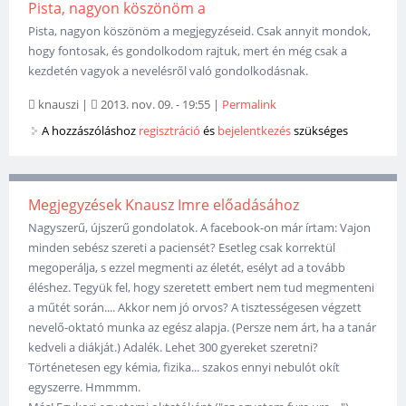
Pista, nagyon köszönöm a
Pista, nagyon köszönöm a megjegyzéseid. Csak annyit mondok,
hogy fontosak, és gondolkodom rajtuk, mert én még csak a
kezdetén vagyok a nevelésről való gondolkodásnak.
knauszi
|
2013. nov. 09. - 19:55
|
Permalink
A hozzászóláshoz
regisztráció
és
bejelentkezés
szükséges
Megjegyzések Knausz Imre előadásához
Nagyszerű, újszerű gondolatok. A facebook-on már írtam: Vajon
minden sebész szereti a paciensét? Esetleg csak korrektül
megoperálja, s ezzel megmenti az életét, esélyt ad a tovább
éléshez. Tegyük fel, hogy szeretett embert nem tud megmenteni
a műtét során.... Akkor nem jó orvos? A tisztességesen végzett
nevelő-oktató munka az egész alapja. (Persze nem árt, ha a tanár
kedveli a diákját.) Adalék. Lehet 300 gyereket szeretni?
Történetesen egy kémia, fizika... szakos ennyi nebulót okít
egyszerre. Hmmmm.