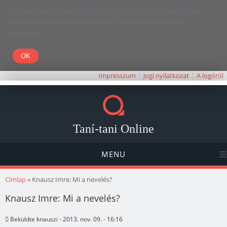
Kedves Olvasó! Weboldalunk böngészésével Ön elfogadja, hogy a
felhasználói élmény javítása céljából cookie-kat használunk.
Köszönjük!
Impresszum
Jogi nyilatkozat
A logóról
Taní-tani Online
MENU
Jelenlegi hely
Címlap
» Knausz Imre: Mi a nevelés?
Knausz Imre: Mi a nevelés?
Beküldte
knauszi
- 2013. nov. 09. - 16:16