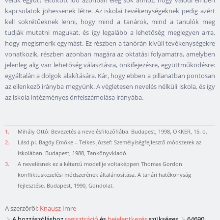
velük együtt eltöltött idő azonban elég sok ahhoz, hogy valódi emberi
kapcsolatok jöhessenek létre. Az iskolai tevékenységeknek pedig azért
kell sokrétűeknek lenni, hogy mind a tanárok, mind a tanulók meg
tudják mutatni magukat, és így legalább a lehetőség meglegyen arra,
hogy megismerik egymást. Ez részben a tanórán kívüli tevékenységekre
vonatkozik, részben azonban magára az oktatási folyamatra, amelyben
jelenleg alig van lehetőség választásra, önkifejezésre, együttműködésre:
egyáltalán a dolgok alakítására. Kár, hogy ebben a pillanatban pontosan
az ellenkező irányba megyünk. A végletesen nevelés nélküli iskola, és így
az iskola intézményes önfelszámolása irányába.
1.
Mihály Ottó: Bevezetés a nevelésfilozófiába. Budapest, 1998, OKKER, 15. o.
2.
Lásd pl. Bagdy Emőke – Telkes József: Személyiségfejlesztő módszerek az
iskolában. Budapest, 1988, Tankönyvkiadó.
3.
A nevelésnek ez a kétarcú modellje voltaképpen Thomas Gordon
konfliktuskezelési módszerének általánosítása. A tanári hatékonyság
fejlesztése. Budapest, 1990, Gondolat.
A szerzőről:
Knausz Imre
A hozzászóláshoz
regisztráció
és
bejelentkezés
szükséges
64690