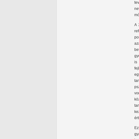
te
ne
mó
A 
re
po
az
be
gy
is
fe
eg
ta
ps
vo
kö
ta
ke
ér
Ez
gy