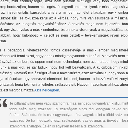
berre, mint személyiségre, azaz nem pusztán mint egy vagy több meghatároz
erep hordozójára, hanem mint egész és egyedi emberre. Ilyenkor másodlagossá vá
 az instrumentális kapcsolat, amely a mindennapi élet világában egyik ember
sikhoz fűzi, és fókuszba kerül az a kérdés, hogy mire van szüksége a másikna
jlődéshez, az integritás megvalósításához. A nevelés maga nem fejlesztés, ha
ak egy viszonyulás a másik emberhez, és ennek a viszonynak a megvalósítása seg
 abban, hogy különböző – célzott és nem célzott – tevékenységek révén előb
sson.
r a pedagógiai tételezésmód fontos összetevője a másik ember megismeré
sztában kell lenni azzal, hogy ennek mindig megvannak a korlátai. A nevelés nem t
látszóvá az embert, és éppen mert nem technológia, nem azon alapul, hogy mind
dunk a másikról, és így tudjuk, hogy hol kell beavatkozni. A kulcsfogalom inkáb
lelősség. A nevelő felelősséget vállal a növendékért, azaz azt vállalja, hogy soha
gja elsősorban egy szervezet elemének tekinteni, hanem a hozzá való viszony
ioritásnak fogja tekinteni a fejlődés szükségleteit. Nagyon hasonlóan ahhoz, aho
ka ezt megfogalmazza
A kis hercegben
.
Te pillanatnyilag nem vagy számomra más, mint egy ugyanolyan kisfiú, mint
többi száz- meg százezer. És szükségem sincs rád. Ahogyan neked sin
énrám. Számodra én is csak ugyanolyan róka vagyok, mint a többi száz- m
százezer. De ha megszelídítesz, szükségünk lesz egymásra. Egyetlen lesz
számomra a világon. És én is egyetlen leszek a te számodra...