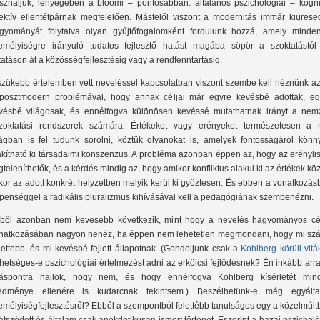
sználjuk, lényegében a bloomi – pontosabban: általános pszichológiai – kognit
fektív ellentétpárnak megfelelően. Másfelől viszont a modernitás immár kiüresed
gyományát folytatva olyan gyűjtőfogalomként fordulunk hozzá, amely minde
emélyiségre irányuló tudatos fejlesztő hatást magába söpör a szoktatástól
tatáson át a közösségfejlesztésig vagy a rendfenntartásig.
szűkebb értelemben vett neveléssel kapcsolatban viszont szembe kell néznünk az
posztmodern problémával, hogy annak céljai már egyre kevésbé adottak, eg
vésbé világosak, és ennélfogva különösen kevéssé mutathatnak irányt a nemz
zoktatási rendszerek számára. Értékeket vagy erényeket természetesen a 
lágban is fel tudunk sorolni, köztük olyanokat is, amelyek fontosságáról könn
akítható ki társadalmi konszenzus. A probléma azonban éppen az, hogy az erényli
gteleníthetők, és a kérdés mindig az, hogy amikor konfliktus alakul ki az értékek köz
kor az adott konkrét helyzetben melyik kerül ki győztesen. És ebben a vonatkozá
penséggel a radikális pluralizmus kihívásával kell a pedagógiának szembenézni.
ből azonban nem kevesebb következik, mint hogy a nevelés hagyományos cél
natkozásában nagyon nehéz, ha éppen nem lehetetlen megmondani, hogy mi szá
jlettebb, és mi kevésbé fejlett állapotnak. (Gondoljunk csak a
Kohlberg körüli vitá
hetséges-e pszichológiai értelmezést adni az erkölcsi fejlődésnek? Én inkább arr
láspontra hajlok, hogy nem, és hogy ennélfogva Kohlberg kísérletét min
edménye ellenére is kudarcnak tekintsem.) Beszélhetünk-e még egyálta
emélyiségfejlesztésről? Ebből a szempontból felettébb tanulságos egy a közelmúl