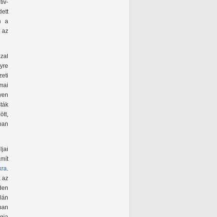
ív-
ett
n a
 az
zal
yre
eti
mai
yen
sták
ött,
sban
jai
mít
kra
.
a az
den
lán
tban