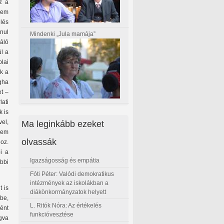
z a
lem
elés
anul
Mindenki „Jula mamája”
áló
úl a
lai
k a
gha
t –
ati
k is
Ma leginkább ezeket
el,
sem
olvassák
oz.
i a
Igazságosság és empátia
bbi
Fóti Péter: Valódi demokratikus
intézmények az iskolákban a
t is
diákönkormányzatok helyett
be,
L. Ritók Nóra: Az értékelés
ént
funkcióvesztése
ogva