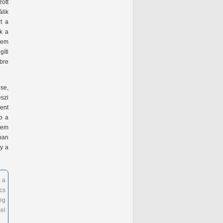
ott
lik
t a
k a
nem
íti
bre
se,
eszi
ent
b a
 nem
ban
gy a
 a
cs
eg
el