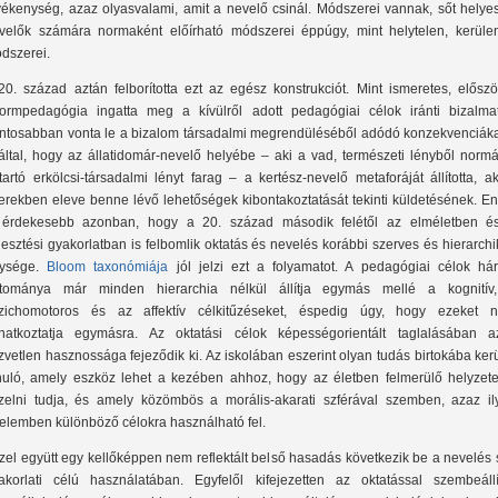
vékenység, azaz olyasvalami, amit a nevelő csinál. Módszerei vannak, sőt helyes
velők számára normaként előírható módszerei éppúgy, mint helytelen, kerüle
dszerei.
20. század aztán felborította ezt az egész konstrukciót. Mint ismeretes, előszö
formpedagógia ingatta meg a kívülről adott pedagógiai célok iránti bizalma
ntosabban vonta le a bizalom társadalmi megrendüléséből adódó konzekvenciáka
által, hogy az állatidomár-nevelő helyébe – aki a vad, természeti lényből normá
tartó erkölcsi-társadalmi lényt farag – a kertész-nevelő metaforáját állította, a
erekben eleve benne lévő lehetőségek kibontakoztatását tekinti küldetésének. En
 érdekesebb azonban, hogy a 20. század második felétől az elméletben é
jlesztési gyakorlatban is felbomlik oktatás és nevelés korábbi szerves és hierarch
ysége.
Bloom taxonómiája
jól jelzi ezt a folyamatot. A pedagógiai célok há
rtománya már minden hierarchia nélkül állítja egymás mellé a kognitív
zichomotoros és az affektív célkitűzéseket, éspedig úgy, hogy ezeket 
natkoztatja egymásra. Az oktatási célok képességorientált taglalásában a
zvetlen hasznossága fejeződik ki. Az iskolában eszerint olyan tudás birtokába ker
nuló, amely eszköz lehet a kezében ahhoz, hogy az életben felmerülő helyzete
zelni tudja, és amely közömbös a morális-akarati szférával szemben, azaz il
telemben különböző célokra használható fel.
zel együtt egy kellőképpen nem reflektált belső hasadás következik be a nevelés
akorlati célú használatában. Egyfelől kifejezetten az oktatással szembeállí