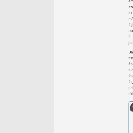
em
sz
az
má
fe
cs
őt
ju
Bá
ti
át
tu
fe
fo
pr
ró