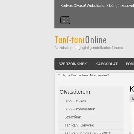
Kedves Olvasó! Weboldalunk böngészésével Ön
A szabad pedagógiai gondolkodás fóruma
SZERZŐINKNEK
KAPCSOLAT
FŐM
Címlap
» Knausz Imre: Mi a nevelés?
Jelenlegi hely
K
Olvasóterem
RSS – cikkek
RSS – kommentek
Szerzőink
Taní-tani Könyvek
Taní-tani folyóirat 2007-2010