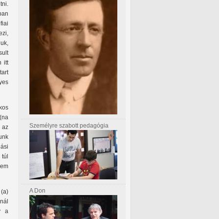
ni.
ban
fiai
zi,
uk,
ult
 itt
art
nyes
kos
(na
Személyre szabott pedagógia
l az
junk
ási
túl
vem
A Don
(a)
nál
y a