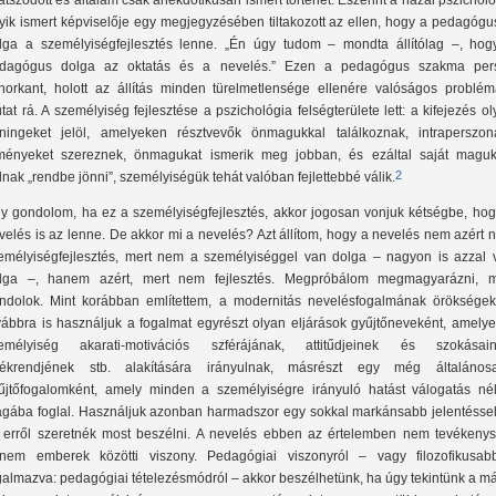
játszódott és általam csak anekdotikusan ismert történet. Eszerint a hazai pszichol
yik ismert képviselője egy megjegyzésében tiltakozott az ellen, hogy a pedagógu
lga a személyiségfejlesztés lenne. „Én úgy tudom – mondta állítólag –, hog
dagógus dolga az oktatás és a nevelés.” Ezen a pedagógus szakma per
lhorkant, holott az állítás minden türelmetlensége ellenére valóságos problém
tat rá. A személyiség fejlesztése a pszichológia felségterülete lett: a kifejezés o
éningeket jelöl, amelyeken résztvevők önmagukkal találkoznak, intraperszoná
ményeket szereznek, önmagukat ismerik meg jobban, és ezáltal saját maguk
2
dnak „rendbe jönni”, személyiségük tehát valóban fejlettebbé válik.
y gondolom, ha ez a személyiségfejlesztés, akkor jogosan vonjuk kétségbe, hog
velés is az lenne. De akkor mi a nevelés? Azt állítom, hogy a nevelés nem azért
emélyiségfejlesztés, mert nem a személyiséggel van dolga – nagyon is azzal 
lga –, hanem azért, mert nem fejlesztés. Megpróbálom megmagyarázni, m
ndolok. Mint korábban említettem, a modernitás nevelésfogalmának örökségek
vábbra is használjuk a fogalmat egyrészt olyan eljárások gyűjtőneveként, amelye
emélyiség akarati-motivációs szférájának, attitűdjeinek és szokásain
tékrendjének stb. alakítására irányulnak, másrészt egy még általános
űjtőfogalomként, amely minden a személyiségre irányuló hatást válogatás nél
gába foglal. Használjuk azonban harmadszor egy sokkal markánsabb jelentéssel 
 erről szeretnék most beszélni. A nevelés ebben az értelemben nem tevékenys
nem emberek közötti viszony. Pedagógiai viszonyról – vagy filozofikusab
galmazva: pedagógiai tételezésmódról – akkor beszélhetünk, ha úgy tekintünk a m