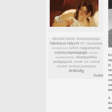
alternatív iskolák
drámapedagógia
hátrányos helyzet
IKT
iskolakritika
külföld
magyartanítás
kompetencia
művészetpedagógia
nevelés
Ez
oktatáspolitika
neveléstörténet
eg
pedagógusok
romák
szabad
SNI
jó
nevelés
tantárgy-pedagógia
örökség
op
vo
Tovább
sz
so
le
A 
te
ál