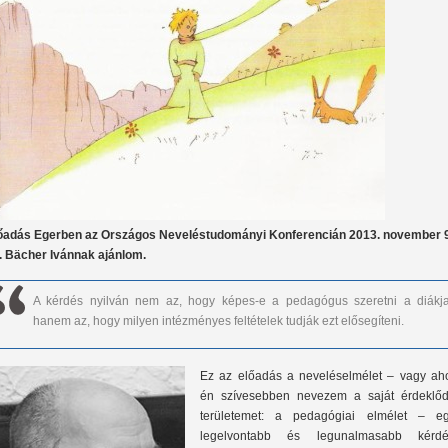
őadás Egerben az Országos Neveléstudományi Konferencián 2013. november 
. Bächer Ivánnak ajánlom.
A kérdés nyilván nem az, hogy képes-e a pedagógus szeretni a diákjai
hanem az, hogy milyen intézményes feltételek tudják ezt elősegíteni.
Ez az előadás a neveléselmélet – vagy ah
én szívesebben nevezem a saját érdeklőd
területemet: a pedagógiai elmélet – eg
legelvontabb és legunalmasabb kérdé