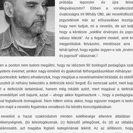
próbálja leporolni és újra felvet
Megválaszolni? Ebben a vonatkozás
óvatosságra int Mihály Ottó, aki nevelésfilozó
jegyzetének már az előszavában leszöge
hogy nem tudjuk, mi a nevelés, de azt tudj
hogy a kérdésre „sokféle érvényes és jogos
válasz létezik”. Az a fogalmi modell, amit én
megpróbálok felvázolni, mindössze arra t
tehát igényt, hogy egyike legyen e sok „érvé
1
és jogosult” válasznak.
en a ponton nem tudom megállni, hogy ne idézzem föl boldogult pedagógia sza
yetemi éveimet, amikor nagy elméleti és gyakorlati felhorgadásunkban néhányan 
, pontosítok: ketten) elhatároztuk, hogy megírjuk a neveléselmélet bírálatát, és ebbő
uszból jó néhány bekezdés a definíciók körül forgott. És nemcsak azért, mert ba
lt a definíciók tartalmával, hanem még inkább azért, mert magával a definiál
envedéllyel volt bajunk, azzal – ahogy akkor fogalmaztunk –, hogy a pedagógia 
kat foglalkozik önmagával. Nem hittem volna akkor, hogy egyszer magam is ked
lem majd a nevelés fogalmára vonatkozó ősi kérdés boncolgatásában.
nevelést a hazai szakirodalom minden sokfélesége ellenére általában 
vékenységnek, (b) teleologikusnak, (c) fejlesztő jellegűnek, és (d) az oktatás
talánosabb, azt magába foglaló kategóriának tekinti. Az az állításom, hog