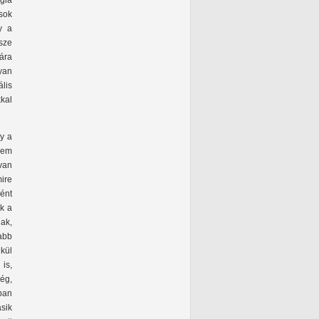
ógia
sok
y a
sze
ára
lyan
lis
kal
y a
 nem
van
ire
ént
k a
ak,
abb
kül
is,
ég,
ban
ásik