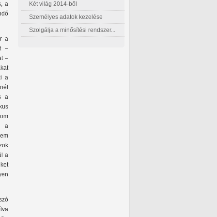
Két világ 2014-ből
, a
ndő
Személyes adatok kezelése
Szolgálja a minősítési rendszer...
r a
t –
t –
kat
ki a
nél
s a
ikus
rom
, a
nem
zok
ül a
ket
yen
 szó
tva