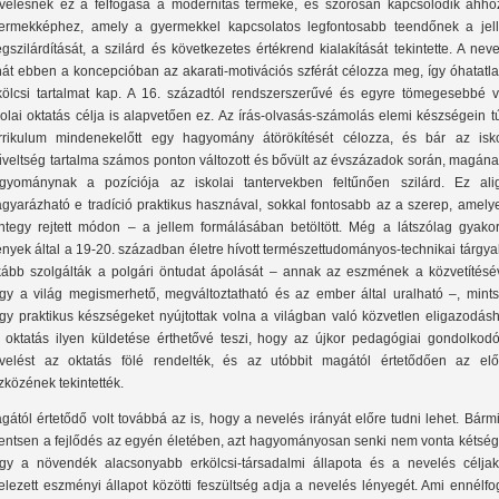
velésnek ez a felfogása a modernitás terméke, és szorosan kapcsolódik ahho
ermekképhez, amely a gyermekkel kapcsolatos legfontosabb teendőnek a jel
gszilárdítását, a szilárd és következetes értékrend kialakítását tekintette. A nev
hát ebben a koncepcióban az akarati-motivációs szférát célozza meg, így óhatatl
kölcsi tartalmat kap. A 16. századtól rendszerszerűvé és egyre tömegesebbé v
kolai oktatás célja is alapvetően ez. Az írás-olvasás-számolás elemi készségein t
rrikulum mindenekelőtt egy hagyomány átörökítését célozza, és bár az isko
veltség tartalma számos ponton változott és bővült az évszázadok során, magána
gyománynak a pozíciója az iskolai tantervekben feltűnően szilárd. Ez ali
gyarázható e tradíció praktikus hasznával, sokkal fontosabb az a szerep, amelye
ntegy rejtett módon – a jellem formálásában betöltött. Még a látszólag gyakorl
ények által a 19-20. században életre hívott természettudományos-technikai tárgya
kább szolgálták a polgári öntudat ápolását – annak az eszmének a közvetítésév
gy a világ megismerhető, megváltoztatható és az ember által uralható –, mint
gy praktikus készségeket nyújtottak volna a világban való közvetlen eligazodásh
 oktatás ilyen küldetése érthetővé teszi, hogy az újkor pedagógiai gondolkodó
velést az oktatás fölé rendelték, és az utóbbit magától értetődően az elő
zközének tekintették.
gától értetődő volt továbbá az is, hogy a nevelés irányát előre tudni lehet. Bármi
lentsen a fejlődés az egyén életében, azt hagyományosan senki nem vonta kétség
gy a növendék alacsonyabb erkölcsi-társadalmi állapota és a nevelés céljak
telezett eszményi állapot közötti feszültség adja a nevelés lényegét. Ami ennélf