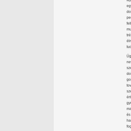
le
eg
do
pe
fe
mu
tr
él
tu
Úg
ne
sz
do
go
to
sz
ér
gy
ma
és
ha
fo