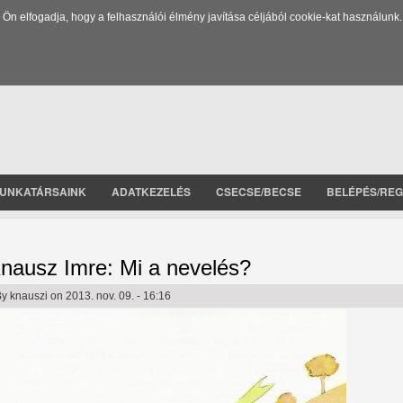
 elfogadja, hogy a felhasználói élmény javítása céljából cookie-kat használunk.
UNKATÁRSAINK
ADATKEZELÉS
CSECSE/BECSE
BELÉPÉS/REG
nausz Imre: Mi a nevelés?
By
knauszi
on 2013. nov. 09. - 16:16