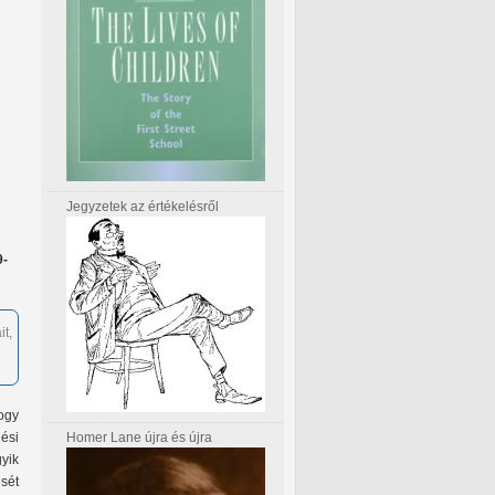
Jegyzetek az értékelésről
9-
t,
ogy
Homer Lane újra és újra
ési
yik
sét