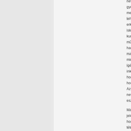
ne
gy
me
te
er
is
ku
mű
ha
ma
mi
ig
in
ho
ho
Az
ne
es
Ma
je
ho
té