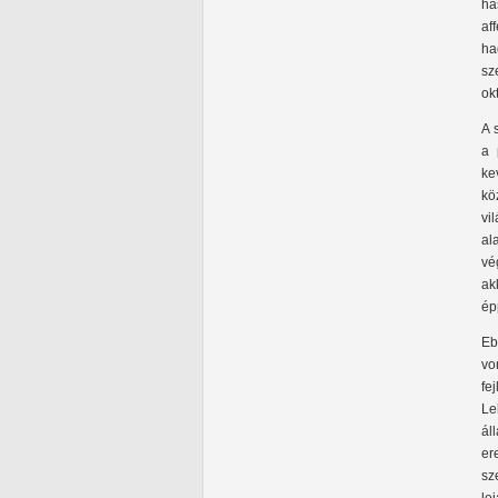
ha
af
ha
sz
ok
A 
a 
ke
kö
vi
al
vé
ak
ép
Eb
vo
fe
Le
ál
er
sz