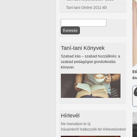
Taní-tani Online 2011-től
Keresés
Keresés űrlap
Taní-tani Könyvek
Szabad írás – szabad hozzáférés: a
szabad pedagógiai gondolkodás
könyvei.
El
én
Hírlevél
Ne maradjon le új
írásainkról! Iratkozzék fel Hírlevelünkre!