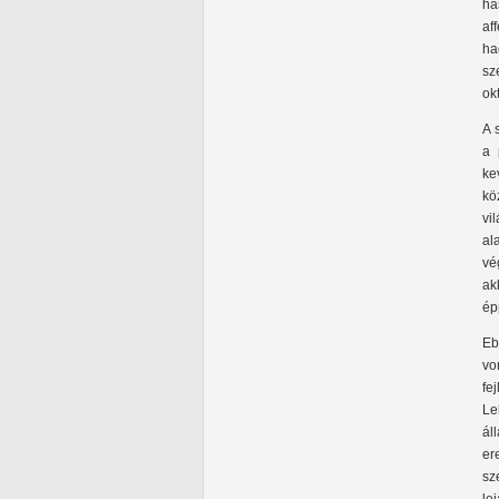
ha
af
ha
sz
ok
A 
a 
ke
kö
vi
al
vé
ak
ép
Eb
vo
fe
Le
ál
er
sz