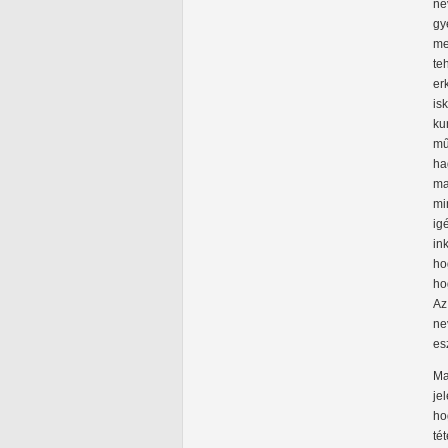
ne
gy
me
te
er
is
ku
mű
ha
ma
mi
ig
in
ho
ho
Az
ne
es
Ma
je
ho
té