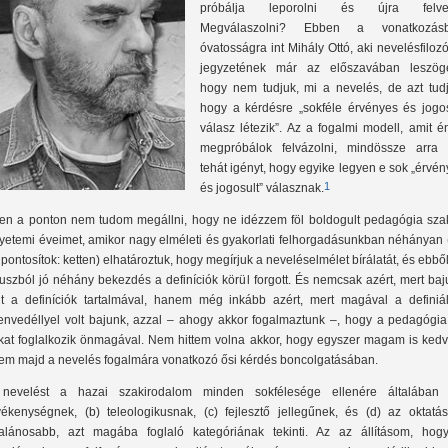
próbálja leporolni és újra felvet
Megválaszolni? Ebben a vonatkozás
óvatosságra int Mihály Ottó, aki nevelésfilozó
jegyzetének már az előszavában leszöge
hogy nem tudjuk, mi a nevelés, de azt tudj
hogy a kérdésre „sokféle érvényes és jogos
válasz létezik”. Az a fogalmi modell, amit én
megpróbálok felvázolni, mindössze arra t
tehát igényt, hogy egyike legyen e sok „érvé
1
és jogosult” válasznak.
en a ponton nem tudom megállni, hogy ne idézzem föl boldogult pedagógia sza
yetemi éveimet, amikor nagy elméleti és gyakorlati felhorgadásunkban néhányan 
, pontosítok: ketten) elhatároztuk, hogy megírjuk a neveléselmélet bírálatát, és ebbő
uszból jó néhány bekezdés a definíciók körül forgott. És nemcsak azért, mert ba
lt a definíciók tartalmával, hanem még inkább azért, mert magával a definiál
envedéllyel volt bajunk, azzal – ahogy akkor fogalmaztunk –, hogy a pedagógia 
kat foglalkozik önmagával. Nem hittem volna akkor, hogy egyszer magam is ked
lem majd a nevelés fogalmára vonatkozó ősi kérdés boncolgatásában.
nevelést a hazai szakirodalom minden sokfélesége ellenére általában 
vékenységnek, (b) teleologikusnak, (c) fejlesztő jellegűnek, és (d) az oktatás
talánosabb, azt magába foglaló kategóriának tekinti. Az az állításom, hog