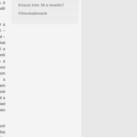
, a
Knausz Imre: Mi a nevelés?
ndő
Főmunkatársaink
r a
t –
t –
kat
ki a
nél
s a
ikus
rom
, a
nem
zok
ül a
ket
yen
 szó
tva