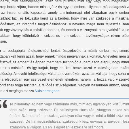
berre, mint személyiségre, azaz nem pusztán mint egy vagy több meghatároz
erep hordozójára, hanem mint egész és egyedi emberre. Ilyenkor másodlagossá vá
 az instrumentális kapcsolat, amely a mindennapi élet világában egyik ember
sikhoz fűzi, és fókuszba kerül az a kérdés, hogy mire van szüksége a másikna
jlődéshez, az integritás megvalósításához. A nevelés maga nem fejlesztés, ha
ak egy viszonyulás a másik emberhez, és ennek a viszonynak a megvalósítása seg
 abban, hogy különböző – célzott és nem célzott – tevékenységek révén előb
sson.
r a pedagógiai tételezésmód fontos összetevője a másik ember megismeré
sztában kell lenni azzal, hogy ennek mindig megvannak a korlátai. A nevelés nem t
látszóvá az embert, és éppen mert nem technológia, nem azon alapul, hogy mind
dunk a másikról, és így tudjuk, hogy hol kell beavatkozni. A kulcsfogalom inkáb
lelősség. A nevelő felelősséget vállal a növendékért, azaz azt vállalja, hogy soha
gja elsősorban egy szervezet elemének tekinteni, hanem a hozzá való viszony
ioritásnak fogja tekinteni a fejlődés szükségleteit. Nagyon hasonlóan ahhoz, aho
ka ezt megfogalmazza
A kis hercegben
.
Te pillanatnyilag nem vagy számomra más, mint egy ugyanolyan kisfiú, mint
többi száz- meg százezer. És szükségem sincs rád. Ahogyan neked sin
énrám. Számodra én is csak ugyanolyan róka vagyok, mint a többi száz- m
százezer. De ha megszelídítesz, szükségünk lesz egymásra. Egyetlen lesz
számomra a világon. És én is egyetlen leszek a te számodra...