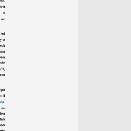
ív-
ett
n a
 az
zal
yre
eti
mai
yen
sták
ött,
sban
jai
mít
kra
.
a az
den
lán
tban