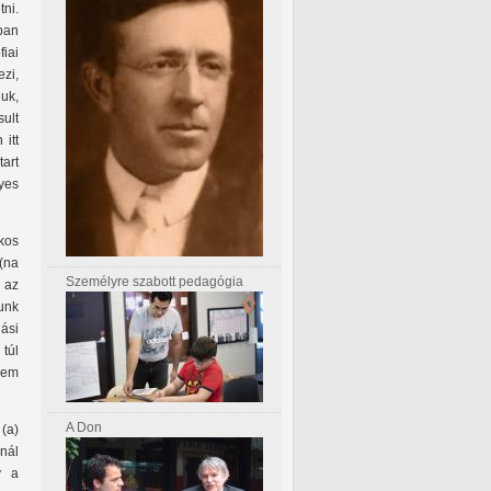
ni.
ban
fiai
zi,
uk,
ult
 itt
art
nyes
kos
(na
Személyre szabott pedagógia
l az
junk
ási
túl
vem
A Don
(a)
nál
y a