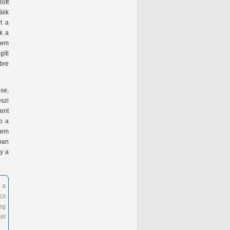
ott
lik
t a
k a
nem
íti
bre
se,
eszi
ent
b a
 nem
ban
gy a
 a
cs
eg
el