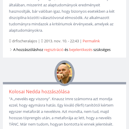
általában, miszerint az alaptudományok eredményeit
hasznosítják, bár valóban igaz, hogy bizonyos esetekben a két
diszciplína közötti választóvonal elmosódik. Az alkalmazott
tudományra mindazok a kritériumok érvényesek, amelyek az
alaptudományokra.
drfischeralajos
|
2013. nov. 10. - 22:43
|
Permalink
A hozzászóláshoz
regisztráció
és
bejelentkezés
szükséges
Kolosai Nedda hozzászólása
"A „nevelés egy viszony”. Knausz Imre számomra azt mondja
ezzel, hogy egymásra hatás. Egy kiváló (férfi) tanítótól kértem
egyszer metaforát a nevelésre. Azt mondta, nem tud, majd
hosszas töprengés után, a metaforája az lett, hogy a nevelés
TÁNC. Már nem tudom, hogyan bontotta ki ennek jelentését.