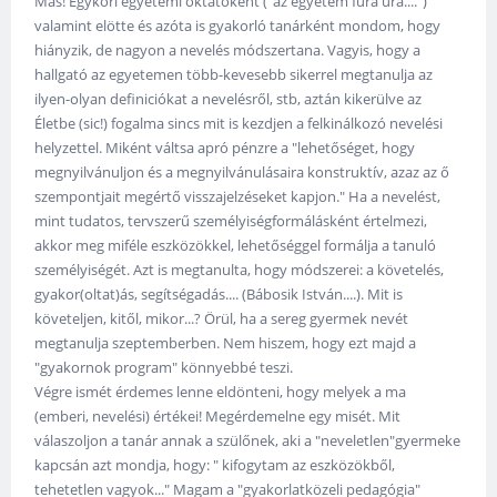
Más! Egykori egyetemi oktatóként ("az egyetem fura ura....")
valamint elötte és azóta is gyakorló tanárként mondom, hogy
hiányzik, de nagyon a nevelés módszertana. Vagyis, hogy a
hallgató az egyetemen több-kevesebb sikerrel megtanulja az
ilyen-olyan definiciókat a nevelésről, stb, aztán kikerülve az
Életbe (sic!) fogalma sincs mit is kezdjen a felkinálkozó nevelési
helyzettel. Miként váltsa apró pénzre a "lehetőséget, hogy
megnyilvánuljon és a megnyilvánulásaira konstruktív, azaz az ő
szempontjait megértő visszajelzéseket kapjon." Ha a nevelést,
mint tudatos, tervszerű személyiségformálásként értelmezi,
akkor meg miféle eszközökkel, lehetőséggel formálja a tanuló
személyiségét. Azt is megtanulta, hogy módszerei: a követelés,
gyakor(oltat)ás, segítségadás.... (Bábosik István....). Mit is
követeljen, kitől, mikor...? Örül, ha a sereg gyermek nevét
megtanulja szeptemberben. Nem hiszem, hogy ezt majd a
"gyakornok program" könnyebbé teszi.
Végre ismét érdemes lenne eldönteni, hogy melyek a ma
(emberi, nevelési) értékei! Megérdemelne egy misét. Mit
válaszoljon a tanár annak a szülőnek, aki a "neveletlen"gyermeke
kapcsán azt mondja, hogy: " kifogytam az eszközökből,
tehetetlen vagyok..." Magam a "gyakorlatközeli pedagógia"