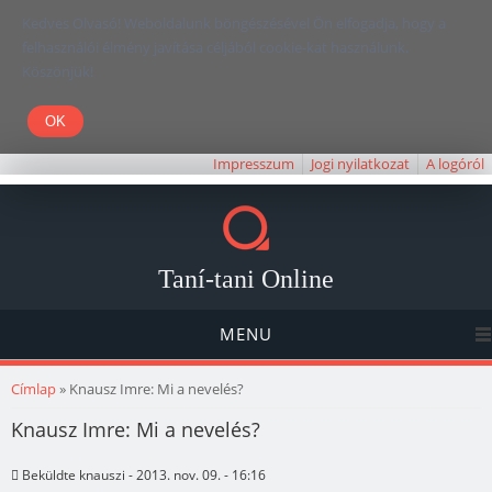
Kedves Olvasó! Weboldalunk böngészésével Ön elfogadja, hogy a
felhasználói élmény javítása céljából cookie-kat használunk.
Köszönjük!
Impresszum
Jogi nyilatkozat
A logóról
Taní-tani Online
MENU
Jelenlegi hely
Címlap
» Knausz Imre: Mi a nevelés?
Knausz Imre: Mi a nevelés?
Beküldte
knauszi
- 2013. nov. 09. - 16:16