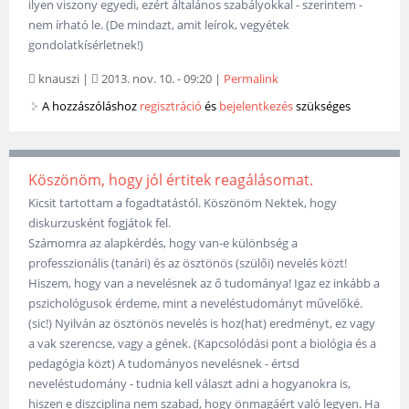
ilyen viszony egyedi, ezért általános szabályokkal - szerintem -
nem írható le. (De mindazt, amit leírok, vegyétek
gondolatkísérletnek!)
knauszi
|
2013. nov. 10. - 09:20
|
Permalink
A hozzászóláshoz
regisztráció
és
bejelentkezés
szükséges
Köszönöm, hogy jól értitek reagálásomat.
Kicsit tartottam a fogadtatástól. Köszönöm Nektek, hogy
diskurzusként fogjátok fel.
Számomra az alapkérdés, hogy van-e különbség a
professzionális (tanári) és az ösztönös (szülői) nevelés közt!
Hiszem, hogy van a nevelésnek az ő tudománya! Igaz ez inkább a
pszichológusok érdeme, mint a neveléstudományt művelőké.
(sic!) Nyilván az ösztönös nevelés is hoz(hat) eredményt, ez vagy
a vak szerencse, vagy a gének. (Kapcsolódási pont a biológia és a
pedagógia közt) A tudományos nevelésnek - értsd
neveléstudomány - tudnia kell választ adni a hogyanokra is,
hiszen e diszciplina nem szabad, hogy önmagáért való legyen. Ha