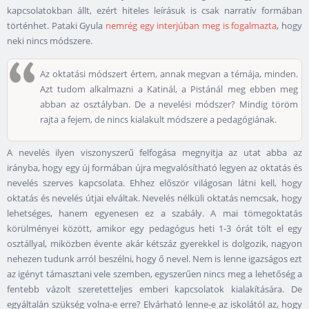
kapcsolatokban állt, ezért hiteles leírásuk is csak narratív formában
történhet. Pataki Gyula
nemrég egy interjúban meg is fogalmazta
, hogy
neki nincs módszere.
Az oktatási módszert értem, annak megvan a témája, minden.
Azt tudom alkalmazni a Katinál, a Pistánál meg ebben meg
abban az osztályban. De a nevelési módszer? Mindig töröm
rajta a fejem, de nincs kialakult módszere a pedagógiának.
A nevelés ilyen viszonyszerű felfogása megnyitja az utat abba az
irányba, hogy egy új formában újra megvalósítható legyen az oktatás és
nevelés szerves kapcsolata. Ehhez először világosan látni kell, hogy
oktatás és nevelés útjai elváltak. Nevelés nélküli oktatás nemcsak, hogy
lehetséges, hanem egyenesen ez a szabály. A mai tömegoktatás
körülményei között, amikor egy pedagógus heti 1-3 órát tölt el egy
osztállyal, miközben évente akár kétszáz gyerekkel is dolgozik, nagyon
nehezen tudunk arról beszélni, hogy ő nevel. Nem is lenne igazságos ezt
az igényt támasztani vele szemben, egyszerűen nincs meg a lehetőség a
fentebb vázolt szeretetteljes emberi kapcsolatok kialakítására. De
egyáltalán szükség volna-e erre? Elvárható lenne-e az iskolától az, hogy