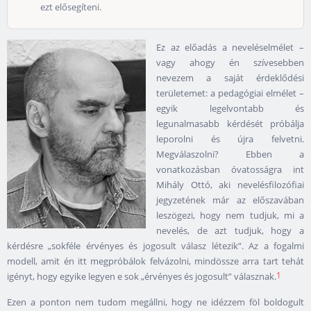
ezt elősegíteni.
Ez az előadás a neveléselmélet –
vagy ahogy én szívesebben
nevezem a saját érdeklődési
területemet: a pedagógiai elmélet –
egyik legelvontabb és
legunalmasabb kérdését próbálja
leporolni és újra felvetni.
Megválaszolni? Ebben a
vonatkozásban óvatosságra int
Mihály Ottó, aki nevelésfilozófiai
jegyzetének már az előszavában
leszögezi, hogy nem tudjuk, mi a
nevelés, de azt tudjuk, hogy a
kérdésre „sokféle érvényes és jogosult válasz létezik”. Az a fogalmi
modell, amit én itt megpróbálok felvázolni, mindössze arra tart tehát
1
igényt, hogy egyike legyen e sok „érvényes és jogosult” válasznak.
Ezen a ponton nem tudom megállni, hogy ne idézzem föl boldogult