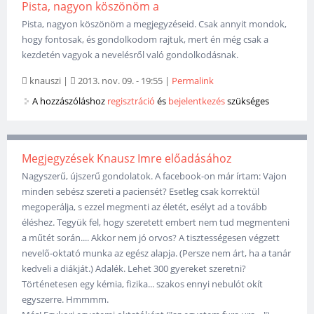
Pista, nagyon köszönöm a
Pista, nagyon köszönöm a megjegyzéseid. Csak annyit mondok,
hogy fontosak, és gondolkodom rajtuk, mert én még csak a
kezdetén vagyok a nevelésről való gondolkodásnak.
knauszi
|
2013. nov. 09. - 19:55
|
Permalink
A hozzászóláshoz
regisztráció
és
bejelentkezés
szükséges
Megjegyzések Knausz Imre előadásához
Nagyszerű, újszerű gondolatok. A facebook-on már írtam: Vajon
minden sebész szereti a paciensét? Esetleg csak korrektül
megoperálja, s ezzel megmenti az életét, esélyt ad a tovább
éléshez. Tegyük fel, hogy szeretett embert nem tud megmenteni
a műtét során.... Akkor nem jó orvos? A tisztességesen végzett
nevelő-oktató munka az egész alapja. (Persze nem árt, ha a tanár
kedveli a diákját.) Adalék. Lehet 300 gyereket szeretni?
Történetesen egy kémia, fizika... szakos ennyi nebulót okít
egyszerre. Hmmmm.