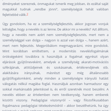
élményeket szereznek, önmagukat ismerik meg jobban, és ezáltal saját
magukkal tudnak „rendbe jönni”, személyiségük tehát valóban
2
fejlettebbé válik.
Úgy gondolom, ha ez a személyiségfejlesztés, akkor jogosan vonjuk
kétségbe, hogy a nevelés is az lenne. De akkor mi a nevelés? Azt állítom,
hogy a nevelés nem azért nem személyiségfejlesztés, mert nem a
személyiséggel van dolga – nagyon is azzal van dolga –, hanem azért,
mert nem fejlesztés. Megpróbálom megmagyarázni, mire gondolok.
Mint korábban említettem, a modernitás nevelésfogalmának
örökségeként továbbra is használjuk a fogalmat egyrészt olyan
eljárások gyűjtőneveként, amelyek a személyiség akarati-motivációs
szférájának, attitűdjeinek és szokásainak, értékrendjének stb.
alakítására irányulnak, másrészt egy még általánosabb
gyűjtőfogalomként, amely minden a személyiségre irányuló hatást
válogatás nélkül magába foglal. Használjuk azonban harmadszor egy
sokkal markánsabb jelentéssel is, és erről szeretnék most beszélni. A
nevelés ebben az értelemben nem tevékenység, hanem emberek
közötti viszony. Pedagógiai viszonyról – vagy filozofikusabban
fogalmazva: pedagógiai tételezésmódról – akkor beszélhetünk, ha úgy