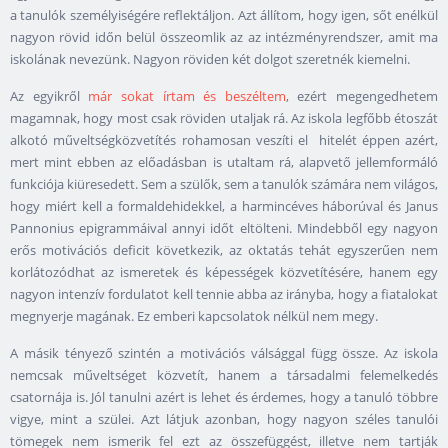
a tanulók személyiségére reflektáljon. Azt állítom, hogy igen, sőt enélkül
nagyon rövid időn belül összeomlik az az intézményrendszer, amit ma
iskolának nevezünk. Nagyon röviden két dolgot szeretnék kiemelni.
Az egyikről
már sokat írtam és beszéltem
, ezért megengedhetem
magamnak, hogy most csak röviden utaljak rá. Az iskola legfőbb étoszát
alkotó műveltségközvetítés rohamosan veszíti el hitelét éppen azért,
mert mint ebben az előadásban is utaltam rá, alapvető jellemformáló
funkciója kiüresedett. Sem a szülők, sem a tanulók számára nem világos,
hogy miért kell a formaldehidekkel, a harmincéves háborúval és Janus
Pannonius epigrammáival annyi időt eltölteni. Mindebből egy nagyon
erős motivációs deficit következik, az oktatás tehát egyszerűen nem
korlátozódhat az ismeretek és képességek közvetítésére, hanem egy
nagyon intenzív fordulatot kell tennie abba az irányba, hogy a fiatalokat
megnyerje magának. Ez emberi kapcsolatok nélkül nem megy.
A másik tényező szintén a motivációs válsággal függ össze. Az iskola
nemcsak műveltséget közvetít, hanem a társadalmi felemelkedés
csatornája is. Jól tanulni azért is lehet és érdemes, hogy a tanuló többre
vigye, mint a szülei. Azt látjuk azonban, hogy nagyon széles tanulói
tömegek nem ismerik fel ezt az összefüggést, illetve nem tartják