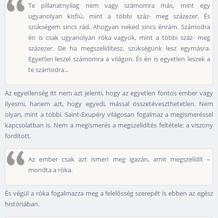
Te pillanatnyilag nem vagy számomra más, mint egy
ugyanolyan kisfiú, mint a többi száz- meg százezer. És
szükségem sincs rád. Ahogyan neked sincs énrám. Számodra
én is csak ugyanolyan róka vagyok, mint a többi száz- meg
százezer. De ha megszelídítesz, szükségünk lesz egymásra.
Egyetlen leszel számomra a világon. És én is egyetlen leszek a
te számodra...
Az egyetlenség itt nem azt jelenti, hogy az egyetlen fontos ember vagy
ilyesmi, hanem azt, hogy egyedi, mással összetéveszthetetlen. Nem
olyan, mint a többi. Saint-Exupéry világosan fogalmaz a megismeréssel
kapcsolatban is. Nem a megismerés a megszelídítés feltétele: a viszony
fordított.
Az ember csak azt ismeri meg igazán, amit megszelídít –
mondta a róka.
És végül a róka fogalmazza meg a felelősség szerepét is ebben az egész
históriában.