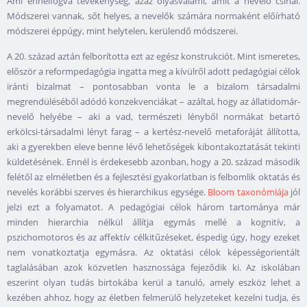
Ami ennélfogva tevékenység, azaz olyasvalami, amit a nevelő csinál.
Módszerei vannak, sőt helyes, a nevelők számára normaként előírható
módszerei éppúgy, mint helytelen, kerülendő módszerei.
A 20. század aztán felborította ezt az egész konstrukciót. Mint ismeretes,
először a reformpedagógia ingatta meg a kívülről adott pedagógiai célok
iránti bizalmat – pontosabban vonta le a bizalom társadalmi
megrendüléséből adódó konzekvenciákat – azáltal, hogy az állatidomár-
nevelő helyébe – aki a vad, természeti lényből normákat betartó
erkölcsi-társadalmi lényt farag – a kertész-nevelő metaforáját állította,
aki a gyerekben eleve benne lévő lehetőségek kibontakoztatását tekinti
küldetésének. Ennél is érdekesebb azonban, hogy a 20. század második
felétől az elméletben és a fejlesztési gyakorlatban is felbomlik oktatás és
nevelés korábbi szerves és hierarchikus egysége.
Bloom taxonómiája
jól
jelzi ezt a folyamatot. A pedagógiai célok három tartománya már
minden hierarchia nélkül állítja egymás mellé a kognitív, a
pszichomotoros és az affektív célkitűzéseket, éspedig úgy, hogy ezeket
nem vonatkoztatja egymásra. Az oktatási célok képességorientált
taglalásában azok közvetlen hasznossága fejeződik ki. Az iskolában
eszerint olyan tudás birtokába kerül a tanuló, amely eszköz lehet a
kezében ahhoz, hogy az életben felmerülő helyzeteket kezelni tudja, és