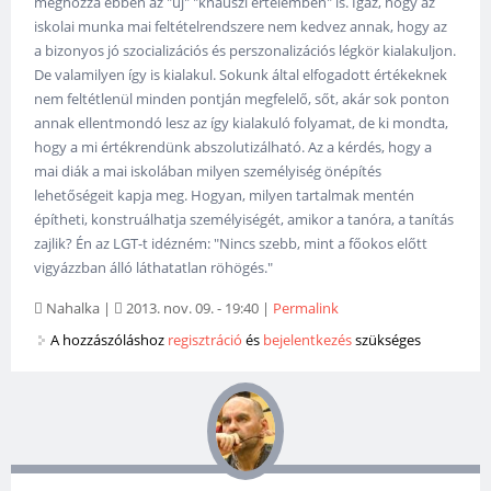
méghozzá ebben az "új" "knauszi értelemben" is. Igaz, hogy az
iskolai munka mai feltételrendszere nem kedvez annak, hogy az
a bizonyos jó szocializációs és perszonalizációs légkör kialakuljon.
De valamilyen így is kialakul. Sokunk által elfogadott értékeknek
nem feltétlenül minden pontján megfelelő, sőt, akár sok ponton
annak ellentmondó lesz az így kialakuló folyamat, de ki mondta,
hogy a mi értékrendünk abszolutizálható. Az a kérdés, hogy a
mai diák a mai iskolában milyen személyiség önépítés
lehetőségeit kapja meg. Hogyan, milyen tartalmak mentén
építheti, konstruálhatja személyiségét, amikor a tanóra, a tanítás
zajlik? Én az LGT-t idézném: "Nincs szebb, mint a főokos előtt
vigyázzban álló láthatatlan röhögés."
Nahalka
|
2013. nov. 09. - 19:40
|
Permalink
A hozzászóláshoz
regisztráció
és
bejelentkezés
szükséges