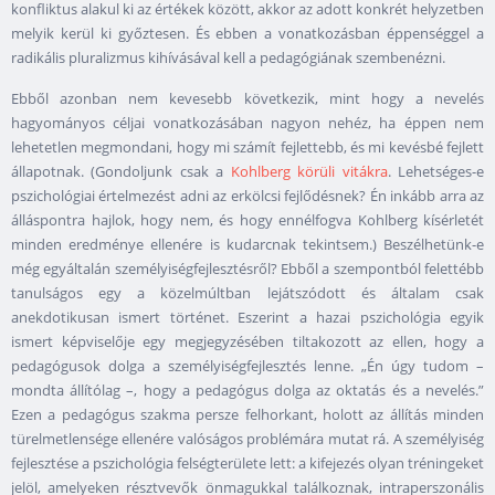
konfliktus alakul ki az értékek között, akkor az adott konkrét helyzetben
melyik kerül ki győztesen. És ebben a vonatkozásban éppenséggel a
radikális pluralizmus kihívásával kell a pedagógiának szembenézni.
Ebből azonban nem kevesebb következik, mint hogy a nevelés
hagyományos céljai vonatkozásában nagyon nehéz, ha éppen nem
lehetetlen megmondani, hogy mi számít fejlettebb, és mi kevésbé fejlett
állapotnak. (Gondoljunk csak a
Kohlberg körüli vitákra
. Lehetséges-e
pszichológiai értelmezést adni az erkölcsi fejlődésnek? Én inkább arra az
álláspontra hajlok, hogy nem, és hogy ennélfogva Kohlberg kísérletét
minden eredménye ellenére is kudarcnak tekintsem.) Beszélhetünk-e
még egyáltalán személyiségfejlesztésről? Ebből a szempontból felettébb
tanulságos egy a közelmúltban lejátszódott és általam csak
anekdotikusan ismert történet. Eszerint a hazai pszichológia egyik
ismert képviselője egy megjegyzésében tiltakozott az ellen, hogy a
pedagógusok dolga a személyiségfejlesztés lenne. „Én úgy tudom –
mondta állítólag –, hogy a pedagógus dolga az oktatás és a nevelés.”
Ezen a pedagógus szakma persze felhorkant, holott az állítás minden
türelmetlensége ellenére valóságos problémára mutat rá. A személyiség
fejlesztése a pszichológia felségterülete lett: a kifejezés olyan tréningeket
jelöl, amelyeken résztvevők önmagukkal találkoznak, intraperszonális