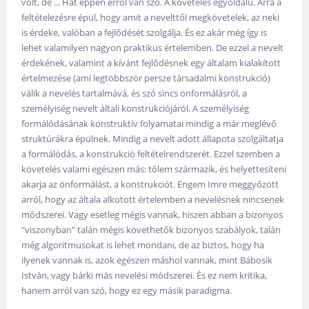
volt, de ... Hát éppen erről van szó. A követelés egyoldalú. Arra a
feltételezésre épül, hogy amit a nevelttől megkövetelek, az neki
is érdeke, valóban a fejlődését szolgálja. És ez akár még így is
lehet valamilyen nagyon praktikus értelemben. De ezzel a nevelt
érdekének, valamint a kívánt fejlődésnek egy általam kialakított
értelmezése (ami legtöbbször persze társadalmi konstrukció)
válik a nevelés tartalmává, és szó sincs önformálásról, a
személyiség nevelt általi konstrukciójáról. A személyiség
formálódásának konstruktív folyamatai mindig a már meglévő
struktúrákra épülnek. Mindig a nevelt adott állapota szolgáltatja
a formálódás, a konstrukció feltételrendszerét. Ezzel szemben a
követelés valami egészen más: tőlem származik, és helyettesíteni
akarja az önformálást, a konstrukciót. Engem Imre meggyőzött
arról, hogy az általa alkotott értelemben a nevelésnek nincsenek
módszerei. Vagy esetleg mégis vannak, hiszen abban a bizonyos
"viszonyban" talán mégis követhetők bizonyos szabályok, talán
még algoritmusokat is lehet mondani, de az biztos, hogy ha
ilyenek vannak is, azok egészen máshol vannak, mint Bábosik
István, vagy bárki más nevelési módszerei. És ez nem kritika,
hanem arról van szó, hogy ez egy másik paradigma.