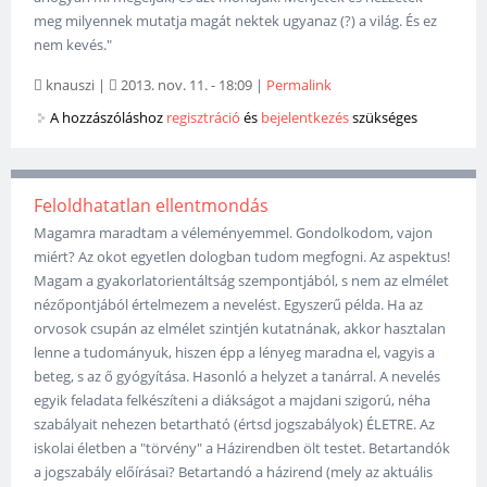
meg milyennek mutatja magát nektek ugyanaz (?) a világ. És ez
nem kevés."
knauszi
|
2013. nov. 11. - 18:09
|
Permalink
A hozzászóláshoz
regisztráció
és
bejelentkezés
szükséges
Feloldhatatlan ellentmondás
Magamra maradtam a véleményemmel. Gondolkodom, vajon
miért? Az okot egyetlen dologban tudom megfogni. Az aspektus!
Magam a gyakorlatorientáltság szempontjából, s nem az elmélet
nézőpontjából értelmezem a nevelést. Egyszerű példa. Ha az
orvosok csupán az elmélet szintjén kutatnának, akkor hasztalan
lenne a tudományuk, hiszen épp a lényeg maradna el, vagyis a
beteg, s az ő gyógyítása. Hasonló a helyzet a tanárral. A nevelés
egyik feladata felkészíteni a diákságot a majdani szigorú, néha
szabályait nehezen betartható (értsd jogszabályok) ÉLETRE. Az
iskolai életben a "törvény" a Házirendben ölt testet. Betartandók
a jogszabály előírásai? Betartandó a házirend (mely az aktuális