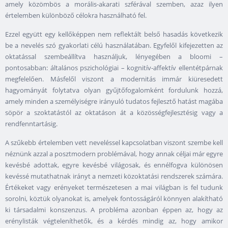
amely közömbös a morális-akarati szférával szemben, azaz ilyen
értelemben különböző célokra használható fel.
Ezzel együtt egy kellőképpen nem reflektált belső hasadás következik
be a nevelés szó gyakorlati célú használatában. Egyfelől kifejezetten az
oktatással szembeállítva használjuk, lényegében a bloomi –
pontosabban: általános pszichológiai – kognitív-affektív ellentétpárnak
megfelelően. Másfelől viszont a modernitás immár kiüresedett
hagyományát folytatva olyan gyűjtőfogalomként fordulunk hozzá,
amely minden a személyiségre irányuló tudatos fejlesztő hatást magába
söpör a szoktatástól az oktatáson át a közösségfejlesztésig vagy a
rendfenntartásig.
A szűkebb értelemben vett neveléssel kapcsolatban viszont szembe kell
néznünk azzal a posztmodern problémával, hogy annak céljai már egyre
kevésbé adottak, egyre kevésbé világosak, és ennélfogva különösen
kevéssé mutathatnak irányt a nemzeti közoktatási rendszerek számára.
Értékeket vagy erényeket természetesen a mai világban is fel tudunk
sorolni, köztük olyanokat is, amelyek fontosságáról könnyen alakítható
ki társadalmi konszenzus. A probléma azonban éppen az, hogy az
erénylisták végteleníthetők, és a kérdés mindig az, hogy amikor