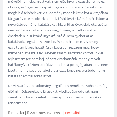
művelői nem elég kreatívak, nem elég invenciózusak, nem elég
okosak, és/vagy nem kapják meg a színvonalas kutatáshoz a
megfelelő feltételeket. A tudomány modelleket alkot a vizsgálata
tárgyáról, és e modellek adaptivitását teszteli. Amióta én látom a
neveléstudományi kutatásokat, kb. a 80-as évek eleje óta, azóta
nem azt tapasztaltam, hogy nagy tömegben lettek volna
érdektelen, piszlicsáré ügyekről szóló, nem gyakorlatias
kutatások. Legalábbis azon kevés kutatást tekintve, amely
egyáltalán létrejöhetett. Csak keserűen jegyzem meg, hogy
miközben az elmúlt 8-10 évben százmilliárdokat költöttünk el
fejlesztésre (ez nem baj, bár azt vitathatnánk, mennyire volt
hatékony), eközben ebből az irdatlan, a pedagógiában soha nem
látott mennyiségű pénzből a par excellence neveléstudományi
kutatás nem túl sokat látott.
De visszatérve: a tudomány - legalábbis remélem - soha nem fog
előírni módszereket, eljárásokat, viselkedésmódokat, nem
szeretném, ha a neveléstudomány újra normatív funkciókkal
rendelkezne.
Nahalka
|
2013. nov. 10. - 16:51
|
Permalink