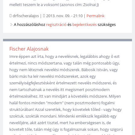
mellett teszem le a voksom! (azonos cím: Zsolnai J)
drfischeralajos
|
2013. nov. 09. - 21:10
|
Permalink
A hozzászóláshoz
regisztráció
és
bejelentkezés
szükséges
Fischer Alajosnak
Imre éppen azt írta, hogy a nevelésnek, legalábbis ahogy ő ezt
értelmezi, nincs módszertana, vagy talán még pontosabb úgy,
hogy nem léteznek nevelési módszerek. Bábosik István, vagy
bárki más ha leír nevelési módszereket, azok egy
személyiségfejlesztésként értelmezett nevelés módszerei, és
nem tartozhatnak a nevelés itt megismert posztmodern
értelmezéséhez. Itt van mindjárt a követelés módszere. Milyen
halál fontos minden "modern" (nem posztmodern) fogalmi
struktúrában! Azzal szeretlek, hogy követelek tőled - vagy hogy
szoktuk, szokták mondani. Mindenki emlékszik legalább egy
nevelőjére, akit azért tisztel, mert ha emberségesen is, de
követelt tőle, talán még úgy is fogalmaznak sokan, hogy szigorú