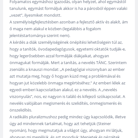
Folyamatos egymáshoz igazodás, olyan helyzet, ahol egymástól
tanulunk, egymást formáljuk akkor is ha a párosból éppen valaki
„vezet”, ilyesmiket mondott.
A személyiségfejlesztésben azonban a fejlesztő aktív és alakít, ám
ő maga nem alakul e közben (legalábbis a fogalom
jelentéstartománya szerint nem).
A kérdés a diák személyiségének önépítési lehetőségein túl az,
hogy a tanítók, óvodapedagógusok, egyetemi oktatók tudják-e,
hogy legerősebben azzal formálják diákjaikat, ahogyan
önmagukat formálják. Mert a tanítás, a nevelés TÁNC. Szerintem
zseniális a knauszi mondat: „A pedagógiai viszonyban az ember
azt mutatja meg, hogy ő hogyan küzd meg a problémáival és
hogyan jut közelebb önmaga megértéséhez.” Az emberi lélek az
egyedi emberi kapcsolatban alakul, ez a nevelés. A „nevelés
viszonyulás”, nos, ez nagyon is találó és kifejező szókapcsolat. A
nevelés valójában megismerés és szelidítés, önmegismerés és
önszelidítés.
A radikális pluralizmushoz pedig mindez úgy kapcsolódik, illetve
úgy ad mindennek tartalmat, hogy azt tehetjük (Steiner
nyomán), hogy megmutatjuk a világot úgy, ahogyan mi látjuk,
ahogyan mi megéljük, és azt mondjuk: Menjetek és nézzétek