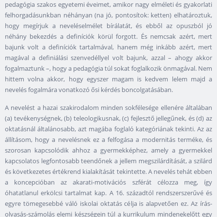
pedagógia szakos egyetemi éveimet, amikor nagy elméleti és gyakorlati
felhorgadásunkban néhányan (na jó, pontosítok: ketten) elhatároztuk,
hogy megírjuk a neveléselmélet bírálatát, és ebből az opuszból jó
néhány bekezdés a definíciók körül forgott. És nemcsak azért, mert
bajunk volt a definíciók tartalmával, hanem még inkább azért, mert
magával a definiálási szenvedéllyel volt bajunk, azzal – ahogy akkor
fogalmaztunk –, hogy a pedagógia túl sokat foglalkozik önmagával. Nem
hittem volna akkor, hogy egyszer magam is kedvem lelem majd a
nevelés fogalmára vonatkozó ősi kérdés boncolgatásában.
A nevelést a hazai szakirodalom minden sokfélesége ellenére általában
(a) tevékenységnek, (b) teleologikusnak, (c) fejlesztő jellegűnek, és (d) az
oktatásnál általánosabb, azt magába foglaló kategóriának tekinti. Az az
állításom, hogy a nevelésnek ez a felfogása a modernitás terméke, és
szorosan kapcsolódik ahhoz a gyermekképhez, amely a gyermekkel
kapcsolatos legfontosabb teendőnek a jellem megszilárdítását, a szilárd
és következetes értékrend kialakítását tekintette. A nevelés tehát ebben
a koncepcióban az akarati-motivációs szférát célozza meg, így
óhatatlanul erkölcsi tartalmat kap. A 16. századtól rendszerszerűvé és
egyre tömegesebbé váló iskolai oktatás célja is alapvetően ez. Az írás-
olvasás-számolás elemi készségein túl a kurrikulum mindenekelőtt egy