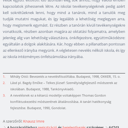
velük együtt eltöltött idő azonban elég sok ahhoz, hogy valódi emberi
kapcsolatok jöhessenek létre. Az iskolai tevékenységeknek pedig azért
kell sokrétűeknek lenni, hogy mind a tanárok, mind a tanulók meg
tudják mutatni magukat, és így legalább a lehetőség meglegyen arra,
hogy megismerik egymást. Ez részben a tanórán kívüli tevékenységekre
vonatkozik, részben azonban magára az oktatási folyamatra, amelyben
jelenleg alig van lehetőség választásra, önkifejezésre, együttműködésre:
egyáltalán a dolgok alakítására. Kár, hogy ebben a pillanatban pontosan
az ellenkező irányba megyünk. A végletesen nevelés nélküli iskola, és így
az iskola intézményes önfelszámolása irányába.
1.
Mihály Ottó: Bevezetés a nevelésfilozófiába. Budapest, 1998, OKKER, 15. o.
2.
Lásd pl. Bagdy Emőke – Telkes József: Személyiségfejlesztő módszerek az
iskolában. Budapest, 1988, Tankönyvkiadó.
3.
A nevelésnek ez a kétarcú modellje voltaképpen Thomas Gordon
konfliktuskezelési módszerének általánosítása. A tanári hatékonyság
fejlesztése. Budapest, 1990, Gondolat.
A szerzőről:
Knausz Imre
A hozzászóláshoz
regisztráció
és
bejelentkezés
szükséges
64743