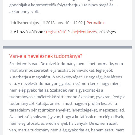
gondolják a kommentelők folytathatjuk. Ha nincs reagálás....
akkor ennyi volt.
drfischeralajos
|
2013. nov. 10. - 12:02
|
Permalink
A hozzászóláshoz
regisztráció
és
bejelentkezés
szükséges
Van-e a nevelésnek tudománya?
Szerintem is van. De mivel tudomány, nem lehet normatív, nem
írhat elő módszereket, eljárásokat, tennivalókat, legfeljebb
kutathatja a megvalósuló tevékenységet. Ez egy régi, bár látens
vita. A neveléstudományon gyakran számon kérik, hogy miért
nem elég gyakorlatias. Szakadék van a gyakorlat és a
tudományos elméletek között - mondják sokan, gyakran. Pedig a
tudomány azt kutatja, amire - most nagyon profán leszek - a
társadalom pénzt (intézményeket, lehetőségeket, megbízást) ad.
Az lehet, sőt, sokszor így van, hogy a kutatások nem elég erősek,
nem elég ütősek, az eredmények halványak. De ez nem azért
van, mert a tudomány nem elég gyakorlatias, hanem azért, mert