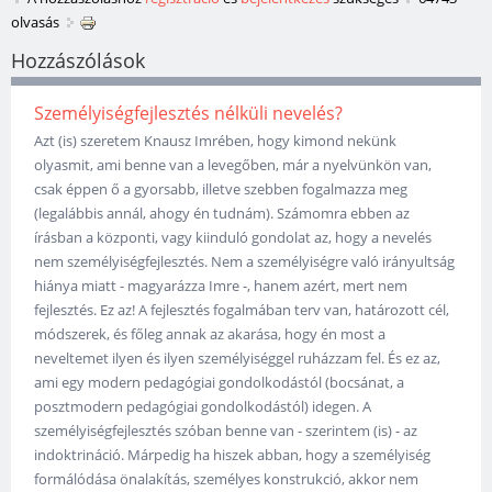
olvasás
Hozzászólások
Személyiségfejlesztés nélküli nevelés?
Azt (is) szeretem Knausz Imrében, hogy kimond nekünk
olyasmit, ami benne van a levegőben, már a nyelvünkön van,
csak éppen ő a gyorsabb, illetve szebben fogalmazza meg
(legalábbis annál, ahogy én tudnám). Számomra ebben az
írásban a központi, vagy kiinduló gondolat az, hogy a nevelés
nem személyiségfejlesztés. Nem a személyiségre való irányultság
hiánya miatt - magyarázza Imre -, hanem azért, mert nem
fejlesztés. Ez az! A fejlesztés fogalmában terv van, határozott cél,
módszerek, és főleg annak az akarása, hogy én most a
neveltemet ilyen és ilyen személyiséggel ruházzam fel. És ez az,
ami egy modern pedagógiai gondolkodástól (bocsánat, a
posztmodern pedagógiai gondolkodástól) idegen. A
személyiségfejlesztés szóban benne van - szerintem (is) - az
indoktrináció. Márpedig ha hiszek abban, hogy a személyiség
formálódása önalakítás, személyes konstrukció, akkor nem