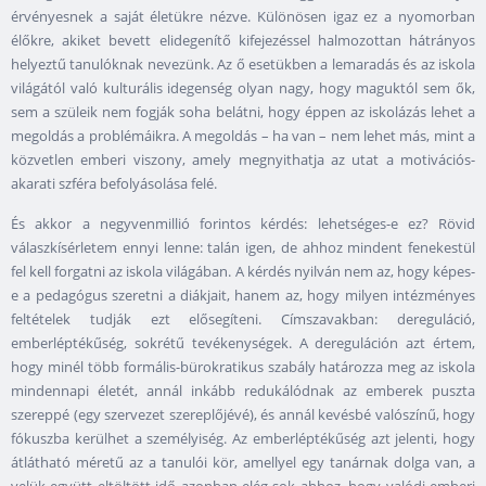
érvényesnek a saját életükre nézve. Különösen igaz ez a nyomorban
élőkre, akiket bevett elidegenítő kifejezéssel halmozottan hátrányos
helyeztű tanulóknak nevezünk. Az ő esetükben a lemaradás és az iskola
világától való kulturális idegenség olyan nagy, hogy maguktól sem ők,
sem a szüleik nem fogják soha belátni, hogy éppen az iskolázás lehet a
megoldás a problémáikra. A megoldás – ha van – nem lehet más, mint a
közvetlen emberi viszony, amely megnyithatja az utat a motivációs-
akarati szféra befolyásolása felé.
És akkor a negyvenmillió forintos kérdés: lehetséges-e ez? Rövid
válaszkísérletem ennyi lenne: talán igen, de ahhoz mindent fenekestül
fel kell forgatni az iskola világában. A kérdés nyilván nem az, hogy képes-
e a pedagógus szeretni a diákjait, hanem az, hogy milyen intézményes
feltételek tudják ezt elősegíteni. Címszavakban: dereguláció,
emberléptékűség, sokrétű tevékenységek. A dereguláción azt értem,
hogy minél több formális-bürokratikus szabály határozza meg az iskola
mindennapi életét, annál inkább redukálódnak az emberek puszta
szereppé (egy szervezet szereplőjévé), és annál kevésbé valószínű, hogy
fókuszba kerülhet a személyiség. Az emberléptékűség azt jelenti, hogy
átlátható méretű az a tanulói kör, amellyel egy tanárnak dolga van, a