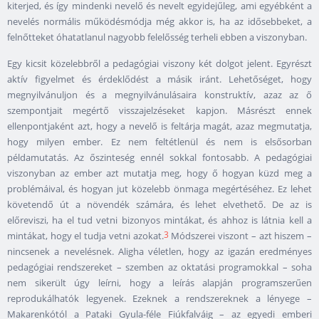
kiterjed, és így mindenki nevelő és nevelt egyidejűleg, ami egyébként a
nevelés normális működésmódja még akkor is, ha az idősebbeket, a
felnőtteket óhatatlanul nagyobb felelősség terheli ebben a viszonyban.
Egy kicsit közelebbről a pedagógiai viszony két dolgot jelent. Egyrészt
aktív figyelmet és érdeklődést a másik iránt. Lehetőséget, hogy
megnyilvánuljon és a megnyilvánulásaira konstruktív, azaz az ő
szempontjait megértő visszajelzéseket kapjon. Másrészt ennek
ellenpontjaként azt, hogy a nevelő is feltárja magát, azaz megmutatja,
hogy milyen ember. Ez nem feltétlenül és nem is elsősorban
példamutatás. Az őszinteség ennél sokkal fontosabb. A pedagógiai
viszonyban az ember azt mutatja meg, hogy ő hogyan küzd meg a
problémáival, és hogyan jut közelebb önmaga megértéséhez. Ez lehet
követendő út a növendék számára, és lehet elvethető. De az is
előreviszi, ha el tud vetni bizonyos mintákat, és ahhoz is látnia kell a
3
mintákat, hogy el tudja vetni azokat.
Módszerei viszont – azt hiszem –
nincsenek a nevelésnek. Aligha véletlen, hogy az igazán eredményes
pedagógiai rendszereket – szemben az oktatási programokkal – soha
nem sikerült úgy leírni, hogy a leírás alapján programszerűen
reprodukálhatók legyenek. Ezeknek a rendszereknek a lényege –
Makarenkótól a Pataki Gyula-féle Fiúkfalváig – az egyedi emberi