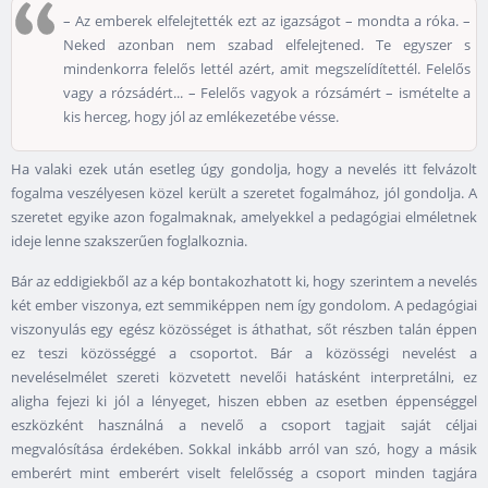
– Az emberek elfelejtették ezt az igazságot – mondta a róka. –
Neked azonban nem szabad elfelejtened. Te egyszer s
mindenkorra felelős lettél azért, amit megszelídítettél. Felelős
vagy a rózsádért... – Felelős vagyok a rózsámért – ismételte a
kis herceg, hogy jól az emlékezetébe vésse.
Ha valaki ezek után esetleg úgy gondolja, hogy a nevelés itt felvázolt
fogalma veszélyesen közel került a szeretet fogalmához, jól gondolja. A
szeretet egyike azon fogalmaknak, amelyekkel a pedagógiai elméletnek
ideje lenne szakszerűen foglalkoznia.
Bár az eddigiekből az a kép bontakozhatott ki, hogy szerintem a nevelés
két ember viszonya, ezt semmiképpen nem így gondolom. A pedagógiai
viszonyulás egy egész közösséget is áthathat, sőt részben talán éppen
ez teszi közösséggé a csoportot. Bár a közösségi nevelést a
neveléselmélet szereti közvetett nevelői hatásként interpretálni, ez
aligha fejezi ki jól a lényeget, hiszen ebben az esetben éppenséggel
eszközként használná a nevelő a csoport tagjait saját céljai
megvalósítása érdekében. Sokkal inkább arról van szó, hogy a másik
emberért mint emberért viselt felelősség a csoport minden tagjára