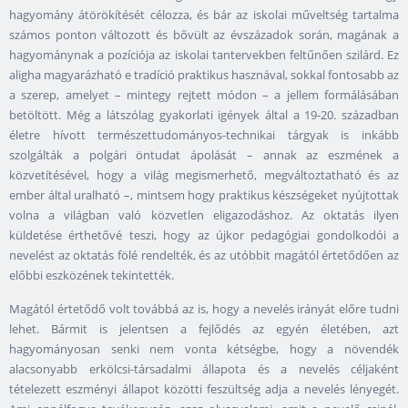
hagyomány átörökítését célozza, és bár az iskolai műveltség tartalma
számos ponton változott és bővült az évszázadok során, magának a
hagyománynak a pozíciója az iskolai tantervekben feltűnően szilárd. Ez
aligha magyarázható e tradíció praktikus hasznával, sokkal fontosabb az
a szerep, amelyet – mintegy rejtett módon – a jellem formálásában
betöltött. Még a látszólag gyakorlati igények által a 19-20. században
életre hívott természettudományos-technikai tárgyak is inkább
szolgálták a polgári öntudat ápolását – annak az eszmének a
közvetítésével, hogy a világ megismerhető, megváltoztatható és az
ember által uralható –, mintsem hogy praktikus készségeket nyújtottak
volna a világban való közvetlen eligazodáshoz. Az oktatás ilyen
küldetése érthetővé teszi, hogy az újkor pedagógiai gondolkodói a
nevelést az oktatás fölé rendelték, és az utóbbit magától értetődően az
előbbi eszközének tekintették.
Magától értetődő volt továbbá az is, hogy a nevelés irányát előre tudni
lehet. Bármit is jelentsen a fejlődés az egyén életében, azt
hagyományosan senki nem vonta kétségbe, hogy a növendék
alacsonyabb erkölcsi-társadalmi állapota és a nevelés céljaként
tételezett eszményi állapot közötti feszültség adja a nevelés lényegét.