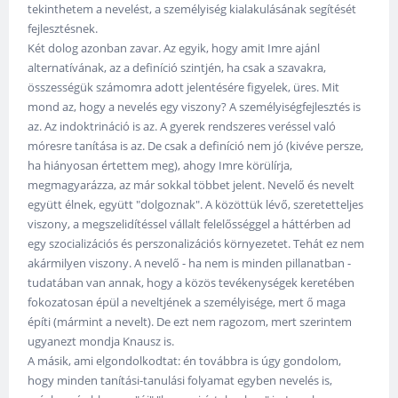
tekinthetem a nevelést, a személyiség kialakulásának segítését
fejlesztésnek.
Két dolog azonban zavar. Az egyik, hogy amit Imre ajánl
alternatívának, az a definíció szintjén, ha csak a szavakra,
összességük számomra adott jelentésére figyelek, üres. Mit
mond az, hogy a nevelés egy viszony? A személyiségfejlesztés is
az. Az indoktrináció is az. A gyerek rendszeres veréssel való
móresre tanítása is az. De csak a definíció nem jó (kivéve persze,
ha hiányosan értettem meg), ahogy Imre körülírja,
megmagyarázza, az már sokkal többet jelent. Nevelő és nevelt
együtt élnek, együtt "dolgoznak". A közöttük lévő, szeretetteljes
viszony, a megszelidítéssel vállalt felelősséggel a háttérben ad
egy szocializációs és perszonalizációs környezetet. Tehát ez nem
akármilyen viszony. A nevelő - ha nem is minden pillanatban -
tudatában van annak, hogy a közös tevékenységek keretében
fokozatosan épül a neveltjének a személyisége, mert ő maga
építi (mármint a nevelt). De ezt nem ragozom, mert szerintem
ugyanezt mondja Knausz is.
A másik, ami elgondolkodtat: én továbbra is úgy gondolom,
hogy minden tanítási-tanulási folyamat egyben nevelés is,