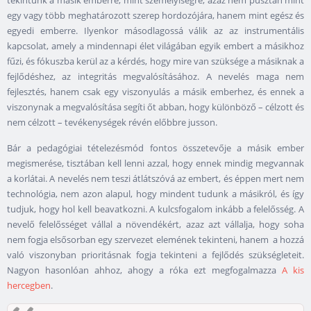
tekintünk a másik emberre, mint személyiségre, azaz nem pusztán mint
egy vagy több meghatározott szerep hordozójára, hanem mint egész és
egyedi emberre. Ilyenkor másodlagossá válik az az instrumentális
kapcsolat, amely a mindennapi élet világában egyik embert a másikhoz
fűzi, és fókuszba kerül az a kérdés, hogy mire van szüksége a másiknak a
fejlődéshez, az integritás megvalósításához. A nevelés maga nem
fejlesztés, hanem csak egy viszonyulás a másik emberhez, és ennek a
viszonynak a megvalósítása segíti őt abban, hogy különböző – célzott és
nem célzott – tevékenységek révén előbbre jusson.
Bár a pedagógiai tételezésmód fontos összetevője a másik ember
megismerése, tisztában kell lenni azzal, hogy ennek mindig megvannak
a korlátai. A nevelés nem teszi átlátszóvá az embert, és éppen mert nem
technológia, nem azon alapul, hogy mindent tudunk a másikról, és így
tudjuk, hogy hol kell beavatkozni. A kulcsfogalom inkább a felelősség. A
nevelő felelősséget vállal a növendékért, azaz azt vállalja, hogy soha
nem fogja elsősorban egy szervezet elemének tekinteni, hanem a hozzá
való viszonyban prioritásnak fogja tekinteni a fejlődés szükségleteit.
Nagyon hasonlóan ahhoz, ahogy a róka ezt megfogalmazza
A kis
hercegben
.