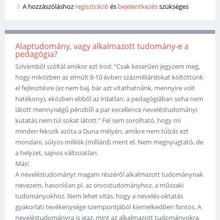
A hozzászóláshoz
regisztráció
és
bejelentkezés
szükséges
Alaptudomány, vagy alkalmazott tudomány-e a
pedagógia?
Szívemből szóltál amikor ezt írod: "Csak keserűen jegyzem meg,
hogy miközben az elmúlt 8-10 évben százmilliárdokat költöttünk
el fejlesztésre (ez nem baj, bár azt vitathatnánk, mennyire volt
hatékony), eközben ebből az irdatlan, a pedagógiában soha nem
látott mennyiségű pénzből a par excellence neveléstudományi
kutatás nem túl sokat látott." Fel sem sorolható, hogy mi
minden fekszik azóta a Duna mélyén, amikre nem túlzás ezt
mondani, súlyos milliók (milliárd) ment el. Nem megnyugtató, de
a helyzet, sajnos változatlan.
Más!
A neveléstudományt magam részéről alkalmazott tudománynak
nevezem, hasonlóan pl. az orvostudományhoz, a műszaki
tudományokhoz. Nem lehet vitás, hogy a nevelés-oktatás
gyakorlati tevékenysége szempontjából kiemelkedően fontos. A
neveléstudományra is igaz, mint az alkalmazott tudományokra