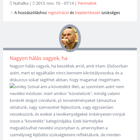
Nahalka
|
2013. nov. 10. - 07:14
|
Permalink
A hozzászóláshoz
regisztráció
és
bejelentkezés
szükséges
Nagyon hálás vagyok, ha
Nagyon hálás vagyok, ha beszéltek arról, amit írtam. Elsősorban
azért, mert ez egyáltalán nincs bennem kikristályosodva, és a
diskurzus sokat segíthet abban, hogy magamat megértsem.
Szóval ami a követelést illeti, az szerintem azért nem
nevelési módszer, mert amikor "követelünk", mindig valami
konkrét dolgot csinálunk, pl. követelményeket támasztva
oktatunk, vagy szervezetet fejlesztünk, vagy egyszerűen
veszekszünk, és ezeket a tevékenységeket önkényesen vonjuk
össze a "követelés" kategóriájába. Ezek bármelyike
megvalósulhat nevelési viszonyban is, amennyiben a
személyiség fejlődési szükségleteire reflektálunk, de minden